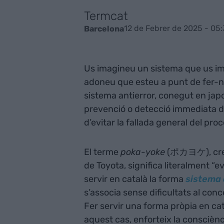
Termcat
12 de Febrer de 2025 - 05
Barcelona
Us imagineu un sistema que us im
adoneu que esteu a punt de fer-n
sistema antierror, conegut en ja
prevenció o detecció immediata d’e
d’evitar la fallada general del proc
El terme
poka-yoke
(ポカヨケ), creat
de Toyota, significa literalment “e
servir en català la forma
sistema 
s’associa sense dificultats al conc
Fer servir una forma pròpia en cat
aquest cas, enforteix la consciència