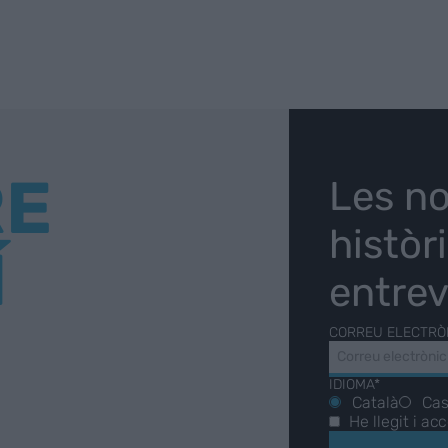
RE
Les no
històr
Í
entrev
CORREU ELECTRÒ
IDIOMA*
Català
Cas
He llegit i ac