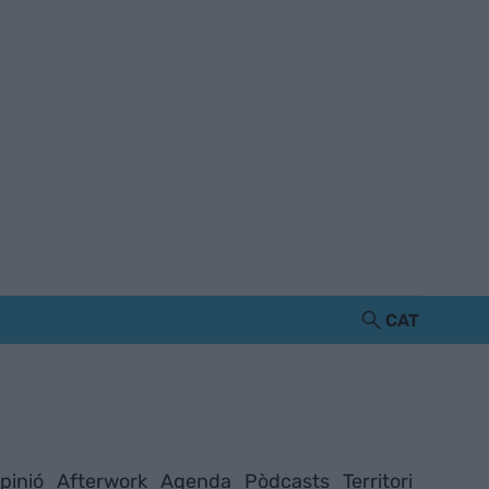
CAT
pinió
Afterwork
Agenda
Pòdcasts
Territori