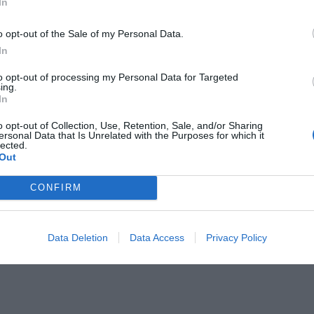
In
o opt-out of the Sale of my Personal Data.
S
In
to opt-out of processing my Personal Data for Targeted
ing.
In
o opt-out of Collection, Use, Retention, Sale, and/or Sharing
ersonal Data that Is Unrelated with the Purposes for which it
lected.
Out
CONFIRM
cé de les OPA:
ón i de quins
 n’hi ha?
Data Deletion
Data Access
Privacy Policy