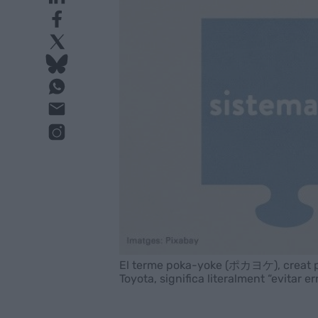
El terme poka-yoke (ポカヨケ), creat pe
Toyota, significa literalment “evitar er