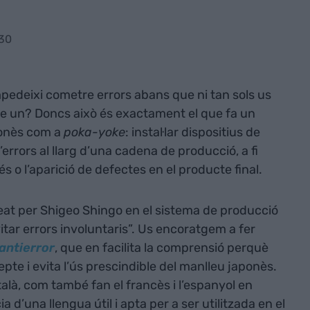
:30
pedeixi cometre errors abans que ni tan sols us
e un? Doncs això és exactament el que fa un
ponès com a
poka-yoke
: instal·lar dispositius de
rrors al llarg d’una cadena de producció, a fi
és o l’aparició de defectes en el producte final.
 per Shigeo Shingo en el sistema de producció
vitar errors involuntaris”. Us encoratgem a fer
antierror
, que en facilita la comprensió perquè
epte i evita l’ús prescindible del manlleu japonès.
alà, com també fan el francès i l’espanyol en
 d’una llengua útil i apta per a ser utilitzada en el