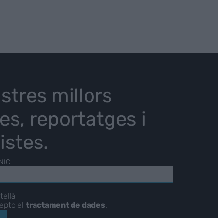
stres millors
ies, reportatges i
istes.
NIC
tellà
cepto el
tractament de dades
.