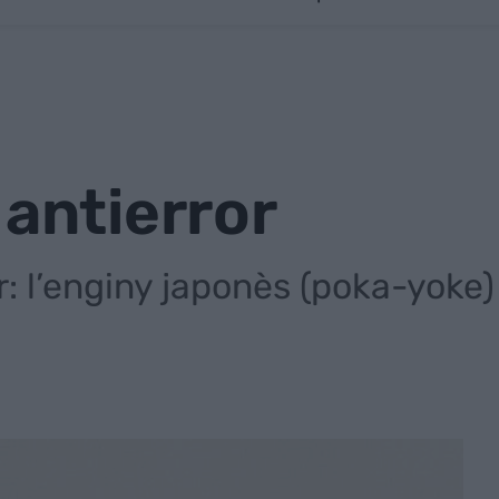
 antierror
r: l’enginy japonès (poka-yoke)