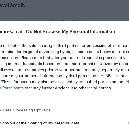
evol àmbit.
ts en més aspectes del nostre dia a dia que no ens
a treure la clau si hi ha una marxa posada, quan
presa.cat -
Do Not Process My Personal Information
sició correcta o quan el correu electrònic ens
u promès. Sense aquests petits mecanismes, els
to opt-out of the sale, sharing to third parties, or processing of your per
formation for targeted advertising by us, please use the below opt-out s
i, en molts casos, podrien tenir conseqüències
r selection. Please note that after your opt-out request is processed y
eing interest-based ads based on personal information utilized by us or
disclosed to third parties prior to your opt-out. You may separately opt-
losure of your personal information by third parties on the IAB’s list of
olts d’altres que hi estan relacionats a la
. This information may also be disclosed by us to third parties on the
IA
resa
i al
Cercaterm
del TERMCAT.
Participants
that may further disclose it to other third parties.
nt preferida de Google de forma
l Data Processing Opt Outs
ACTIVAR ARA
ícies d'actualitat
o opt-out of the Sharing of my personal data.