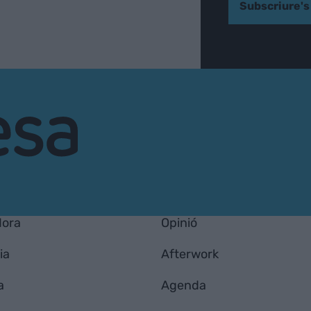
Subscriure's
Hora
Opinió
ia
Afterwork
a
Agenda