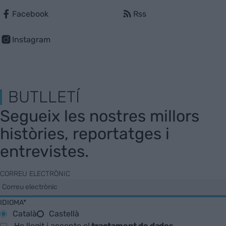
Facebook
Rss
Instagram
BUTLLETÍ
Segueix les nostres millors
històries, reportatges i
entrevistes.
CORREU ELECTRÒNIC
IDIOMA*
Català
Castellà
He llegit i accepto el
tractament de dades
.