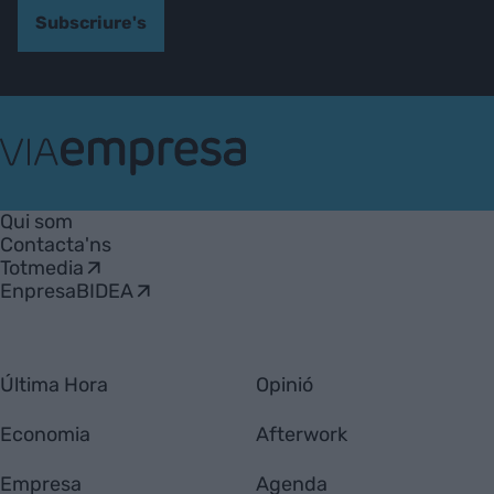
Subscriure's
VIA
Empresa
Qui som
Contacta'ns
Totmedia
EnpresaBIDEA
Última Hora
Opinió
Economia
Afterwork
Empresa
Agenda