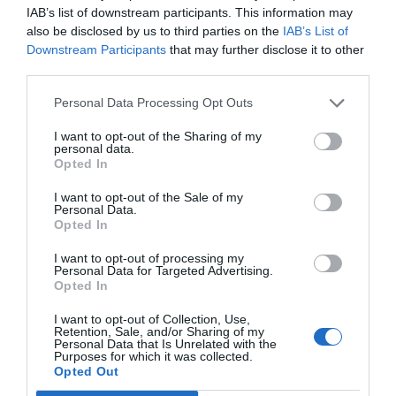
Afegir
VIA Empresa
com a font preferida de
IAB’s list of downstream participants. This information may
Google de forma gratuïta
also be disclosed by us to third parties on the
IAB’s List of
Estigues informat amb les últimes notícies d'actualitat
Downstream Participants
that may further disclose it to other
ACTIVAR ARA
third parties.
Personal Data Processing Opt Outs
I want to opt-out of the Sharing of my
personal data.
Opted In
I want to opt-out of the Sale of my
Personal Data.
Opted In
RELACIONADES
I want to opt-out of processing my
Personal Data for Targeted Advertising.
Opted In
I want to opt-out of Collection, Use,
Retention, Sale, and/or Sharing of my
Personal Data that Is Unrelated with the
Purposes for which it was collected.
Opted Out