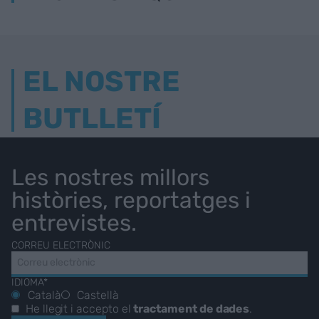
EL NOSTRE
BUTLLETÍ
Les nostres millors
històries, reportatges i
entrevistes.
CORREU ELECTRÒNIC
IDIOMA*
Català
Castellà
He llegit i accepto el
tractament de dades
.