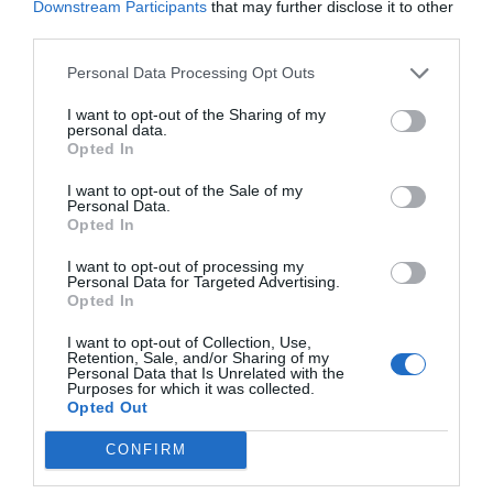
autònomes.
Downstream Participants
that may further disclose it to other
third parties.
És veritat que ha costat molt –potser massa–
Personal Data Processing Opt Outs
arribar fins aquí. Gairebé 50 anys des que el 1971
I want to opt-out of the Sharing of my
uns eixelebrats canadencs es van interposar, a
personal data.
Opted In
bord d’una tranyina d’encerclament, entre els
bells paratges de l’illa aleutiana d’Amchitka
I want to opt-out of the Sale of my
Personal Data.
(Alaska) i Cannikin, una prova nuclear que
Opted In
alliberaria sota terra 5 megatones d’energia. Uns
I want to opt-out of processing my
joves que, amb aquella acció, van protagonitzar
Personal Data for Targeted Advertising.
Opted In
l’acte i escriure l’acta fundacional de Greenpeace.
Aquell també va ser l’any –coincidència?– en què
I want to opt-out of Collection, Use,
Retention, Sale, and/or Sharing of my
un lingüista americà de pares noruecs, Einar
Personal Data that Is Unrelated with the
Purposes for which it was collected.
Haugen, escriví un article que per primera vegada
Opted Out
utilitzava el concepte d’ecologia per estudiar com
CONFIRM
interactuaven les llengües amb –i en– els seus
entorns respectius.