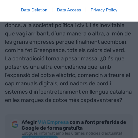
Data Deletion
Data Access
Privacy Policy
El valor de la diversitat lingüística ha arribat,
doncs, a la societat política i civil. I és inevitable
que vagi arribant, d’una manera o altra, al món de
les grans empreses perquè finalment acomboïn,
com ha fet Greenpeace, tots els colors del verd.
La contradicció torna a pesar massa. ¿O és que
potser és una altra coincidència que, amb
l’expansió del cotxe elèctric, comencin a treure el
cap manuals digitals, ordinadors de bord i
sistemes d’infoentreteniment en llengua catalana
en les marques de cotxe més capdavanteres?
Afegir
VIA Empresa
com a font preferida de
Google de forma gratuïta
Estigues informat amb les últimes notícies d'actualitat