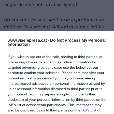
tingui, de moment, un abast limitat:
Greenpeace és conscient de la importància de
defensar la diversitat cultural al mateix temps
que es defensa la diversitat ecològica. Per això,
aprofitant el llançament de la nova web, hem fet
www.viaempresa.cat -
Do Not Process My Personal
Information
un esforç per fer que les persones que visiten el
nostre lloc web puguin trobar els continguts
If you wish to opt-out of the sale, sharing to third parties, or
principals en quatre idiomes: castellano, català,
processing of your personal or sensitive information for
galego i euskera. [...] Creiem que aquestes
targeted advertising by us, please use the below opt-out
section to confirm your selection. Please note that after your
pràctiques d’una organització de caràcter
opt-out request is processed you may continue seeing
internacional combinen la possibilitat que tots
interest-based ads based on personal information utilized by
els socis accedeixin a la informació de
us or personal information disclosed to third parties prior to
your opt-out. You may separately opt-out of the further
Greenpeace en un idioma que coneguin bé, i al
disclosure of your personal information by third parties on the
mateix temps col·laboren amb la riquesa
IAB’s list of downstream participants. This information may
lingüística de cada una de les comunitats
also be disclosed by us to third parties on the
IAB’s List of