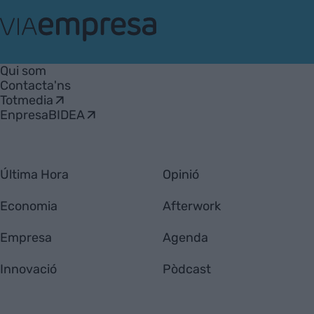
VIA
Empresa
Qui som
Contacta'ns
Totmedia
EnpresaBIDEA
Última Hora
Opinió
Economia
Afterwork
Empresa
Agenda
Innovació
Pòdcast