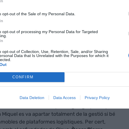
In
o opt-out of the Sale of my Personal Data.
In
etat en set
to opt-out of processing my Personal Data for Targeted
mentació a
ing.
In
rés,
o opt-out of Collection, Use, Retention, Sale, and/or Sharing
ersonal Data that Is Unrelated with the Purposes for which it
lected.
Out
stà a Miquel Alimentació. La família Miquel,
CONFIRM
t
, que va morir el 3 de gener de 2022 a l’edat de
 2015 a l’asiàtica Bright Food, amb seu central a
Data Deletion
Data Access
Privacy Policy
right Food la va tornar a vendre a la suïssa Gourmet
ultinacional suïssa Coop, el segon grup europeu
a Miquel es va apartar totalment de la gestió si bé
mmobles de plataformes logístiques. Per cert,