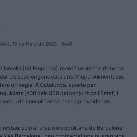
s
0
Act. 15 de Març de 2023 - 8:48
ilamalla (Alt Empordà), manté un intens ritme de
idar els seus orígens catalans, Miquel Alimentació,
 farà un segle. A Catalunya, aposta per
uiciats (400 dels 850 del conjunt de l’Estat) i
bjectiu de consolidar-se com a proveïdor de
a restauració a l’àrea metropolitana de Barcelona,
a Més Barcelona”, han contractat una quarantena