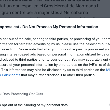
itat un nou espai en el Gros Mercat de Montcada i
e gran centre per a majoristes a Mercabarna
l’empresa se subratlla que aquest és un “objectiu
presa.cat -
Do Not Process My Personal Information
to opt-out of the sale, sharing to third parties, or processing of your per
ristes) que posaran en servei serà el de
formation for targeted advertising by us, please use the below opt-out s
rcel·la de més de 10.000 metres quadres on abans
r selection. Please note that after your opt-out request is processed y
iran 10 milions d’euros i contractaran 40
eing interest-based ads based on personal information utilized by us or
disclosed to third parties prior to your opt-out. You may separately opt-
losure of your personal information by third parties on the IAB’s list of
. This information may also be disclosed by us to third parties on the
IA
cat aquesta mateixa estratègia a Madrid per captar
Participants
that may further disclose it to other third parties.
pital. Amb aquesta intenció, va llançar la
 Transgourmet
”, també va contractar desenes
l Data Processing Opt Outs
r la línia de
food service
a través de la plataforma
s
cash & carry
d’Alcalá d’Henares, Leganés i del
o opt-out of the Sharing of my personal data.
diferència és que, a Madrid, la seva implantació és