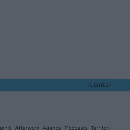
CAT
ESP
pinió
Afterwork
Agenda
Pòdcasts
Territori