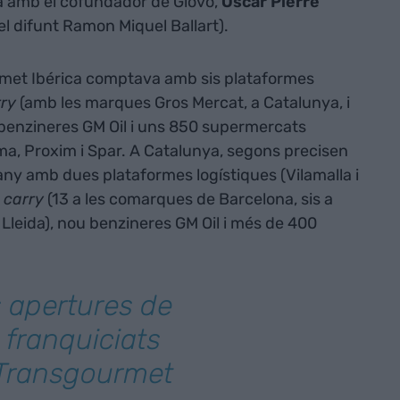
a amb el cofundador de Glovo,
Òscar Pierre
l difunt Ramon Miquel Ballart).
met Ibérica comptava amb sis plataformes
ry
(amb les marques Gros Mercat, a Catalunya, i
4 benzineres GM Oil i uns 850 supermercats
a, Proxim i Spar. A Catalunya, segons precisen
’any amb dues plataformes logístiques (Vilamalla i
 carry
(13 a les comarques de Barcelona, sis a
 Lleida), nou benzineres GM Oil i més de 400
s apertures de
franquiciats
 Transgourmet