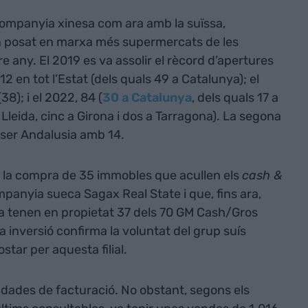
 companyia xinesa com ara amb la suïssa,
n posat en marxa més supermercats de les
any. El 2019 es va assolir el rècord d’apertures
2 en tot l’Estat (dels quals 49 a Catalunya); el
38); i el 2022, 84 (
30 a Catalunya
, dels quals 17 a
Lleida, cinc a Girona i dos a Tarragona). La segona
ser Andalusia amb 14.
 la compra de 35 immobles que acullen els
cash &
mpanyia sueca Sagax Real State i que, fins ara,
ra tenen en propietat 37 dels 70 GM Cash/Gros
 inversió confirma la voluntat del grup suís
ar per aquesta filial.
 dades de facturació. No obstant, segons els