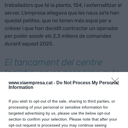
treballadors que té la planta, 154, i externalitzar el
servei. L'empresa al·legava que les naus se'ls han
quedat petites, que no tenen més espai per a
créixer i que han decidit contractar un operador
per poder assolir els 2,3 milions de comandes
durant aquest 2025.
El tancament del centre
logístic, on es preparen més
de 5.000 comandes diàries,
www.viaempresa.cat -
Do Not Process My Personal
Information
afectava inicialment 161
If you wish to opt-out of the sale, sharing to third parties, or
treballadors
processing of your personal or sensitive information for
targeted advertising by us, please use the below opt-out
section to confirm your selection. Please note that after your
El tancament del centre logístic, on es preparen
opt-out request is processed you may continue seeing