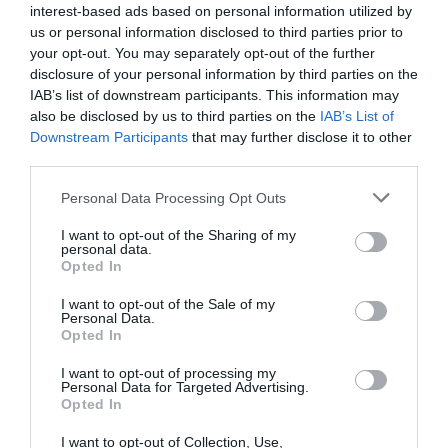
més de 5.000 comandes diàries, afectava
interest-based ads based on personal information utilized by
inicialment 161 treballadors. D'aquests, 159 de
us or personal information disclosed to third parties prior to
your opt-out. You may separately opt-out of the further
l'àrea de comandes i els dos restants d'oficines.
disclosure of your personal information by third parties on the
Finalment, hi ha hagut algunes baixes voluntàries
IAB’s list of downstream participants. This information may
i el tancament de la planta afecta 154
also be disclosed by us to third parties on the
IAB’s List of
Downstream Participants
that may further disclose it to other
treballadors.
third parties.
Personal Data Processing Opt Outs
Afegir
VIA Empresa
com a font preferida de
Google de forma gratuïta
I want to opt-out of the Sharing of my
Estigues informat amb les últimes notícies d'actualitat
personal data.
Opted In
ACTIVAR ARA
I want to opt-out of the Sale of my
Personal Data.
Opted In
I want to opt-out of processing my
Personal Data for Targeted Advertising.
Opted In
I want to opt-out of Collection, Use,