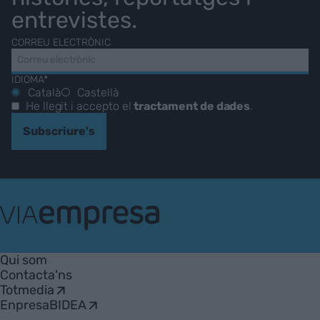
entrevistes.
CORREU ELECTRÒNIC
IDIOMA*
Català
Castellà
He llegit i accepto el
tractament de dades
.
Subscriure's
VIA
Empresa
Qui som
Contacta'ns
Totmedia
EnpresaBIDEA