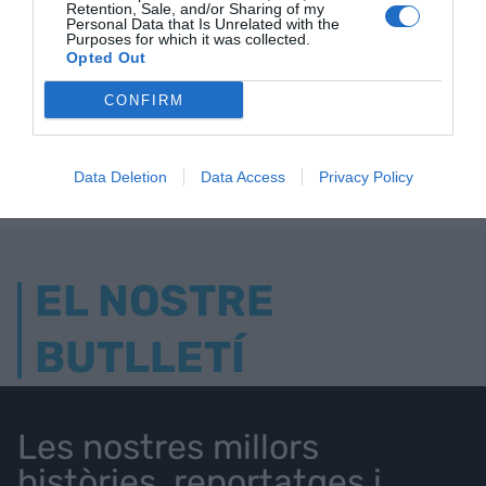
Retention, Sale, and/or Sharing of my
Personal Data that Is Unrelated with the
Purposes for which it was collected.
Opted Out
ELS MÉS LLEGITS
CONFIRM
AVUI DESTAQUEM
Data Deletion
Data Access
Privacy Policy
EL NOSTRE
BUTLLETÍ
Les nostres millors
històries, reportatges i