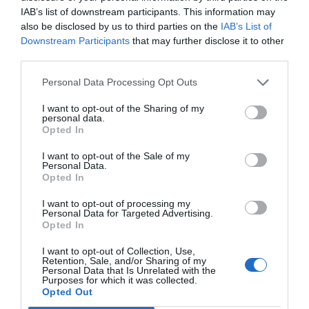
d'autonomia".
IAB’s list of downstream participants. This information may
also be disclosed by us to third parties on the
IAB’s List of
Afegir
VIA Empresa
com a font preferida de
Downstream Participants
that may further disclose it to other
Google de forma gratuïta
third parties.
Estigues informat amb les últimes notícies d'actualitat
ACTIVAR ARA
Personal Data Processing Opt Outs
I want to opt-out of the Sharing of my
personal data.
Opted In
I want to opt-out of the Sale of my
Personal Data.
Opted In
I want to opt-out of processing my
Personal Data for Targeted Advertising.
Opted In
ELS MÉS LLEGITS
I want to opt-out of Collection, Use,
Retention, Sale, and/or Sharing of my
Personal Data that Is Unrelated with the
Purposes for which it was collected.
Opted Out
AVUI DESTAQUEM