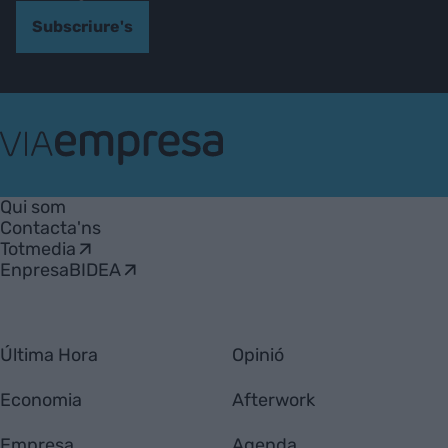
Subscriure's
VIA
Empresa
Qui som
Contacta'ns
Totmedia
EnpresaBIDEA
Última Hora
Opinió
Economia
Afterwork
Empresa
Agenda