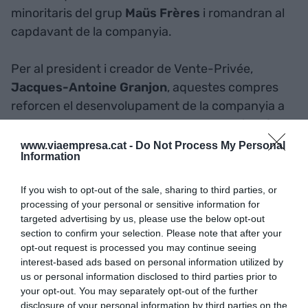
minoritaris del grup
Maüs Frères
i romandran al
capdavant de la companyia.
Per al president i creador de Vente-Privée,
Jacques-Antoine Granjon
, aquestes compres
reforcen el desenvolupament de la companyia a
Europa i s'emmarquen en la seva ambició d'oferir
a les marques una proposta de valor i un "saber
www.viaempresa.cat -
Do Not Process My Personal
Information
fer" superior amb l'objectiu de fer front a una
"competència cada vegada major, en un major
If you wish to opt-out of the sale, sharing to third parties, or
nombre de mercats".
processing of your personal or sensitive information for
targeted advertising by us, please use the below opt-out
section to confirm your selection. Please note that after your
En aquest entorn amb múltiples actors, Vente-
opt-out request is processed you may continue seeing
Privée permetrà a Privalia i a eboutic.ch passar "a
interest-based ads based on personal information utilized by
una e
tapa clau de creixement per al seu
us or personal information disclosed to third parties prior to
desenvolupament,
mantenint un alt nivell
your opt-out. You may separately opt-out of the further
disclosure of your personal information by third parties on the