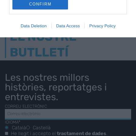
CONFIRM
Data Deletion
Data Access
Privacy Policy
EL NOSTRE
BUTLLETÍ
Les nostres millors
històries, reportatges i
entrevistes.
CORREU ELECTRÒNIC
IDIOMA*
Català
Castellà
He llegit i accepto el
tractament de dades
.