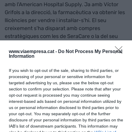
amb l'American Hospital Supply. Ja amb Víctor
Grifols a la direcció, la farmacèutica va obtenir les
llicències per vendre i instal·lar-s'hi. El seu
creixement s'ha disparat amb compres
estratègiques com les de SeraCare o la del seu
principal competidor, Talecris, el 2010.
www.viaempresa.cat -
Do Not Process My Personal
Information
Controvèrsia
Un dels punts culminants per l'empresa en la
If you wish to opt-out of the sale, sharing to third parties, or
direcció de Víctor Grifols va arribar el 2008, amb
processing of your personal or sensitive information for
targeted advertising by us, please use the below opt-out
l'entrada a l'
Ibex-35
. Si bé, el nou estatus no va
section to confirm your selection. Please note that after your
suposar canvis en l'estratègia del grup, sí que va
opt-out request is processed you may continue seeing
multiplicar la seva exposició mediàtica. Grifols és
interest-based ads based on personal information utilized by
auster en paraules, però contundent, i en els
us or personal information disclosed to third parties prior to
your opt-out. You may separately opt-out of the further
últims anys ha estat notícia per demanar que es
disclosure of your personal information by third parties on the
retribuïssin les donacions de sang per a que els
IAB’s list of downstream participants. This information may
aturats tinguessin uns "ingressos extra" i,