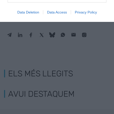
Estigues informat amb les últimes notícies d'actualitat
ACTIVAR ARA
Data Deletion
Data Access
Privacy Policy
ELS MÉS LLEGITS
AVUI DESTAQUEM