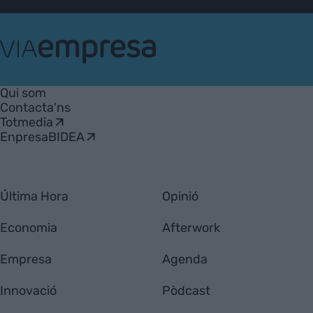
VIA
Empresa
Qui som
Contacta'ns
Totmedia
EnpresaBIDEA
Última Hora
Opinió
Economia
Afterwork
Empresa
Agenda
Innovació
Pòdcast