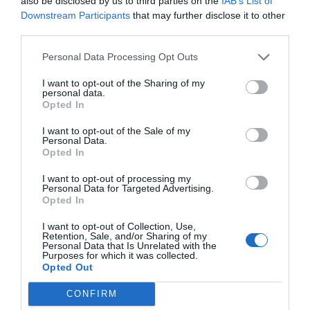
also be disclosed by us to third parties on the
IAB’s List of
Downstream Participants
that may further disclose it to other
sobretot, per advertir que no invertiria més a
third parties.
Espanya si no canviaven les coses i s'arreglava "la
maquinària democràtica de l'Estat, que està
Personal Data Processing Opt Outs
trencada", va dir.
I want to opt-out of the Sharing of my
personal data.
Opted In
Aquestes declaracions li van costar una trucada
Marca Espanya
, que va despatxar enèrgicament.
I want to opt-out of the Sale of my
Personal Data.
"Crec que ja he fet un bé a l'estat fabricant els
Opted In
meus productes i venent-los pel món", declarava
I want to opt-out of processing my
Grifols a TV3. Prou que es pot permetre una
Personal Data for Targeted Advertising.
Opted In
resposta així el responsable d'una empresa que
en l'últim any ha multiplicat per cinc els seus
I want to opt-out of Collection, Use,
Retention, Sale, and/or Sharing of my
beneficis, ha facturat més de 2.600 milions
Personal Data that Is Unrelated with the
Purposes for which it was collected.
d'euros i dóna feina a més d'11.000 persones.
Opted Out
CONFIRM
Afegir
VIA Empresa
com a font preferida de
Google de forma gratuïta