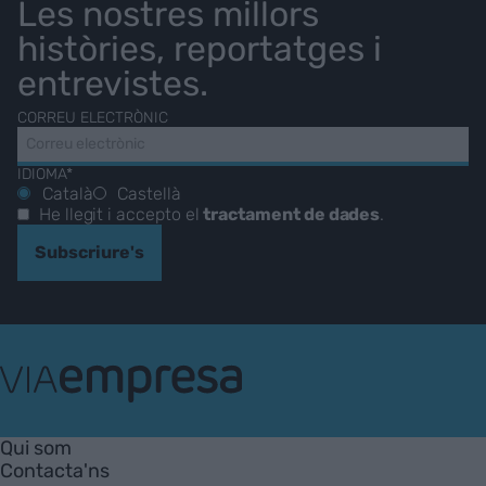
Les nostres millors
històries, reportatges i
entrevistes.
CORREU ELECTRÒNIC
IDIOMA*
Català
Castellà
He llegit i accepto el
tractament de dades
.
Subscriure's
VIA
Empresa
Qui som
Contacta'ns