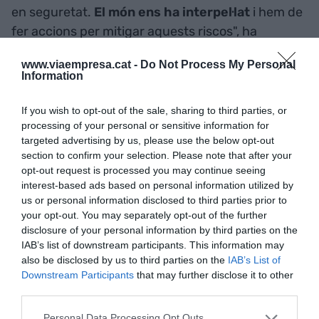
en seguretat.
El món ens ha interpel·lat
i hem de
fer accions per mitigar aquests riscos", ha
recalcat.
www.viaempresa.cat -
Do Not Process My Personal
Information
En aquest panorama, el Women Evolution posa de
relleu la necessitat que les dones prenguin part
If you wish to opt-out of the sale, sharing to third parties, or
processing of your personal or sensitive information for
de les decisions, tal com apuntava Bisbe: "Tenir
targeted advertising by us, please use the below opt-out
dones en llocs de lideratge és una necessitat". I ha
section to confirm your selection. Please note that after your
enviat un missatge clar al col·lectiu:
"No tot és
opt-out request is processed you may continue seeing
interest-based ads based on personal information utilized by
problema que no ens deixin
, sovint som
us or personal information disclosed to third parties prior to
nosaltres les que no ens posicionem". Així, ha fet
your opt-out. You may separately opt-out of the further
una crida a les dones a situar-se per assumir
disclosure of your personal information by third parties on the
càrrecs de responsabilitats a les organitzacions.
IAB’s list of downstream participants. This information may
also be disclosed by us to third parties on the
IAB’s List of
Downstream Participants
that may further disclose it to other
Escoltar les dones
third parties.
Personal Data Processing Opt Outs