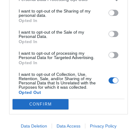
Per l'alcalde de Sant Cugat,
Josep Maria Vallès,
la celebració del Women Evolution situa la ciutat al
I want to opt-out of the Sharing of my
personal data.
"mapa de l'emprenedoria i la igualtat": "És una cita
Opted In
imprescindible i necessària". A més, ha reivindicat
I want to opt-out of the Sale of my
valors com la cooperació, la resiliència, la
Personal Data.
Opted In
paciència o la generositat, que ha vinculat
especialment a les dones: "No són febleses, són
I want to opt-out of processing my
Personal Data for Targeted Advertising.
autèntiques fortaleses". "Escoltem de veritat a les
Opted In
dones", ha conclòs.
I want to opt-out of Collection, Use,
Retention, Sale, and/or Sharing of my
Personal Data that Is Unrelated with the
Purposes for which it was collected.
Afegir
VIA Empresa
com a font preferida de
Opted Out
Google de forma gratuïta
Estigues informat amb les últimes notícies d'actualitat
CONFIRM
ACTIVAR ARA
Data Deletion
Data Access
Privacy Policy