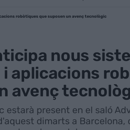
licacions robòtiques que suposen un avenç tecnològic
ticipa nous sis
s i aplicacions r
n avenç tecnològ
ic estarà present en el saló A
r d'aquest dimarts a Barcelona,