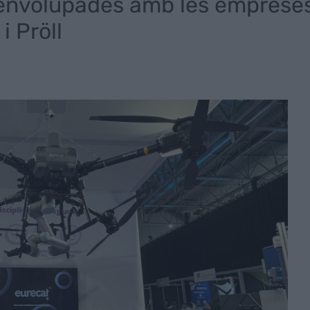
envolupades amb les empreses
i Pröll