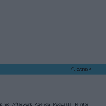
CAT
ESP
pinió
Afterwork
Agenda
Pòdcasts
Territori