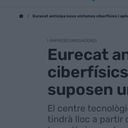
Eurecat anticipa nous sistemes ciberfísics i ap
EMPRESES INNOVADORES
Eurecat an
ciberfísic
suposen u
El centre tecnològ
tindrà lloc a parti