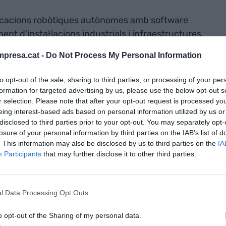
licacions robòtiques autònomes amb software
ent d'instal·lacions industrials i infraestructures,
quipats amb sensors que poden navegar de manera
presa.cat -
Do Not Process My Personal Information
plexos i recollir dades per a la detecció
eniment predictiu.
to opt-out of the sale, sharing to third parties, or processing of your per
formation for targeted advertising by us, please use the below opt-out s
r selection. Please note that after your opt-out request is processed y
eing interest-based ads based on personal information utilized by us or
disclosed to third parties prior to your opt-out. You may separately opt-
 culmina una dècada de creixement i
losure of your personal information by third parties on the IAB’s list of
un impacte de 1.250 milions en l’economia
. This information may also be disclosed by us to third parties on the
IA
Participants
that may further disclose it to other third parties.
na
l Data Processing Opt Outs
o opt-out of the Sharing of my personal data.
també una aplicació desenvolupada amb l'empresa