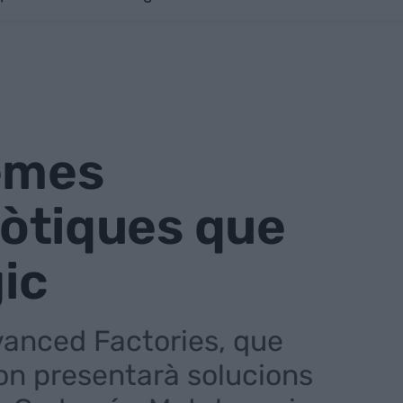
temes
obòtiques que
ic
dvanced Factories, que
 on presentarà solucions