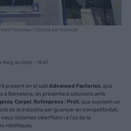
anced Factories | Cedida per Eurecat
e Maig de 2026 - 18:47
rà present en el saló
Advanced Factories
, que
rts a Barcelona, on presentarà solucions amb
genia
,
Carpel
,
Rotimpress
i
Pröll
, que suposen un
ció de la indústria per guanyar en competitivitat,
a nous sistemes ciberfísics i a l'ús de la
ons robòtiques.