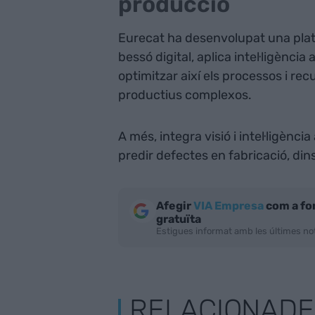
producció
Eurecat ha desenvolupat una plata
bessó digital, aplica intel·ligència 
optimitzar així els processos i re
productius complexos.
A més, integra visió i intel·ligènci
predir defectes en fabricació, di
Afegir
VIA Empresa
com a fo
gratuïta
Estigues informat amb les últimes not
RELACIONADE