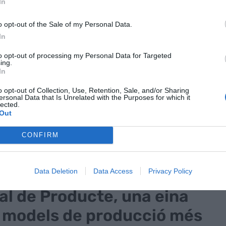
In
 la quantitat de cicles complets que realitza una
 fa possible monitorar-la i optimitzar-ne el
o opt-out of the Sale of my Personal Data.
cia.
In
to opt-out of processing my Personal Data for Targeted
ing.
ma de producció que manipularà ampolles de cava
In
le de les seves capacitats per innovar en
o opt-out of Collection, Use, Retention, Sale, and/or Sharing
er manipular tota mena de components industrials,
ersonal Data that Is Unrelated with the Purposes for which it
lected.
cia.
Out
prototip a escala mundial d’un panell d’interior
CONFIRM
per als passatgers creat mitjançant plastrònica,
Data Deletion
Data Access
Privacy Policy
tal de Producte, una eina
a models de producció més