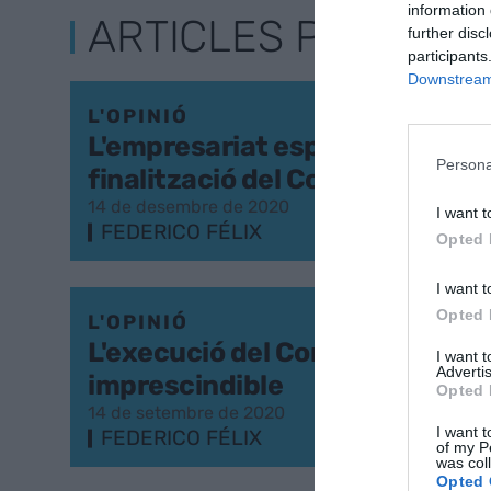
information 
ARTICLES PUBLICA
further disc
participants
Downstream 
L'OPINIÓ
L'empresariat espanyol clama p
Persona
finalització del Corredor Medit
14 de desembre de 2020
I want t
FEDERICO FÉLIX
Opted 
I want t
Opted 
L'OPINIÓ
L'execució del Corredor,
I want 
Advertis
imprescindible
Opted 
14 de setembre de 2020
I want t
FEDERICO FÉLIX
of my P
was col
Opted 