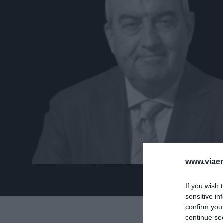
www.viaem
If you wish 
sensitive in
confirm you
continue se