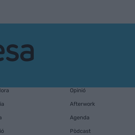
Hora
Opinió
ia
Afterwork
a
Agenda
ió
Pòdcast