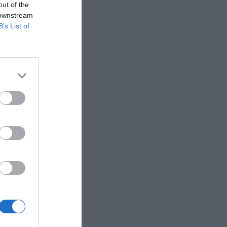
out of the
 downstream
B’s List of