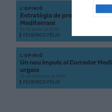
L'OPINIÓ
Estratègia de progrés i Corred
Mediterrani
20 de gener de 2020
FEDERICO FÉLIX
L'OPINIÓ
Un nou impuls al Corredor Medi
urgeix
25 de setembre de 2018
FEDERICO FÉLIX