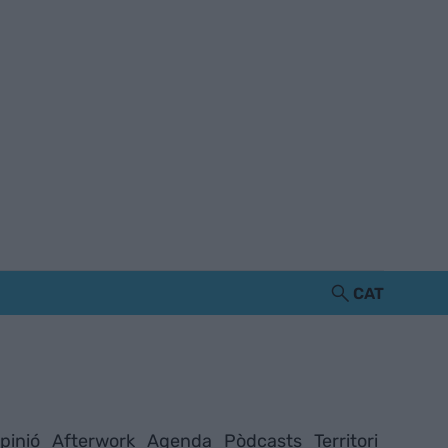
CAT
pinió
Afterwork
Agenda
Pòdcasts
Territori