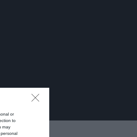
sonal or
ection to
ou may
 personal