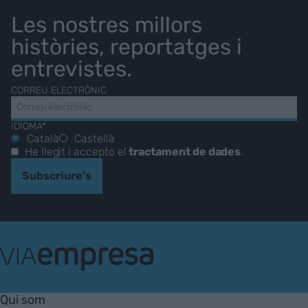
Les nostres millors
històries, reportatges i
entrevistes.
CORREU ELECTRÒNIC
IDIOMA*
Català
Castellà
He llegit i accepto el
tractament de dades
.
Subscriure's
VIA
Empresa
Qui som