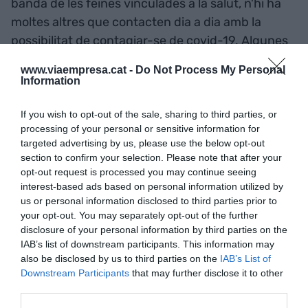
banda de les feines vinculades a la salut, n'hi ha
moltes altres que contacten dia a dia amb la
possibilitat de contagiar-se de covid-19. Algunes
d'aquestes són els barbers, els barmans, els
www.viaempresa.cat -
Do Not Process My Personal
oficials de policia, els farmacèutics, els ballarins o
Information
els entrenadors personals.
If you wish to opt-out of the sale, sharing to third parties, or
processing of your personal or sensitive information for
A l'altra cara de la moneda, els comptables, els
targeted advertising by us, please use the below opt-out
managers informàtics i els programadors són les
section to confirm your selection. Please note that after your
opt-out request is processed you may continue seeing
tres professions que menys risc tenen a estar
interest-based ads based on personal information utilized by
exposats al coronavirus, però, a més, són feines
us or personal information disclosed to third parties prior to
que ja de per sí tenen una baixa exposició a
your opt-out. You may separately opt-out of the further
contraure malalties infeccioses i a tenir menys
disclosure of your personal information by third parties on the
IAB’s list of downstream participants. This information may
lesions i perills en el lloc de feina, sobretot perquè
also be disclosed by us to third parties on the
IAB’s List of
passen la major part del dia asseguts a la seva
Downstream Participants
that may further disclose it to other
taula i a més ara poden teletreballar per evitar
third parties.
contactes amb persones infectades. A aquests