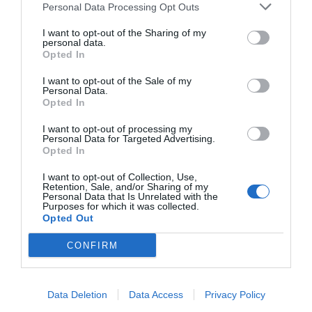
Personal Data Processing Opt Outs
s'hi sumen els programadors, advocats, mestres
d'escola i venedors minoristes que, segons Kaizen
I want to opt-out of the Sharing of my
personal data.
i Lenstore, són les professions més favorables per
Opted In
a la salut en general (i més enllà de la covid-19).
I want to opt-out of the Sale of my
Les que tenen més riscs en tots els àmbits? Els
Personal Data.
Opted In
para-metges juntament amb els dentistes i els
auxiliars de vol.
I want to opt-out of processing my
Personal Data for Targeted Advertising.
Opted In
I want to opt-out of Collection, Use,
Retention, Sale, and/or Sharing of my
Personal Data that Is Unrelated with the
Purposes for which it was collected.
Opted Out
CONFIRM
Les feines amb més risc de contagi de covid-19
Font: Kaizen i Lenstore
Data Deletion
Data Access
Privacy Policy
Sigui com sigui, i com diu el cap de serveis de