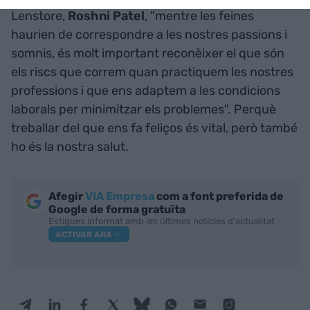
Lenstore,
Roshni Patel
, "mentre les feines
haurien de correspondre a les nostres passions i
somnis, és molt important reconèixer el que són
els riscs que correm quan practiquem les nostres
professions i que ens adaptem a les condicions
laborals per minimitzar els problemes". Perquè
treballar del que ens fa feliços és vital, però també
ho és la nostra salut.
Afegir
VIA Empresa
com a font preferida de
Google de forma gratuïta
Estigues informat amb les últimes notícies d'actualitat
ACTIVAR ARA