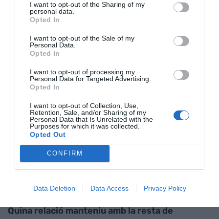
I want to opt-out of the Sharing of my
veure a les seves. Més d’un terç dels usuaris
personal data.
acadèmics i el 48% de les empreses que venen
Opted In
són internacionals. Sent d’una mida mitjana,
I want to opt-out of the Sale of my
perquè no som un sincrotró gran, Alba està molt
Personal Data.
Opted In
ben posicionat competitivament.
I want to opt-out of processing my
Personal Data for Targeted Advertising.
"A Alba venen persones
Opted In
d’altres sincrotrons a fer
I want to opt-out of Collection, Use,
Retention, Sale, and/or Sharing of my
Personal Data that Is Unrelated with the
servir MISTRAL, perquè les
Purposes for which it was collected.
Opted Out
coses que són capaces de
CONFIRM
veure’s en aquesta línia no
es poden veure a les seves"
Data Deletion
Data Access
Privacy Policy
Quina relació manteniu amb la resta de