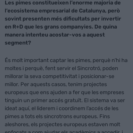
Les pimes constitueixen l’enorme majoria de
l’ecosistema empresarial de Catalunya, però
sovint presenten més dificultats per invertir
en R+D que les grans companyies. De quina
manera intenteu acostar-vos a aquest
segment?
És molt important captar les pimes, perquè n’hi ha
moltes i perquè, fent servir el Sincrotró, poden
millorar la seva competitivitat i posicionar-se
millor. Per aquests casos, tenim projectes
europeus que ens ajuden a fer que les empreses
tinguin un primer accés gratuït. El sistema va ser
ideat aquí, el liderem i coordinem l’accés de les
pimes a tots els sincrotrons europeus. Fins
aleshores, els projectes europeus estaven molt
enfocats a com ajudar els acadèmics a accedir, i