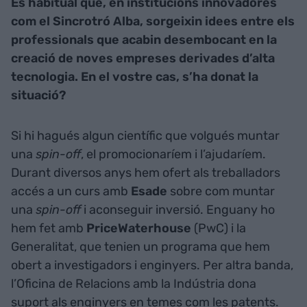
És habitual que, en institucions innovadores
com el Sincrotró Alba, sorgeixin idees entre els
professionals que acabin desembocant en la
creació de noves empreses derivades d’alta
tecnologia. En el vostre cas, s’ha donat la
situació?
Si hi hagués algun científic que volgués muntar
una
spin-off
, el promocionaríem i l’ajudaríem.
Durant diversos anys hem ofert als treballadors
accés a un curs amb
Esade
sobre com muntar
una
spin-off
i aconseguir inversió. Enguany ho
hem fet amb
PriceWaterhouse
(PwC) i la
Generalitat, que tenien un programa que hem
obert a investigadors i enginyers. Per altra banda,
l’Oficina de Relacions amb la Indústria dona
suport als enginyers en temes com les patents.