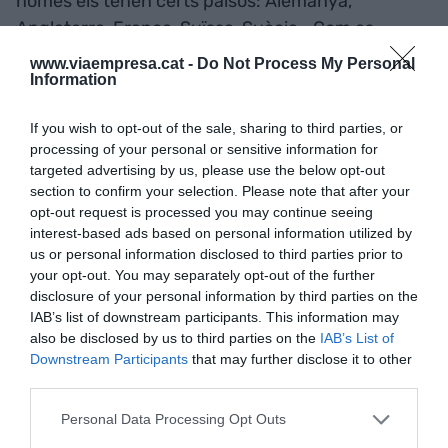
només els tenen certs països: Alemanya,
Anglaterra, França, Suïssa, Suècia… Com es
posiciona Alba? És un sincrotró de mida mitjana,
www.viaempresa.cat -
Do Not Process My Personal
Information
però tenim el gran avantatge de tenir algunes
línies que són úniques. Una d’elles és BOREAS,
If you wish to opt-out of the sale, sharing to third parties, or
que té una combinació de tècniques que l’han fet
processing of your personal or sensitive information for
única i molt atractiva per a tots els usuaris,
targeted advertising by us, please use the below opt-out
empreses i centres d’investigació internacionals.
section to confirm your selection. Please note that after your
opt-out request is processed you may continue seeing
Venen dels Estats Units, de Corea… Una altra de
interest-based ads based on personal information utilized by
les línies és MISTRAL, de microscòpia de raigs X
us or personal information disclosed to third parties prior to
que permet visualitzar una cèl·lula sencera sense
your opt-out. You may separately opt-out of the further
la necessitat de partir-la, amb una resolució de 20
disclosure of your personal information by third parties on the
IAB’s list of downstream participants. This information may
nanòmetres, amb què podem fer tomografies.
also be disclosed by us to third parties on the
IAB’s List of
D’aquestes només hi ha quatre o cinc línies a tot el
Downstream Participants
that may further disclose it to other
món. I a Alba venen persones d’altres sincrotrons
third parties.
a fer servir aquesta línia, perquè les coses que són
Personal Data Processing Opt Outs
capaces de veure’s en aquesta línia no es poden