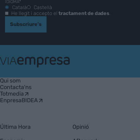
IDIOMA*
Català
Castellà
He llegit i accepto el
tractament de dades
.
Subscriure's
VIA
Empresa
Qui som
Contacta'ns
Totmedia
EnpresaBIDEA
Última Hora
Opinió