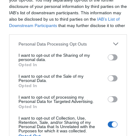
your opt-out. You may separately opt-out of the further
produït fins ara, i a aquest ritme acabarem amb
disclosure of your personal information by third parties on the
totes les existències. S'ha parat la producció però
IAB’s list of downstream participants. This information may
also be disclosed by us to third parties on the
IAB’s List of
l'execució s'han multiplicat per 100”. José Jaime
Downstream Participants
that may further disclose it to other
s'ha tornat a València des de Madrid, on
third parties.
preparava la producció d'una pel·lícula que
Personal Data Processing Opt Outs
arrancava rodatge el 4 de maig i que, per
descomptat, s'ha parat. “En el 95% dels casos en
I want to opt-out of the Sharing of my
personal data.
el sector audiovisual, se t'acaba el contracte per fi
Opted In
d'obra per força major i tots a casa. I escoltes les
I want to opt-out of the Sale of my
mesures del Govern i penses, què hi ha del meu?”.
Personal Data.
Opted In
José Jaime és un treballador de la indústria de la
cultura on tot és una cadena i ara mateix hi ha
I want to opt-out of processing my
Personal Data for Targeted Advertising.
milers de persones parades: si no es produeix, no
Opted In
es construeixen decorats, no s'il·lumina, no
I want to opt-out of Collection, Use,
s'escriuen guions… “I pensa en tota aqueixa gent
Retention, Sale, and/or Sharing of my
Personal Data that Is Unrelated with the
que anava a començar ara a rodar, però que no
Purposes for which it was collected.
estava ni donada d'alta ni amb contracte i que ara