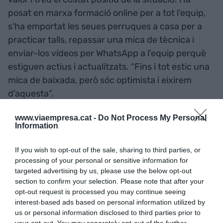
posat en marxa formació online per a tot l'equip,
s'ha emportat les seues perruques a casa per a
practicar talls, repassar una mica de tècnica i
enviar-los vídeos per WhatsApp a l'equip perquè
estiguen actius i actualitzats. “Fins i tot estic una
mica de baixada, però sóc optimista i eixirem
d'aquesta”.
www.viaempresa.cat -
Do Not Process My Personal
Per a suportar la quarantena, les plataformes de
Information
continguts audiovisuals estan funcionant a tota
marxa, amb sèries, pel·lícules, documentals, tot
If you wish to opt-out of the sale, sharing to third parties, or
processing of your personal or sensitive information for
l'entreteniment possible per a no avorrir-se. No
targeted advertising by us, please use the below opt-out
obstant això, aquest contingut és finit, s'acabarà i
section to confirm your selection. Please note that after your
no s'està produint nou.
José Jaime Linares
, de
opt-out request is processed you may continue seeing
interest-based ads based on personal information utilized by
51 anys és director de producció de cinema i
us or personal information disclosed to third parties prior to
alerta que es “està consumint tot el que hem