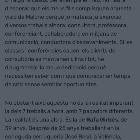
En alguns casos, per exemple el meu, no hauré
d'esperar que els meus fills complisquen aquesta
visió de Malone perquè jo mateixa ja exercisc
diversos treballs alhora: consultora, professora,
conferenciant, col·laboradora en mitjans de
comunicació, conductora d'esdeveniments. Si les
classes i conferències cauen, els clients de
consultoria es mantenen i, fins i tot, he
d'augmentar la meua dedicació perquè
necessiten saber com i què comunicar en temps
de crisi sense semblar oportunistes.
No obstant això aquesta no és la realitat imperant,
la dels 7 treballs alhora, amb 7 pagadors diferents.
La realitat és una altra. És la de
Rafa Girbés
, de
39 anys. Després de 25 anys treballant en la
coneguda perruqueria José Besó, a València,