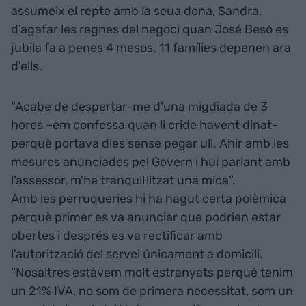
assumeix el repte amb la seua dona, Sandra,
d'agafar les regnes del negoci quan José Besó es
jubila fa a penes 4 mesos. 11 famílies depenen ara
d'ells.
“Acabe de despertar-me d'una migdiada de 3
hores –em confessa quan li cride havent dinat-
perquè portava dies sense pegar ull. Ahir amb les
mesures anunciades pel Govern i hui parlant amb
l'assessor, m'he tranquil·litzat una mica”.
Amb les perruqueries hi ha hagut certa polèmica
perquè primer es va anunciar que podrien estar
obertes i després es va rectificar amb
l'autorització del servei únicament a domicili.
“Nosaltres estàvem molt estranyats perquè tenim
un 21% IVA, no som de primera necessitat, som un