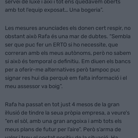
servei de luxe i així i tot ens quedàvem oberts
amb tot l'equip exposat… Una bogeria”.
Les mesures anunciades els donen cert respir, no
obstant això Rafa és una mar de dubtes. “Sembla
ser que puc fer un ERTO si ho necessite, que
correran amb els meus autònoms, però no sabem
si això és temporal o definitiu. Em diuen els bancs
per a oferir-me alternatives però tampoc puc
signar res hui dia perquè em falta informació i el
meu assessor va boig”.
Rafa ha passat en tot just 4 mesos de la gran
il·lusió de tindre la seua pròpia empresa, a veure's
“en el sòl, amb una gran angoixa i amb tots els
meus plans de futur per l'aire”. Però s'arma de
valor i treu el costat positiu de la situació. Ha