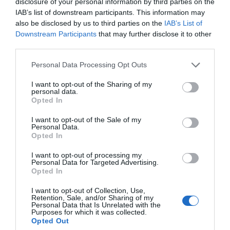
disclosure of your personal information by third parties on the
hi ha un aval, ni cap llei que protegeixi l'usuari de
IAB’s list of downstream participants. This information may
pèrdues i
pirates informàtics
, pel que el risc és
also be disclosed by us to third parties on the
IAB’s List of
elevat. I no és el mateix "portar 50 euros i que te'ls
Downstream Participants
that may further disclose it to other
third parties.
robin, que 1.000 bitcoins que valen molt més",
exemplifica Palau.
Personal Data Processing Opt Outs
"L'oferta màxima és acotada i mai hi haurà
I want to opt-out of the Sharing of my
personal data.
més de 21 milions monedes al món". Així intenta
Opted In
posar de relleu el fet que la quantitat de diners en
I want to opt-out of the Sale of my
circulació estigui certament controlada, i més si
Personal Data.
Opted In
es té en compte que al 2011 ja hi havia assignats
més de la meitat de bitcoins. "Això té pinta de
I want to opt-out of processing my
Personal Data for Targeted Advertising.
piràmide
", afegeix l'expert, "perquè pots acabar
Opted In
no cobrant el que has invertit". En el cas d'estar
I want to opt-out of Collection, Use,
en posessió de bitcoins, Palau apel·la a la volatilitat
Retention, Sale, and/or Sharing of my
Personal Data that Is Unrelated with the
del seu valor i recomana fer el canvi a la moneda
Purposes for which it was collected.
Opted Out
amb rapidesa.