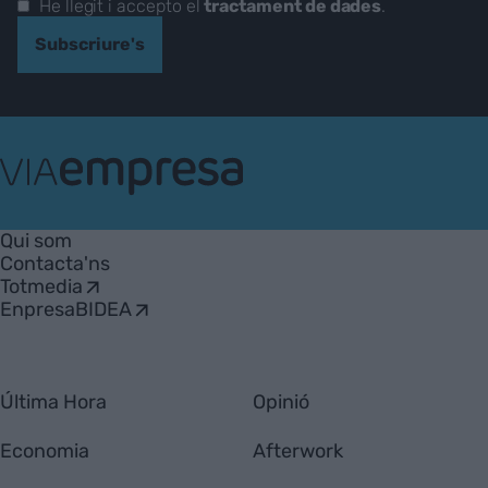
He llegit i accepto el
tractament de dades
.
Subscriure's
VIA
Empresa
Qui som
Contacta'ns
Totmedia
EnpresaBIDEA
Última Hora
Opinió
Economia
Afterwork