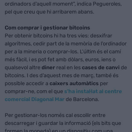
ordinadors d'aquell moment", indica Pegueroles,
pel que creu que hi arribarem abans.
Com comprar i gestionar bitcoins
Per obtenir bitcoins hi ha tres vies: desxifrar
algoritmes, cedir part de la memòria de l'ordinador
per a la mineria o comprar-los. L'últim és el camí
més fàcil, i es pot fet amb dòlars, euros, iens o
qualsevol altre
diner
real en les
cases de canvi
de
bitcoins. I des d'aquest mes de març, també és
possible accedir a
caixers automàtics
per
comprar-ne, com el que
s'ha instal·lat al centre
comercial Diagonal Mar
de Barcelona.
Per gestionar-los només cal escollir entre
descarregar i guardar la informació (els bits que
formen la moneda) en un dispositiu com una