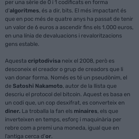
per una sèrie de 0 i 1 codificats en forma
d'
algoritmes
, és a dir, bits. El més impactant és
que en poc més de quatre anys ha passat de tenir
un valor de 6 euros a ascendir fins els 1.000 euros,
en una línia de devaluacions i revaloritzacions
gens estable.
Aquesta
criptodivisa
neix el 2008, però es
desconeix el creador o grup de creadors que li
van donar forma. Només es té un pseudònim, el
de
Satoshi Nakamoto
, autor de la llista que
descriu el protocol del bitcoin. Aquest es basa en
un codi que, un cop desxifrat, es converteix en
diner.
La troballa la fan els
minaires
, els que
inverteixen en temps, esforç i maquinària per
rebre com a premi una moneda, igual que en
l'antiga cerca d'
or
.