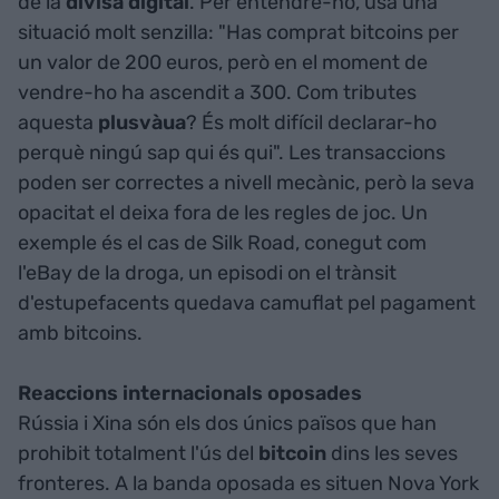
de la
divisa digital
. Per entendre-ho, usa una
situació molt senzilla: "Has comprat bitcoins per
un valor de 200 euros, però en el moment de
vendre-ho ha ascendit a 300. Com tributes
aquesta
plusvàua
? És molt difícil declarar-ho
perquè ningú sap qui és qui". Les transaccions
poden ser correctes a nivell mecànic, però la seva
opacitat el deixa fora de les regles de joc. Un
exemple és el cas de Silk Road, conegut com
l'eBay de la droga, un episodi on el trànsit
d'estupefacents quedava camuflat pel pagament
amb bitcoins.
Reaccions internacionals oposades
Rússia i Xina són els dos únics països que han
prohibit totalment l'ús del
bitcoin
dins les seves
fronteres. A la banda oposada es situen Nova York