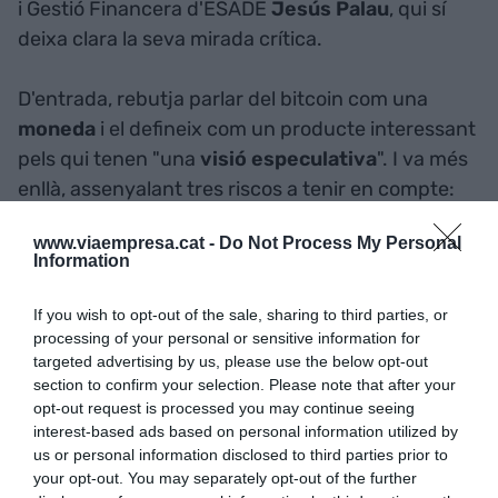
i Gestió Financera d'ESADE
Jesús Palau
, qui sí
deixa clara la seva mirada crítica.
D'entrada, rebutja parlar del bitcoin com una
moneda
i el defineix com un producte interessant
pels qui tenen "una
visió especulativa
". I va més
enllà, assenyalant tres riscos a tenir en compte:
www.viaempresa.cat -
Do Not Process My Personal
"Hi ha una clara assimetria de la informació, la
Information
gent normal no sap el procediment físic
d'extracció. Cal ser un tècnic, pel que estàs en
If you wish to opt-out of the sale, sharing to third parties, or
processing of your personal or sensitive information for
desavantatge", remarca. Dit d'una altra manera, hi
targeted advertising by us, please use the below opt-out
ha una manca de coneixement sobre la vertadera
section to confirm your selection. Please note that after your
naturalesa i avantatges i perills que se'n deriven.
opt-out request is processed you may continue seeing
interest-based ads based on personal information utilized by
"Tu ets l'únic responsable dels teus bitcoins. Si
us or personal information disclosed to third parties prior to
your opt-out. You may separately opt-out of the further
algú es cola al teu moneder, doncs mala sort". No