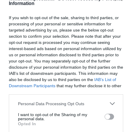
Information
centraletes IP i terminals, Office 365) també
ofereix Hot Spot WIFI per donar servei d'Internet
If you wish to opt-out of the sale, sharing to third parties, or
amb accés controlat, softwares de control de
processing of your personal or sensitive information for
presència de treballadors, tecnologia d'
Smart
targeted advertising by us, please use the below opt-out
section to confirm your selection. Please note that after your
cities
per gestionar l'accés restringit a espais
opt-out request is processed you may continue seeing
públics o privats, radioenllaços i circuits privats
interest-based ads based on personal information utilized by
per donar servei de connexió a empreses que es
us or personal information disclosed to third parties prior to
your opt-out. You may separately opt-out of the further
trobin en poblacions sense cablejat, sistemes de
disclosure of your personal information by third parties on the
videovigilància, instal·lació de
Call Centers
o
IAB’s list of downstream participants. This information may
sistemes de control d'accessos sense cablejat.
also be disclosed by us to third parties on the
IAB’s List of
Downstream Participants
that may further disclose it to other
third parties.
El model més econòmic de
Personal Data Processing Opt Outs
l'oferta de Parlem contra la
I want to opt-out of the Sharing of my
COVID-19 inclou una alarma
personal data.
Opted In
quan es detecta una