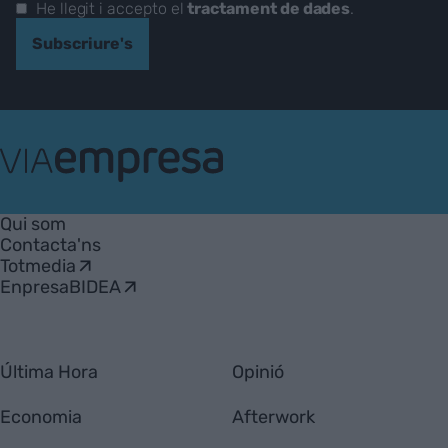
He llegit i accepto el
tractament de dades
.
Subscriure's
VIA
Empresa
Qui som
Contacta'ns
Totmedia
EnpresaBIDEA
Última Hora
Opinió
Economia
Afterwork