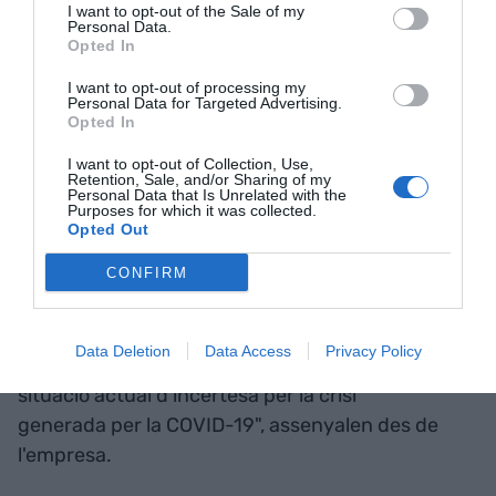
I want to opt-out of the Sale of my
Personal Data.
temperatura anormal i
Opted In
asseguren que és fàcil
I want to opt-out of processing my
Personal Data for Targeted Advertising.
d'utilitzar
Opted In
I want to opt-out of Collection, Use,
Retention, Sale, and/or Sharing of my
L'objectiu de l'equip de Parlem Empreses és "oferir
Personal Data that Is Unrelated with the
Purposes for which it was collected.
atenció i assessorament personalitzat a les
Opted Out
companyies, de manera que puguin disposar de
les solucions tecnològiques més adequades al seu
CONFIRM
sector i les seves necessitats. En aquest sentit, el
llançament de sistemes de mesurament de
Data Deletion
Data Access
Privacy Policy
temperatura vol ajudar les companyies en la
situació actual d'incertesa per la crisi
generada per la COVID-19", assenyalen des de
l'empresa.