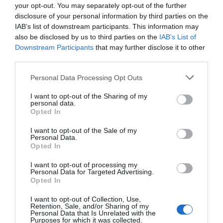
¿Podrien manipular-los? Són dubtes i
your opt-out. You may separately opt-out of the further
preocupacions que, tot i que encara depenen de
disclosure of your personal information by third parties on the
la viabilitat del projecte, ja estan sobre la taula.
IAB’s list of downstream participants. This information may
also be disclosed by us to third parties on the
IAB’s List of
Downstream Participants
that may further disclose it to other
L'home darrere la quimera
third parties.
Un projecte com Neuralink sonaria a ciència-
Personal Data Processing Opt Outs
ficció o a fantasia si no vingués d'un home com
Elon Musk.
Inventor des de ben jove, amb 12
I want to opt-out of the Sharing of my
personal data.
anys va vendre el seu primer programa
Opted In
informàtic
; el videojoc Blastar (1982), després
I want to opt-out of the Sale of my
d'aprendre pel seu compte a escriure en codi. Ha
Personal Data.
Opted In
estat pioner en el camp de la banca electrònica,
les transaccions per Internet (va fundar i vendre
I want to opt-out of processing my
Personal Data for Targeted Advertising.
PayPal
), la indústria aeroespacial, la del transport,
Opted In
la de l'energia...
I want to opt-out of Collection, Use,
Retention, Sale, and/or Sharing of my
Personal Data that Is Unrelated with the
Amb 45 anys, és fundador i director de
SpaceX
;
Purposes for which it was collected.