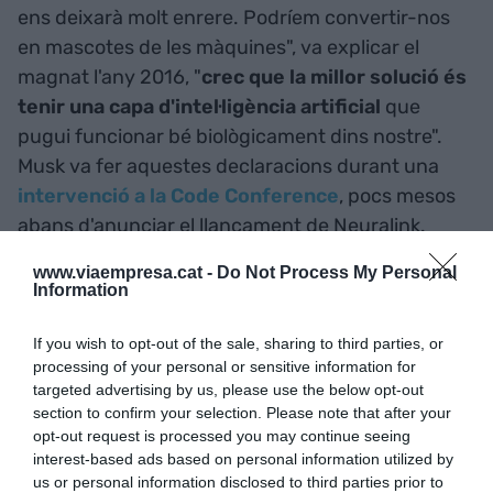
ens deixarà molt enrere. Podríem convertir-nos
en mascotes de les màquines", va explicar el
magnat l'any 2016, "
crec que la millor solució és
tenir una capa d'intel·ligència artificial
que
pugui funcionar bé biològicament dins nostre".
Musk va fer aquestes declaracions durant una
intervenció a la Code Conference
, pocs mesos
abans d'anunciar el llançament de Neuralink.
www.viaempresa.cat -
Do Not Process My Personal
Els objectius del sud-africà plantegen molts
Information
dilemes
ètics
. ¿Estem avançant cap als
superhomes? ¿Connectar-nos a Internet posarà
If you wish to opt-out of the sale, sharing to third parties, or
processing of your personal or sensitive information for
en perill la nostra privacitat? ¿Si podem controlar
targeted advertising by us, please use the below opt-out
màquines telepàticament, ens podrà controlar
section to confirm your selection. Please note that after your
algú a nosaltres? ¿Podria algú accedir als nostres
opt-out request is processed you may continue seeing
interest-based ads based on personal information utilized by
records i pensaments a través de la xarxa?
us or personal information disclosed to third parties prior to