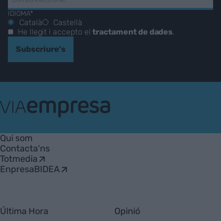
IDIOMA*
Català
Castellà
He llegit i accepto el
tractament de dades
.
Subscriure's
VIA
Empresa
Qui som
Contacta'ns
Totmedia
EnpresaBIDEA
Última Hora
Opinió