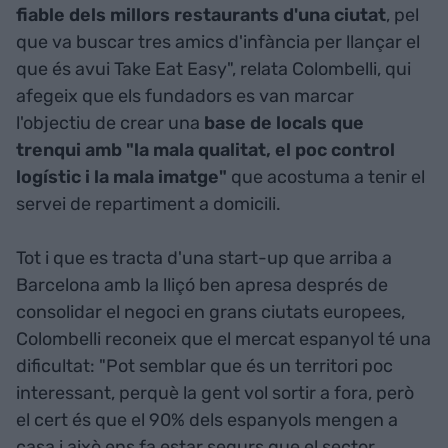
fiable dels millors restaurants d'una ciutat
, pel
que va buscar tres amics d'infància per llançar el
que és avui Take Eat Easy", relata Colombelli, qui
afegeix que els fundadors es van marcar
l'objectiu de crear una
base de locals que
trenqui amb "la mala qualitat, el poc control
logístic i la mala imatge"
que acostuma a tenir el
servei de repartiment a domicili.
Tot i que es tracta d'una start-up que arriba a
Barcelona amb la lliçó ben apresa després de
consolidar el negoci en grans ciutats europees,
Colombelli reconeix que el mercat espanyol té una
dificultat: "Pot semblar que és un territori poc
interessant, perquè la gent vol sortir a fora, però
el cert és que el 90% dels espanyols mengen a
casa i això ens fa estar segurs que el sector