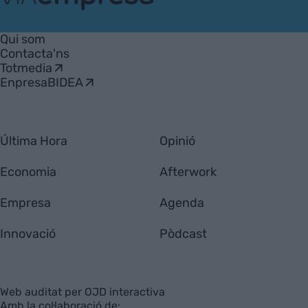
VIA
Empresa
Qui som
Contacta'ns
Totmedia
EnpresaBIDEA
Última Hora
Opinió
Economia
Afterwork
Empresa
Agenda
Innovació
Pòdcast
Web auditat per OJD interactiva
Amb la col·laboració de: