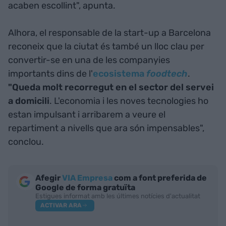
acaben escollint", apunta.
Alhora, el responsable de la start-up a Barcelona
reconeix que la ciutat és també un lloc clau per
convertir-se en una de les companyies
importants dins de l'
ecosistema
foodtech
.
"Queda molt recorregut en el sector del servei
a domicili
. L'economia i les noves tecnologies ho
estan impulsant i arribarem a veure el
repartiment a nivells que ara són impensables",
conclou.
Afegir
VIA Empresa
com a font preferida de
Google de forma gratuïta
Estigues informat amb les últimes notícies d'actualitat
ACTIVAR ARA