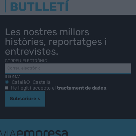
BUTLLETÍ
Les nostres millors
històries, reportatges i
entrevistes.
CORREU ELECTRÒNIC
IDIOMA*
Català
Castellà
He llegit i accepto el
tractament de dades
.
Subscriure's