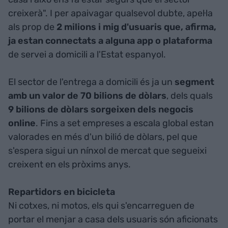
creixerà". I per apaivagar qualsevol dubte, apel·la
als prop de
2 milions i mig d'usuaris que, afirma,
ja estan connectats a alguna app o plataforma
de servei a domicili a l'Estat espanyol.
El sector de l'entrega a domicili és ja un
segment
amb un valor de 70 bilions de dòlars
, dels quals
9 bilions de dòlars sorgeixen dels negocis
online
. Fins a set empreses a escala global estan
valorades en més d'un bilió de dòlars, pel que
s'espera sigui un nínxol de mercat que segueixi
creixent en els pròxims anys.
Repartidors en bicicleta
Ni cotxes, ni motos, els qui s'encarreguen de
portar el menjar a casa dels usuaris són aficionats