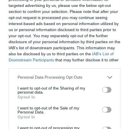
ciutat catalana és un dels punts on els carrils bici
targeted advertising by us, please use the below opt-out
estan ben situats i que això afavoreix la
section to confirm your selection. Please note that after your
implantació de la start-up a Catalunya.
opt-out request is processed you may continue seeing
interest-based ads based on personal information utilized by
us or personal information disclosed to third parties prior to
Pel que fa al producte, cada ciclista va equipat
your opt-out. You may separately opt-out of the further
amb una motxilla on es guarda el menjar, tot i que
disclosure of your personal information by third parties on the
ara l'empresa vol posar capses als vehicles.
IAB’s list of downstream participants. This information may
also be disclosed by us to third parties on the
IAB’s List of
També tenen en compte l'
envàs on es guarda
Downstream Participants
that may further disclose it to other
l'aliment
. "Si el restaurant té ja el seu
packaging
,
third parties.
nosaltres fem un test i provem si funciona. Si no
Personal Data Processing Opt Outs
va bé o no en tenen, els oferim alternatives
d
'empreses amb qui tenim acords a escala
I want to opt-out of the Sharing of my
personal data.
internacional
i és el restaurant qui al final tria què
Opted In
li sembla millor", especifica Colombelli.
I want to opt-out of the Sale of my
Personal Data.
Opted In
Humanitzar la figura del repartidor
Més enllà de trencar esquemes amb l'ús de la
I want to opt-out of processing my