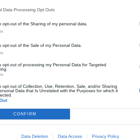
a parar a l'entrada corresponent de la
l Data Processing Opt Outs
 què trobareu la definició del terme i els
anglès.
o opt-out of the Sharing of my personal data.
In
nt preferida de Google de forma
o opt-out of the Sale of my Personal Data.
ACTIVAR ARA
In
ícies d'actualitat
to opt-out of processing my Personal Data for Targeted
ing.
In
S
o opt-out of Collection, Use, Retention, Sale, and/or Sharing
ersonal Data that Is Unrelated with the Purposes for which it
lected.
Out
CONFIRM
Data Deletion
Data Access
Privacy Policy