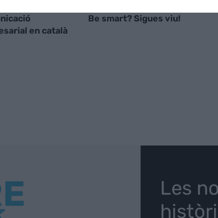
nicació
Be smart? Sigues viu!
sarial en català
RE
Les no
històr