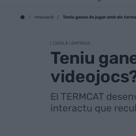
Teniu ganes de jugar amb els term
Innovació
CATALÀ I EMPRESA
Teniu gane
videojocs
El TERMCAT desenvo
interactu que recu