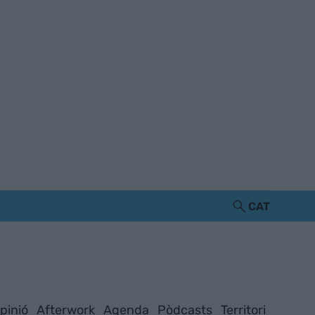
CAT
pinió
Afterwork
Agenda
Pòdcasts
Territori