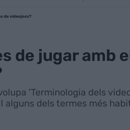
es de videojocs?
s de jugar amb e
?
lupa 'Terminologia dels videoj
ll alguns dels termes més habi