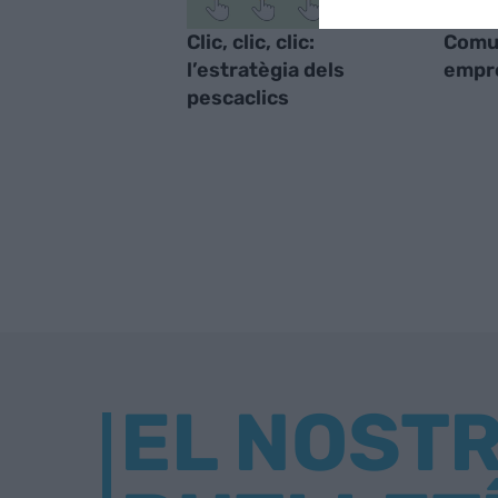
Clic, clic, clic:
Comu
l’estratègia dels
empre
pescaclics
EL NOST