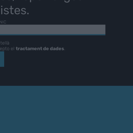
istes.
NIC
tellà
cepto el
tractament de dades
.