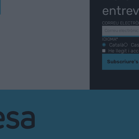
Í
entrev
CORREU ELECTRÒ
IDIOMA*
Català
Cas
He llegit i ac
Subscriure's