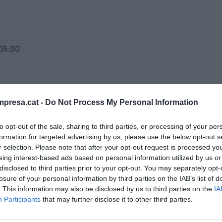
05:30
una trobada LAN (
LAN party
)? Us considereu
mers
) o
jugadors experts
(
hardcore players
)?
presa.cat -
Do Not Process My Personal Information
re un
joc de trets
i un
joc de lluita
?
to opt-out of the sale, sharing to third parties, or processing of your per
formation for targeted advertising by us, please use the below opt-out s
una mica amb el nou material interactiu elaborat
r selection. Please note that after your opt-out request is processed y
s: com els diem en català?
Hi trobareu alguns
eing interest-based ads based on personal information utilized by us or
disclosed to third parties prior to your opt-out. You may separately opt-
bit dels videojocs amb la seva forma en anglès
losure of your personal information by third parties on the IAB’s list of
 clic sobre la imatge, descobrireu la proposta
. This information may also be disclosed by us to third parties on the
IA
Participants
that may further disclose it to other third parties.