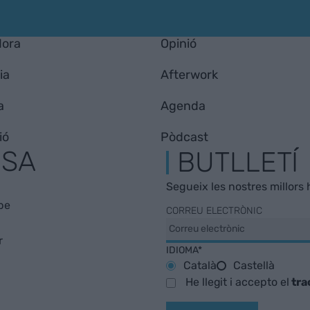
Hora
Opinió
ia
Afterwork
a
Agenda
ió
Pòdcast
ESA
BUTLLETÍ
Segueix les nostres millors h
be
CORREU ELECTRÒNIC
r
IDIOMA*
Català
Castellà
He llegit i accepto el
tra