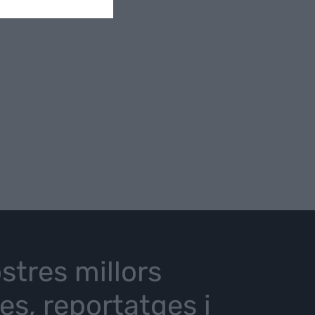
stres millors
ies, reportatges i