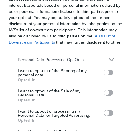
interest-based ads based on personal information utilized by
situació angoixant. Imagina estar en un llit de per
us or personal information disclosed to third parties prior to
vida, i a la vegada salvar al món d'una invasió
your opt-out. You may separately opt-out of the further
alienígena.
disclosure of your personal information by third parties on the
IAB’s list of downstream participants. This information may
also be disclosed by us to third parties on the
IAB’s List of
Des de fa un temps Twitter permet tenir l'opció
Downstream Participants
that may further disclose it to other
d'explicar què s'hi veu a les imatges que pengem
third parties.
per a persones que no poden veure-hi amb els
Personal Data Processing Opt Outs
ulls, però sí que hi poden veure gràcies a les
I want to opt-out of the Sharing of my
descripcions que alguns usuaris hi posem. És un
personal data.
petit pas, però per molts són els ulls.
Opted In
I want to opt-out of the Sale of my
Personal Data.
"Parlem molt de bretxa
Opted In
tecnològica entre les
I want to opt-out of processing my
Personal Data for Targeted Advertising.
regions, però la bretxa és
Opted In