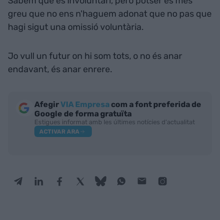
Sabem que és involuntari, però potser és més
greu que no ens n'haguem adonat que no pas que
hagi sigut una omissió voluntària.
Jo vull un futur on hi som tots, o no és anar
endavant, és anar enrere.
Afegir
VIA Empresa
com a font preferida de
Google de forma gratuïta
Estigues informat amb les últimes notícies d'actualitat
ACTIVAR ARA