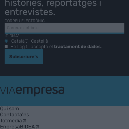
històries, reportatges i
entrevistes.
CORREU ELECTRÒNIC
IDIOMA*
Català
Castellà
He llegit i accepto el
tractament de dades
.
Subscriure's
VIA
Empresa
Qui som
Contacta'ns
Totmedia
EnpresaBIDEA