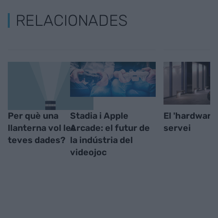
RELACIONADES
Per què una
Stadia i Apple
El 'hardware
llanterna vol les
Arcade: el futur de
servei
teves dades?
la indústria del
videojoc