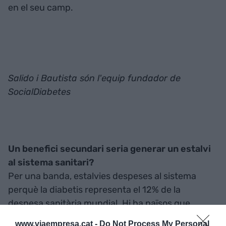
en el seu camp.
Salido i Bautista són l'equip fundador de
SocialDiabetes
Un benefici secundari seria generar un estalvi
al sistema sanitari?
Per una banda, estalvies despeses al sistema
perquè la diabetis representa el 12% de la
despesa sanitària mundial. Hi ha països que
entren en fallida amb aquesta malaltia. Amb la
www.viaempresa.cat -
Do Not Process My Personal