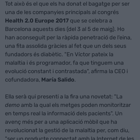
Tot això és el que els ha donat el bagatge per ser
una de les companyies principals al congrés
Health 2.0 Europe 2017
que se celebra a
Barcelona aquests dies (del 3 al 5 de maig). Ho
han aconseguit per la ràpida penetració de l'eina,
una fita assolida gràcies al fet que un dels seus
fundadors és diabètic. "En Víctor pateix la
malaltia i és programador, fa que tinguem una
evolució constant i contrastada", afirma la CEO i
cofundadora,
María Salido
.
Ella serà qui presenti a la fira una novetat: "La
demo
amb la qual els metges poden monitoritzar
en temps real la informació dels pacients". Un
avenç més per a una aplicació mòbil que ha
revolucionat la gestió de la malaltia per, com diu,
"ser un producte connectat amb la Internet de les