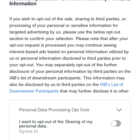
telemedicina, tens molts avantatges: evites
Information
desplaçaments i una videoconferència i l'historial
If you wish to opt-out of the sale, sharing to third parties, or
al núvol, el metge pot atendre una persona des de
processing of your personal or sensitive information for
qualsevol lloc. A més a més, entre visita i visita, el
targeted advertising by us, please use the below opt-out
metge no sap si el seu pacient està bé o porta un
section to confirm your selection. Please note that after your
descontrol. Amb SocialDiabetes això no passa
opt-out request is processed you may continue seeing
interest-based ads based on personal information utilized by
perquè el professional té una espècie de quadre
us or personal information disclosed to third parties prior to
de comandament on pot consultar en temps real
your opt-out. You may separately opt-out of the further
les dades que els seus pacients van monitoritzant
disclosure of your personal information by third parties on the
IAB’s list of downstream participants. This information may
i vigilar aquells que sap que poden tenir alguna
also be disclosed by us to third parties on the
IAB’s List of
complicació o programar-se alarmes.
Downstream Participants
that may further disclose it to other
third parties.
"Hi ha països que entren en
Personal Data Processing Opt Outs
fallida amb la diabetis"
I want to opt-out of the Sharing of my
personal data.
Opted In
Qui és el principal client, el pacient o el metge?