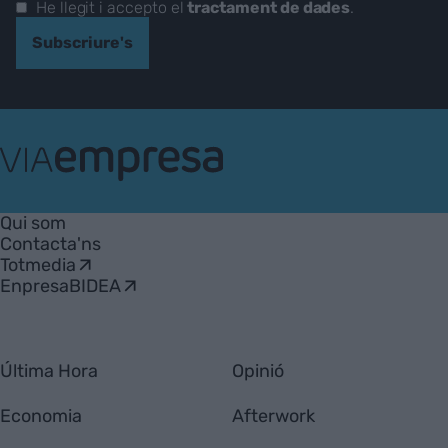
He llegit i accepto el
tractament de dades
.
Subscriure's
VIA
Empresa
Qui som
Contacta'ns
Totmedia
EnpresaBIDEA
Última Hora
Opinió
Economia
Afterwork