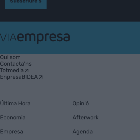
Subscriure's
VIA
Empresa
Qui som
Contacta'ns
Totmedia
EnpresaBIDEA
Última Hora
Opinió
Economia
Afterwork
Empresa
Agenda