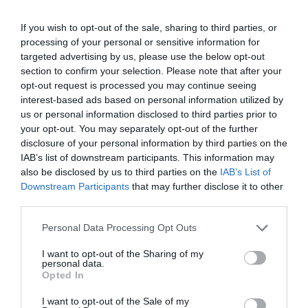
Afegir
VIA Empresa
com a font preferida de
If you wish to opt-out of the sale, sharing to third parties, or
Google de forma gratuïta
processing of your personal or sensitive information for
Estigues informat amb les últimes notícies d'actualitat
targeted advertising by us, please use the below opt-out
ACTIVAR ARA
section to confirm your selection. Please note that after your
opt-out request is processed you may continue seeing
interest-based ads based on personal information utilized by
us or personal information disclosed to third parties prior to
your opt-out. You may separately opt-out of the further
disclosure of your personal information by third parties on the
IAB’s list of downstream participants. This information may
also be disclosed by us to third parties on the
IAB’s List of
Downstream Participants
that may further disclose it to other
third parties.
ELS MÉS LLEGITS
Personal Data Processing Opt Outs
I want to opt-out of the Sharing of my
personal data.
Opted In
AVUI DESTAQUEM
I want to opt-out of the Sale of my