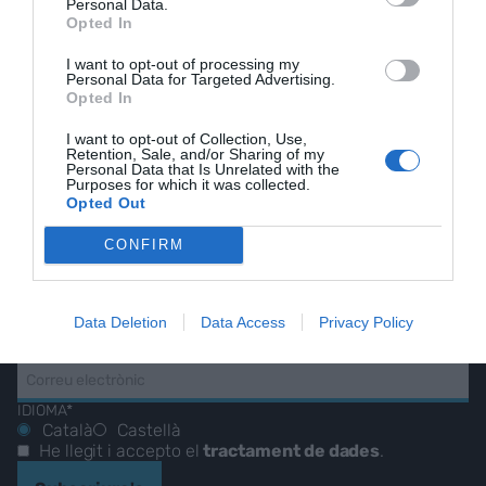
Personal Data.
Opted In
I want to opt-out of processing my
Personal Data for Targeted Advertising.
EL NOSTRE
Opted In
I want to opt-out of Collection, Use,
BUTLLETÍ
Retention, Sale, and/or Sharing of my
Personal Data that Is Unrelated with the
Purposes for which it was collected.
Opted Out
Les nostres millors
CONFIRM
històries, reportatges i
entrevistes.
Data Deletion
Data Access
Privacy Policy
CORREU ELECTRÒNIC
IDIOMA*
Català
Castellà
He llegit i accepto el
tractament de dades
.