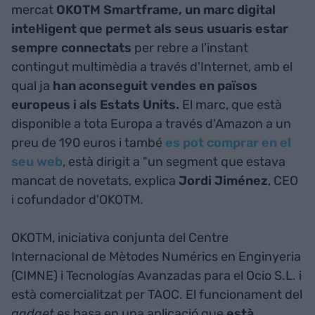
mercat
OKOTM Smartframe, un marc digital
intel·ligent que permet als seus usuaris estar
sempre connectats
per rebre a l'instant
contingut multimèdia a través d'Internet, amb el
qual ja
han aconseguit vendes en països
europeus i als Estats Units.
El marc, que està
disponible a tota Europa a través d'Amazon a un
preu de 190 euros i també
es pot comprar en el
seu web
, està dirigit a "un segment que estava
mancat de novetats, explica
Jordi Jiménez
, CEO
i cofundador d'OKOTM.
OKOTM, iniciativa conjunta del Centre
Internacional de Mètodes Numérics en Enginyeria
(CIMNE) i Tecnologías Avanzadas para el Ocio S.L. i
està comercialitzat per TAOC. El funcionament del
gadget
es basa en una aplicació que
està