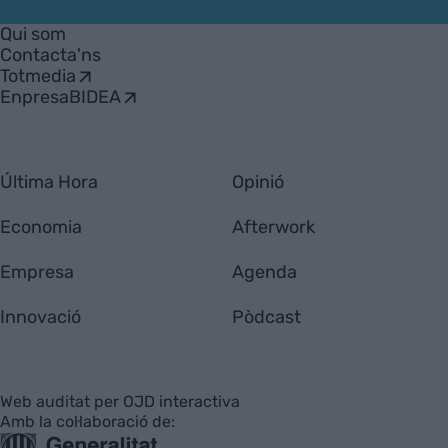
VIA
Empresa
Qui som
Contacta'ns
Totmedia
EnpresaBIDEA
Última Hora
Opinió
Economia
Afterwork
Empresa
Agenda
Innovació
Pòdcast
Web auditat per OJD interactiva
Amb la col·laboració de: