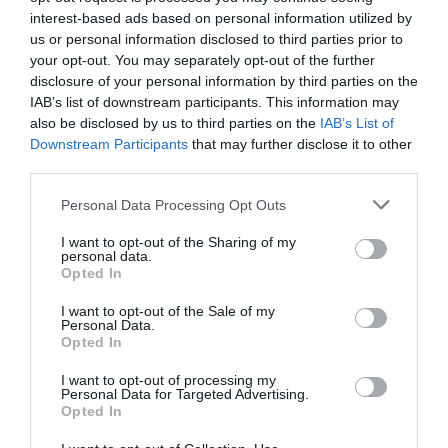
inclou a més
una gran varietat de canals
interest-based ads based on personal information utilized by
temàtics als quals és possible connectar-se de
us or personal information disclosed to third parties prior to
manera gratuïta.
your opt-out. You may separately opt-out of the further
disclosure of your personal information by third parties on the
IAB’s list of downstream participants. This information may
Els desenvolupadors de OKOTM s'han inclòs així
also be disclosed by us to third parties on the
IAB’s List of
mateix un sistema d'actualitzacions
Downstream Participants
that may further disclose it to other
third parties.
automàtiques, de manera que el marc
s'actualitzarà sempre que es llancin millores
Personal Data Processing Opt Outs
importants sense que l'usuari hagi de preocupar-
I want to opt-out of the Sharing of my
se. A més,
disposa d'un servei d'atenció tècnica
personal data.
Opted In
per a resoldre qualsevol incidència.
I want to opt-out of the Sale of my
Personal Data.
Afegir
VIA Empresa
com a font preferida de
Opted In
Google de forma gratuïta
Estigues informat amb les últimes notícies d'actualitat
I want to opt-out of processing my
ACTIVAR ARA
Personal Data for Targeted Advertising.
Opted In