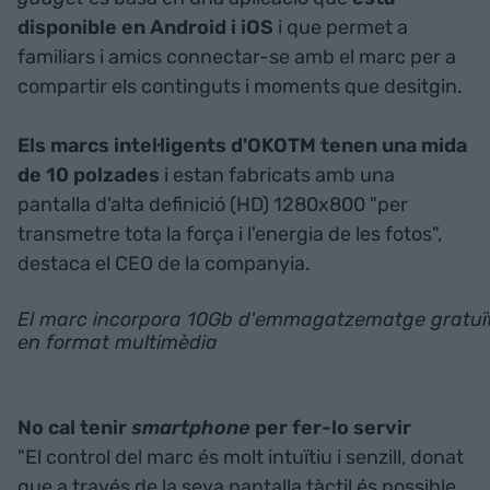
disponible en Android i iOS
i que permet a
familiars i amics connectar-se amb el marc per a
compartir els continguts i moments que desitgin.
Els marcs intel·ligents d'OKOTM tenen una mida
de 10 polzades
i estan fabricats amb una
pantalla d'alta definició (HD) 1280x800 "per
transmetre tota la força i l'energia de les fotos",
destaca el CEO de la companyia.
El marc incorpora 10Gb d'emmagatzematge gratuï
en format multimèdia
No cal tenir
smartphone
per fer-lo servir
"El control del marc és molt intuïtiu i senzill, donat
que a través de la seva pantalla tàctil és possible