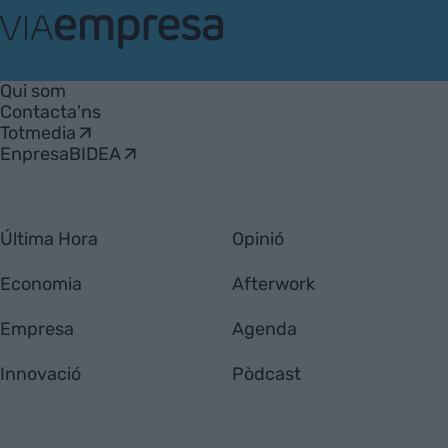
VIA
Empresa
Qui som
Contacta'ns
Totmedia
EnpresaBIDEA
Última Hora
Opinió
Economia
Afterwork
Empresa
Agenda
Innovació
Pòdcast