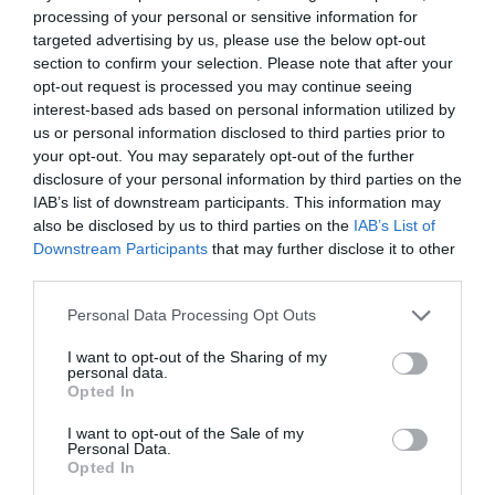
processing of your personal or sensitive information for
rellevants.
targeted advertising by us, please use the below opt-out
section to confirm your selection. Please note that after your
opt-out request is processed you may continue seeing
En aquesta obra, i en la infografia
Realitat virtual
interest-based ads based on personal information utilized by
i realitat augmentada: Equipament i tècniques
,
us or personal information disclosed to third parties prior to
també trobareu terminologia referent a
your opt-out. You may separately opt-out of the further
disclosure of your personal information by third parties on the
l’equipament, com ara
casc de realitat virtual
,
IAB’s list of downstream participants. This information may
dispositiu hàptic
o
ulleres de 3D
, i a les diverses
also be disclosed by us to third parties on the
IAB’s List of
tècniques, com
corporització
,
holoportació
,
Downstream Participants
that may further disclose it to other
telepresència
o
sis graus de llibertat
, que es
third parties.
fan servir per aconseguir que l’usuari gaudeixi
Personal Data Processing Opt Outs
d’una experiència immersiva completa i gairebé
I want to opt-out of the Sharing of my
tan real com la vida mateixa.
personal data.
Opted In
I want to opt-out of the Sale of my
Afegir
VIA Empresa
com a font preferida de
Personal Data.
Google de forma gratuïta
Opted In
Estigues informat amb les últimes notícies d'actualitat