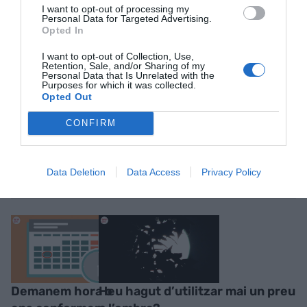
ACTIVAR ARA
I want to opt-out of processing my
Personal Data for Targeted Advertising.
Opted In
I want to opt-out of Collection, Use,
Retention, Sale, and/or Sharing of my
Personal Data that Is Unrelated with the
Purposes for which it was collected.
Opted Out
CONFIRM
RELACIONADES
Data Deletion
Data Access
Privacy Policy
Demanem hora o
Heu hagut d’utilitzar mai un preu