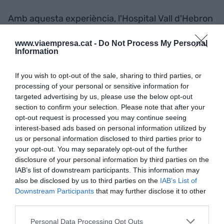
Amb aquesta experiència, l'Hospital Vall d'Hebron
i Sónar+D connecten el món artístic amb l'entorn
www.viaempresa.cat -
Do Not Process My Personal
científic amb la finalitat d'afavorir la relació entre
Information
metges i pacients, utilitzant un camp de la
tecnologia emergent.
If you wish to opt-out of the sale, sharing to third parties, or
processing of your personal or sensitive information for
targeted advertising by us, please use the below opt-out
section to confirm your selection. Please note that after your
Afegir
VIA Empresa
com a font preferida de
Google de forma gratuïta
opt-out request is processed you may continue seeing
Estigues informat amb les últimes notícies d'actualitat
interest-based ads based on personal information utilized by
ACTIVAR ARA
us or personal information disclosed to third parties prior to
your opt-out. You may separately opt-out of the further
disclosure of your personal information by third parties on the
IAB’s list of downstream participants. This information may
also be disclosed by us to third parties on the
IAB’s List of
Downstream Participants
that may further disclose it to other
third parties.
Personal Data Processing Opt Outs