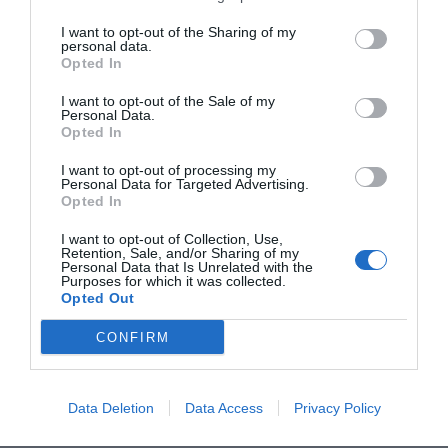
I want to opt-out of the Sharing of my
RELACIONADES
personal data.
Opted In
I want to opt-out of the Sale of my
Personal Data.
Opted In
I want to opt-out of processing my
Personal Data for Targeted Advertising.
Opted In
I want to opt-out of Collection, Use,
El Sónar+D anuncia
El Sónar+D busca
El Sónar D m
Retention, Sale, and/or Sharing of my
els primers
innovació i startups
els últims a
Personal Data that Is Unrelated with the
Purposes for which it was collected.
mentors de l'edició
en intel·ligèn
Opted Out
2018
artificial i re
CONFIRM
virtual
Data Deletion
Data Access
Privacy Policy