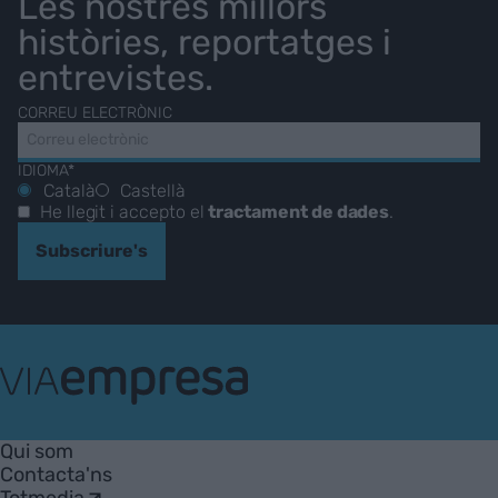
Les nostres millors
històries, reportatges i
entrevistes.
CORREU ELECTRÒNIC
IDIOMA*
Català
Castellà
He llegit i accepto el
tractament de dades
.
Subscriure's
VIA
Empresa
Qui som
Contacta'ns