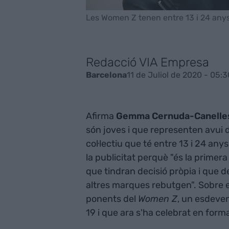
Les Women Z tenen entre 13 i 24 anys
Redacció VIA Empresa
11 de Juliol de 2020 - 05:3
Barcelona
Afirma
Gemma Cernuda-Canelle
són joves i que representen avui d
col·lectiu que té entre 13 i 24 any
la publicitat perquè "és la prime
que tindran decisió pròpia i que d
altres marques rebutgen". Sobre e
ponents del
Women Z
, un esdeve
19 i que ara s'ha celebrat en forma