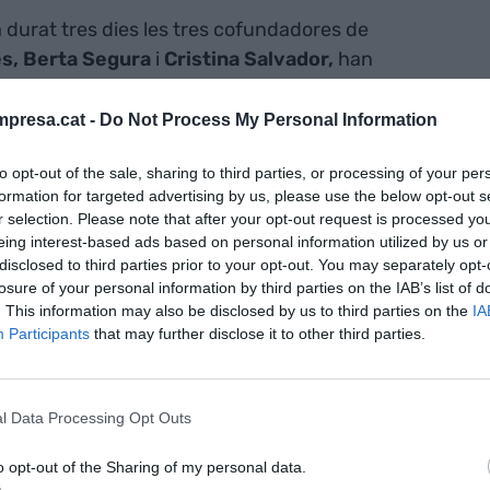
 durat tres dies les tres cofundadores de
s, Berta Segura
i
Cristina Salvador,
han
rò totes vinculades amb l'anàlisi d'aquesta (nova)
nt, les marques i les empreses que s'hi vinculen.
presa.cat -
Do Not Process My Personal Information
to opt-out of the sale, sharing to third parties, or processing of your per
 participat diverses executives
formation for targeted advertising by us, please use the below opt-out s
 de
Corporate Recruitment
en Grífols;
r selection. Please note that after your opt-out request is processed y
Attraction
en Danone;
Georgina de
eing interest-based ads based on personal information utilized by us or
disclosed to third parties prior to your opt-out. You may separately opt-
;
Teresa Fernández
, directora de Recursos
losure of your personal information by third parties on the IAB’s list of
tomeu,
responsable de comunicació corporativa
. This information may also be disclosed by us to third parties on the
IA
Participants
that may further disclose it to other third parties.
tació de les empreses als nous talents són
l Data Processing Opt Outs
ctació, empoderar a les dones joves per a
al i fomentar la seva autoconfiança i impulsar
o opt-out of the Sharing of my personal data.
ènere", ha afirmat Berrido. "Les i els joves