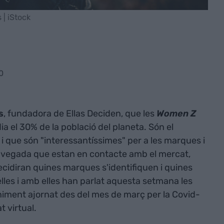
 | iStock
0
s
, fundadora de Ellas Deciden, que les
Women Z
ia el 30% de la població del planeta. Són el
s i que són "interessantíssimes" per a les marques i
ra vegada que estan en contacte amb el mercat,
ecidiran quines marques s'identifiquen i quines
lles i amb elles han parlat aquesta setmana les
niment ajornat des del mes de març per la Covid-
t virtual.