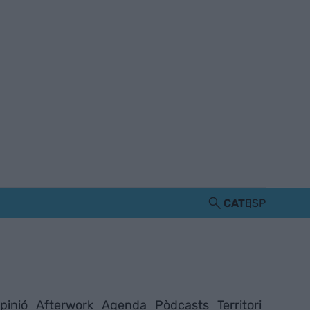
CAT
ESP
pinió
Afterwork
Agenda
Pòdcasts
Territori