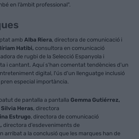
bé en l'àmbit professional".
ques
mptat amb
Alba Riera
, directora de comunicació i
íriam Hatibi,
consultora en comunicació
adora de rugbi de la Selecció Espanyola i
ista i cantant. Aquí s'han comentat tendències d'un
ntreteniment digital, l'ús d'un llenguatge inclusió
l pren especial importància.
tut de pantalla a pantalla
Gemma Gutiérrez,
;
Silvia Heras
, directora
ina Estrugo
, directora de comunicació
z,
directora d'esdeveniments de
n arribat a la conclusió que les marques han de