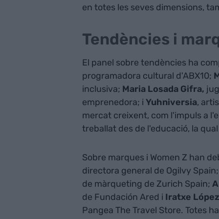
en totes les seves dimensions, tam
Tendències i mar
El panel sobre tendències ha co
programadora cultural d'ABX10;
M
inclusiva;
Maria Losada Gifra,
jug
emprenedora; i
Yuhniversia
, art
mercat creixent, com l'impuls a l'e
treballat des de l'educació, la qua
Sobre marques i Women Z han deba
directora general de Ogilvy Spain
de màrqueting de Zurich Spain;
A
de Fundación Ared i
Iratxe Lópe
Pangea The Travel Store. Totes ha