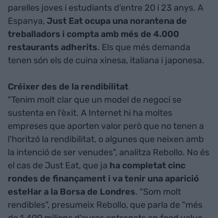
parelles joves i estudiants d'entre 20 i 23 anys. A
Espanya,
Just Eat ocupa una norantena de
treballadors i compta amb més de 4.000
restaurants adherits
. Els que més demanda
tenen són els de cuina xinesa, italiana i japonesa.
Créixer des de la rendibilitat
"Tenim molt clar que un model de negoci se
sustenta en l'èxit. A Internet hi ha moltes
empreses que aporten valor però que no tenen a
l'horitzó la rendibilitat, o algunes que neixen amb
la intenció de ser venudes", analitza Rebollo. No és
el cas de Just Eat, que ja
ha completat cinc
rondes de finançament i va tenir una aparició
estel·lar a la Borsa de Londres
. "Som molt
rendibles", presumeix Rebollo, que parla de "més
de 1.400 milions d'euros entregats en food value.