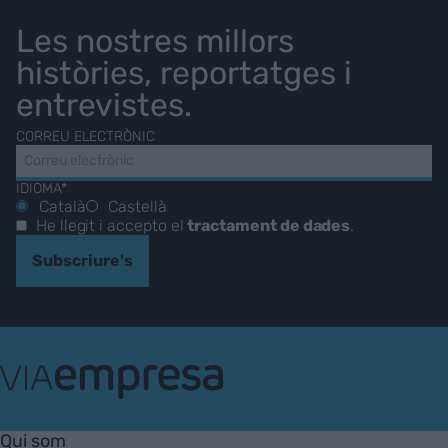
Les nostres millors
històries, reportatges i
entrevistes.
CORREU ELECTRÒNIC
IDIOMA*
Català
Castellà
He llegit i accepto el
tractament de dades
.
Subscriure's
VIA
Empresa
Qui som