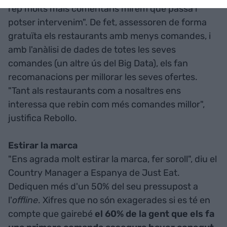
rep molts mals comentaris mirem què passa i
potser intervenim". De fet, assessoren de forma
gratuïta els restaurants amb menys comandes, i
amb l'anàlisi de dades de totes les seves
comandes (un altre ús del Big Data), els fan
recomanacions per millorar les seves ofertes.
"Tant als restaurants com a nosaltres ens
interessa que rebin com més comandes millor",
justifica Rebollo.
Estirar la marca
"Ens agrada molt estirar la marca, fer soroll", diu el
Country Manager a Espanya de Just Eat.
Dediquen més d'un 50% del seu pressupost a
l'
offline
. Xifres que no són exagerades si es té en
compte que gairebé
el 60% de la gent que els fa