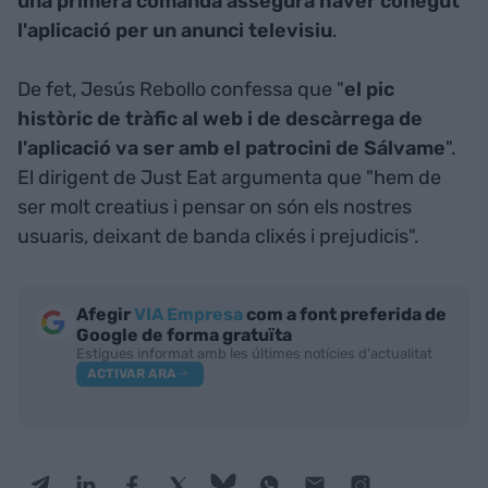
una primera comanda assegura haver conegut
l'aplicació per un anunci televisiu
.
De fet, Jesús Rebollo confessa que "
el pic
històric de tràfic al web i de descàrrega de
l'aplicació va ser amb el patrocini de Sálvame
".
El dirigent de Just Eat argumenta que "hem de
ser molt creatius i pensar on són els nostres
usuaris, deixant de banda clixés i prejudicis".
Afegir
VIA Empresa
com a font preferida de
Google de forma gratuïta
Estigues informat amb les últimes notícies d'actualitat
ACTIVAR ARA