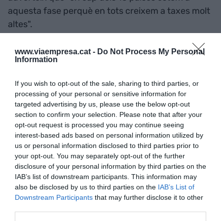
aquesta fase perquè en tots creixem a taxes molt
altes".
Pel dirigent de la companyia, es tracta d'un
www.viaempresa.cat -
Do Not Process My Personal
Information
"
model molt senzill que ens dóna molta
claredat del que fem: som comissionistes
". A
If you wish to opt-out of the sale, sharing to third parties, or
Just Eat tenen clar que el seu negoci no és cuinar,
processing of your personal or sensitive information for
sinó ser el
marketplace
on es trobin consumidors i
targeted advertising by us, please use the below opt-out
section to confirm your selection. Please note that after your
restaurants. Per cada comanda, s'emporten una
opt-out request is processed you may continue seeing
comissió fixa que es troba entre el 10 i el 12%,
interest-based ads based on personal information utilized by
sense que Rebollo en vulgui precisar la xifra
us or personal information disclosed to third parties prior to
your opt-out. You may separately opt-out of the further
exacta.
disclosure of your personal information by third parties on the
IAB’s list of downstream participants. This information may
"Donem varietat, tots els restaurants tenen un
also be disclosed by us to third parties on the
IAB’s List of
datàfon on reben la comanda i
en 30 o 40 minuts
Downstream Participants
that may further disclose it to other
third parties.
s'entrega a l'usuari
. L'únic que requereix el