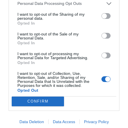
model és poder ser escalables", assegura.
Personal Data Processing Opt Outs
I want to opt-out of the Sharing of my
La captació
personal data.
Opted In
A l'hora d'afegir establiments en el seu catàleg,
Rebollo destaca que "anem a restaurants que ja
I want to opt-out of the Sale of my
Personal Data.
tenen servei a domicili. I als que no en tenen els
Opted In
oferim una empresa amb la que som partners que
I want to opt-out of processing my
els ho podrà fer". Exigeixen el NIF o el NIE del
Personal Data for Targeted Advertising.
Opted In
propietari, permisos i factures oficials. "
No
assumim cap risc legal en la manipulació
I want to opt-out of Collection, Use,
Retention, Sale, and/or Sharing of my
d'aliments
, però ens afectaria molt en
Personal Data that Is Unrelated with the
Purposes for which it was collected.
comunicació que entreguessin un producte en
Opted Out
mal estat", assegura Jesús Rebollo sobre la cura
per garantir la qualitat dels establiments.
CONFIRM
Sigui com sigui, destaca que "
la millor auditoria
Data Deletion
Data Access
Privacy Policy
dels locals ens la donen els usuaris
, i només si