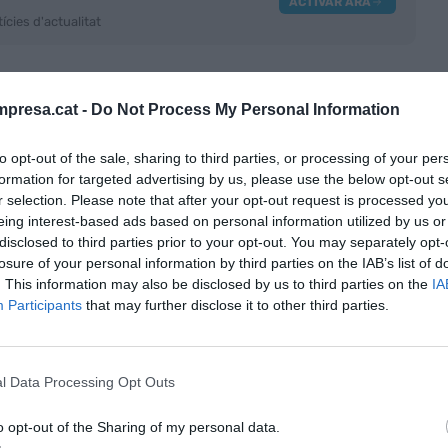
ACTIVAR ARA
ícies d'actualitat
presa.cat -
Do Not Process My Personal Information
to opt-out of the sale, sharing to third parties, or processing of your per
formation for targeted advertising by us, please use the below opt-out s
r selection. Please note that after your opt-out request is processed y
eing interest-based ads based on personal information utilized by us or
disclosed to third parties prior to your opt-out. You may separately opt-
losure of your personal information by third parties on the IAB’s list of
RE
Les no
. This information may also be disclosed by us to third parties on the
IA
Participants
that may further disclose it to other third parties.
històr
Í
entrev
l Data Processing Opt Outs
o opt-out of the Sharing of my personal data.
CORREU ELECTRÒ