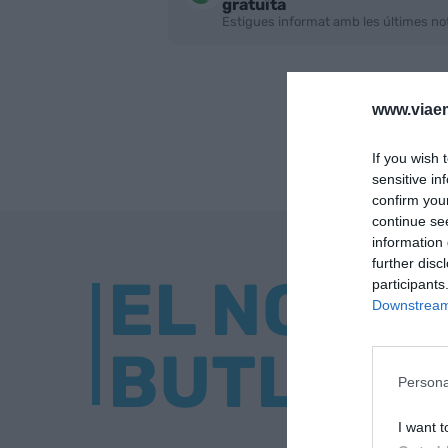
gratuïta
Estigues informat amb les últimes not
www.viaem
If you wish 
sensitive in
confirm you
continue se
information 
further disc
EL NOST
participants
Downstream 
BUTLLET
Persona
I want t