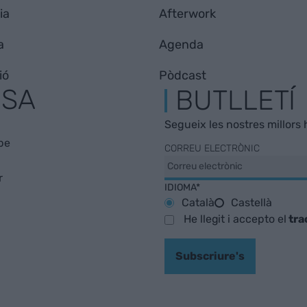
ia
Afterwork
a
Agenda
ió
Pòdcast
ESA
BUTLLETÍ
Segueix les nostres millors h
be
CORREU ELECTRÒNIC
r
IDIOMA*
Català
Castellà
He llegit i accepto el
tra
Subscriure's