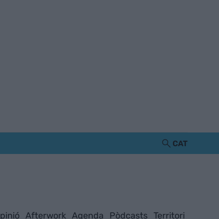
CAT
pinió
Afterwork
Agenda
Pòdcasts
Territori