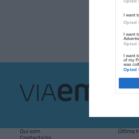
Opted 
I want t
Opted 
I want 
Advertis
Opted 
I want t
of my P
was col
Opted 
VIA
Empresa
Qui som
Última 
Contacta'ns