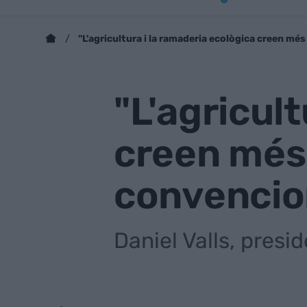
"L'agricultura i la ramaderia ecològica creen més
"L'agricul
creen més 
convencio
Daniel Valls, presi