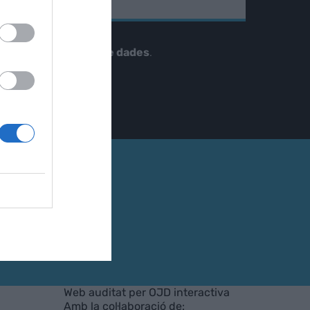
tellà
cepto el
tractament de dades
.
Web auditat per OJD interactiva
Amb la col·laboració de: