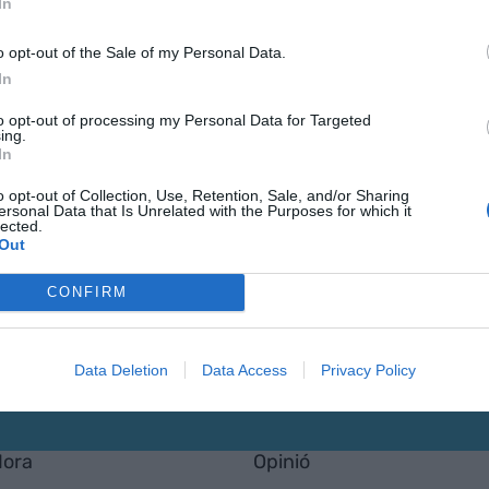
In
IDIOMA*
o opt-out of the Sale of my Personal Data.
Català
Cas
In
He llegit i ac
Subscriure's
to opt-out of processing my Personal Data for Targeted
ing.
In
o opt-out of Collection, Use, Retention, Sale, and/or Sharing
ersonal Data that Is Unrelated with the Purposes for which it
lected.
Out
CONFIRM
Data Deletion
Data Access
Privacy Policy
Hora
Opinió