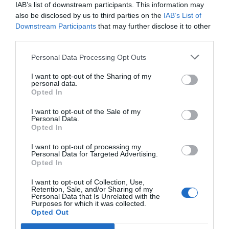
IAB’s list of downstream participants. This information may
also be disclosed by us to third parties on the
IAB’s List of
Downstream Participants
that may further disclose it to other
RÀNQUING
third parties.
Els països d'Europa més
cibersegurs (amb menció
Personal Data Processing Opt Outs
especial a Catalunya)
I want to opt-out of the Sharing of my
25 de gener de 2021
personal data.
Opted In
I want to opt-out of the Sale of my
CORONAVIRUS
Personal Data.
Un punt de partida per a les
Opted In
empreses catalanes
15 de gener de 2021
I want to opt-out of processing my
Personal Data for Targeted Advertising.
Opted In
I want to opt-out of Collection, Use,
Retention, Sale, and/or Sharing of my
Personal Data that Is Unrelated with the
Anterior
1
…
4
5
6
7
8
…
69
Següent
Purposes for which it was collected.
Opted Out