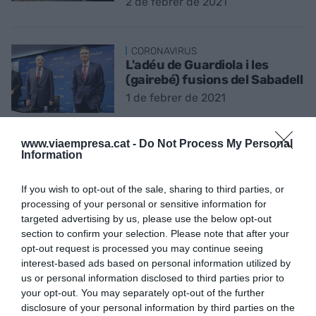
2 de febrer de 2021
CORONAVIRUS
L'adéu de Guardiola i les
(gairebé) fusions del Sabadell
1 de febrer de 2021
www.viaempresa.cat -
Do Not Process My Personal
CORONAVIRUS
Information
Caixabank para el cop covid i
s'il·lusiona amb Bankia:
If you wish to opt-out of the sale, sharing to third parties, or
"Arribarà el moment"
processing of your personal or sensitive information for
29 de gener de 2021
targeted advertising by us, please use the below opt-out
section to confirm your selection. Please note that after your
opt-out request is processed you may continue seeing
interest-based ads based on personal information utilized by
CAMBRA DE COMERÇ DE BARCELONA
L'últim estudi de Canadell i el
us or personal information disclosed to third parties prior to
dèficit de Catalunya
your opt-out. You may separately opt-out of the further
disclosure of your personal information by third parties on the
28 de gener de 2021