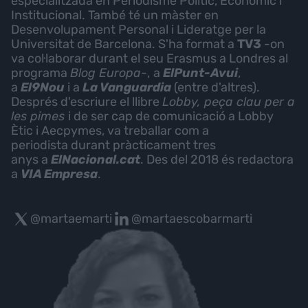
especialitzada en Periodisme Polític, Econòmic i
Institucional. També té un màster en
Desenvolupament Personal i Lideratge per la
Universitat de Barcelona. S'ha format a
TV3
-on
va col·laborar durant el seu Erasmus a Londres al
programa
Blog Europa-
,
a
ElPunt-Avui
,
a
El9Nou
i a
La Vanguardia
(entre d'altres).
Després d'escriure el llibre
Lobby, peça clau per a
les pimes
i de ser cap de comunicació a Lobby
Ètic i Aecpymes, va treballar com a
periodista durant pràcticament tres
anys a
ElNacional.cat
. Des del 2018 és redactora
a
VIA Empresa
.
@martaemarti
@martaescobarmarti