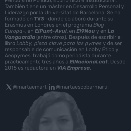
Periodismo Político, Económico e Institucional.
También tiene un máster en Desarrollo Personal y
Liderazgo por la Universitat de Barcelona. Se ha
formado en
TV3
-donde colaboró durante su
Erasmus en Londres en el programa
Blog
Europa
-, en
ElPunt-Avui
, en
El9Nou
y en
La
Vanguardia
(entre otros). Después de escribir el
libro
Lobby, pieza clave para las pymes
y de ser
responsable de comunicación en Lobby Ético y
Aecpymes, trabajó como periodista durante
prácticamente tres años a
ElNacional.cat
. Desde
2018 es redactora en
VIA Empresa
.
@martaemarti
@martaescobarmarti