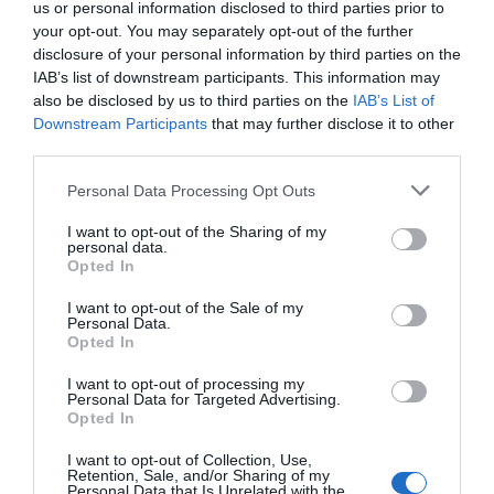
us or personal information disclosed to third parties prior to
your opt-out. You may separately opt-out of the further
disclosure of your personal information by third parties on the
RANKING
IAB’s list of downstream participants. This information may
El vino más admirado del
also be disclosed by us to third parties on the
IAB’s List of
mundo es de Catalunya
Downstream Participants
that may further disclose it to other
12 de abril de 2021
third parties.
Personal Data Processing Opt Outs
LIBROS DE EMPRESA
I want to opt-out of the Sharing of my
personal data.
Más que una novela
Opted In
9 de abril de 2021
I want to opt-out of the Sale of my
Personal Data.
Opted In
I want to opt-out of processing my
Personal Data for Targeted Advertising.
Opted In
I want to opt-out of Collection, Use,
Retention, Sale, and/or Sharing of my
Personal Data that Is Unrelated with the