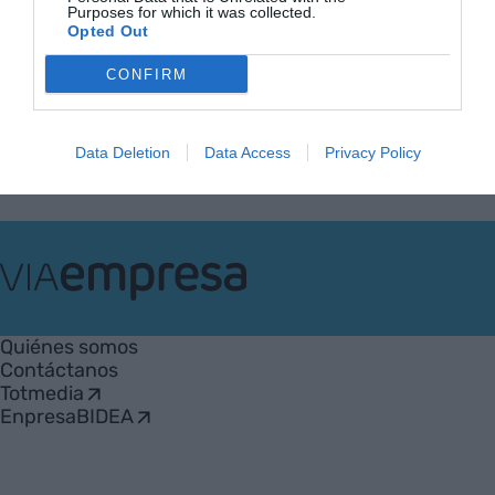
Purposes for which it was collected.
Opted Out
Anterior
1
2
3
4
5
…
65
Siguiente
CONFIRM
Data Deletion
Data Access
Privacy Policy
VIA
Empresa
Quiénes somos
Contáctanos
Totmedia
EnpresaBIDEA