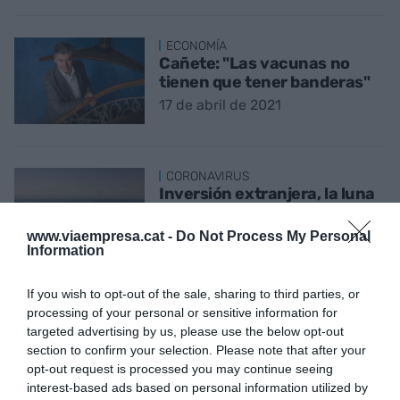
ECONOMÍA
Cañete: "Las vacunas no
tienen que tener banderas"
17 de abril de 2021
CORONAVIRUS
Inversión extranjera, la luna
de miel de Catalunya en
tiempo de covid
www.viaempresa.cat -
Do Not Process My Personal
Information
14 de abril de 2021
If you wish to opt-out of the sale, sharing to third parties, or
processing of your personal or sensitive information for
ECONOMÍA
targeted advertising by us, please use the below opt-out
Infraestructuras: la
section to confirm your selection. Please note that after your
conversación de siempre,
opt-out request is processed you may continue seeing
realidad que no llega
interest-based ads based on personal information utilized by
13 de abril de 2021