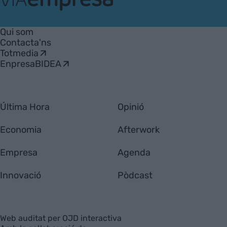
VIA
Empresa
Qui som
Contacta'ns
Totmedia
EnpresaBIDEA
Última Hora
Opinió
Economia
Afterwork
Empresa
Agenda
Innovació
Pòdcast
Web auditat per OJD interactiva