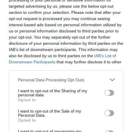
processing of your personal or sensitive information for
ciutat intel·ligent superior al
targeted advertising by us, please use the below opt-out
section to confirm your selection. Please note that after your
60%
opt-out request is processed you may continue seeing
interest-based ads based on personal information utilized by
us or personal information disclosed to third parties prior to
En aquest sentit, per darrere de Barcelona, les
your opt-out. You may separately opt-out of the further
ciutats amb una puntuació més elevada són
disclosure of your personal information by third parties on the
Madrid (74,1%), València (67,6%), Sant Sebastià
IAB’s list of downstream participants. This information may
(66,6%), Bilbao (66%), Màlaga (65,4%), Valladolid
also be disclosed by us to third parties on the
IAB’s List of
Downstream Participants
that may further disclose it to other
(63,4%), Alcobendas (62,7%), la Corunya (62,7%) i
third parties.
Vitòria (61,5%). Totes elles destaquen pels
ambiciosos plans en què treballen per beneficiar
Personal Data Processing Opt Outs
la gestió del trànsit, l’energia i el medi ambient
I want to opt-out of the Sharing of my
personal data.
amb les noves tecnologies i moltes de les
Opted In
solucions que es presentaran a partir de demà a
l’Smart City Expo.
I want to opt-out of the Sale of my
Personal Data.
Opted In
Tret de les ja mencionades Barcelona i Mollet,
I want to opt-out of processing my