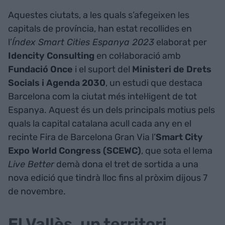
Aquestes ciutats, a les quals s’afegeixen les
capitals de província, han estat recollides en
l’
Índex Smart Cities Espanya 2023
elaborat per
Idencity
Consulting
en col·laboració amb
Fundació
Once
i el suport del
Ministeri de Drets
Socials i Agenda 2030
, un estudi que destaca
Barcelona com la ciutat més intel·ligent de tot
Espanya. Aquest és un dels principals motius pels
quals la capital catalana acull cada any en el
recinte Fira de Barcelona Gran Via l’
Smart City
Expo World Congress (SCEWC)
, que sota el lema
Live Better
demà dona el tret de sortida a una
nova edició que tindrà lloc fins al pròxim dijous 7
de novembre.
El Vallès, un territori