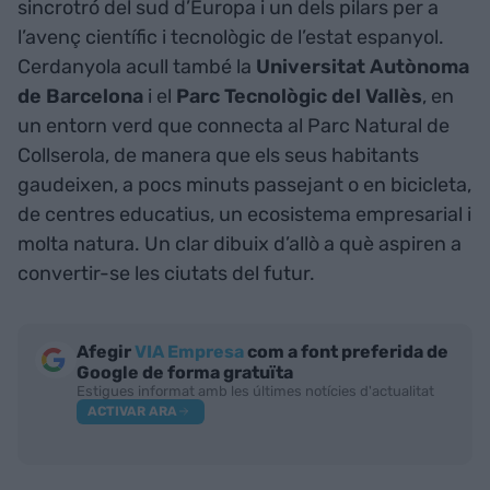
sincrotró del sud d’Europa i un dels pilars per a
l’avenç científic i tecnològic de l’estat espanyol.
Cerdanyola acull també la
Universitat Autònoma
de Barcelona
i el
Parc Tecnològic del Vallès
, en
un entorn verd que connecta al Parc Natural de
Collserola, de manera que els seus habitants
gaudeixen, a pocs minuts passejant o en bicicleta,
de centres educatius, un ecosistema empresarial i
molta natura. Un clar dibuix d’allò a què aspiren a
convertir-se les ciutats del futur.
Afegir
VIA Empresa
com a font preferida de
Google de forma gratuïta
Estigues informat amb les últimes notícies d'actualitat
ACTIVAR ARA