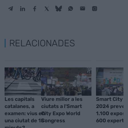
RELACIONADES
Les capitals
Viure millor a les
Smart City 
catalanes, a
ciutats a l'Smart
2024 preveu
examen: vius en
City Expo World
1.100 exposit
una ciutat de 15
Congress
600 experts
minuts?