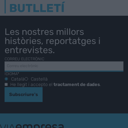
BUTLLETÍ
Les nostres millors
històries, reportatges i
entrevistes.
CORREU ELECTRÒNIC
IDIOMA*
Català
Castellà
He llegit i accepto el
tractament de dades
.
Subscriure's