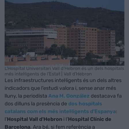
L'Hospital Universitari Vall d'Hebron és un dels hospitals
més intel·ligents de l'Estat | Vall d'Hebron
Les infraestructures intel·ligents és un dels altres
indicadors que l’estudi valora i, sense anar més
lluny, la periodista
Ana M. González
destacava fa
dos dilluns la presència de
dos hospitals
catalans com els més intel·ligents d'Espanya
:
l’
Hospital Vall d'Hebron
i l’
Hospital Clínic de
Barcelona
. Ara bé, si fem referència a