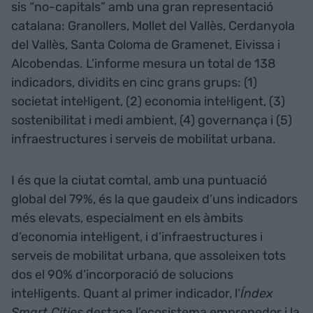
sis “no-capitals” amb una gran representació
catalana: Granollers, Mollet del Vallès, Cerdanyola
del Vallès, Santa Coloma de Gramenet, Eivissa i
Alcobendas. L’informe mesura un total de 138
indicadors, dividits en cinc grans grups: (1)
societat intel·ligent, (2) economia intel·ligent, (3)
sostenibilitat i medi ambient, (4) governança i (5)
infraestructures i serveis de mobilitat urbana.
I és que la ciutat comtal, amb una puntuació
global del 79%, és la que gaudeix d’uns indicadors
més elevats, especialment en els àmbits
d’economia intel·ligent, i d’infraestructures i
serveis de mobilitat urbana, que assoleixen tots
dos el 90% d’incorporació de solucions
intel·ligents. Quant al primer indicador, l’
Índex
Smart Cities
destaca l’ecosistema emprenedor i la