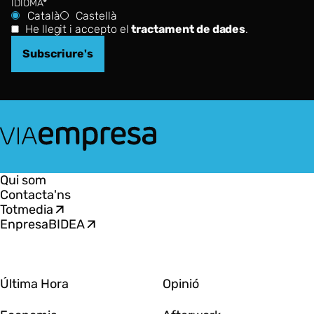
IDIOMA*
Català
Castellà
He llegit i accepto el
tractament de dades
.
Subscriure's
VIA
Empresa
Qui som
Contacta'ns
Totmedia
EnpresaBIDEA
Última Hora
Opinió