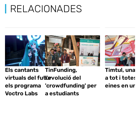
RELACIONADES
Els cantants
TinFunding,
Timtul, una e
virtuals del futur
l'evolució del
a tot i totes 
els programa
'crowdfunding' per
eines en una
Voctro Labs
a estudiants