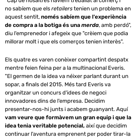
"Cap de nosaltres havíem treballat al comerç i
no sabíem que els
retailers
tenien un problema en
aquest sentit,
només sabíem que l'experiència
de compra a la botiga és una
merda
, amb perdó",
diu l'emprenedor i afegeix que "crèiem que podia
millorar molt i que els comerços tenien interès".
Els quatre es varen conèixer compartint despatx
mentre feien feina per a la multinacional Everis.
"El germen de la idea va néixer parlant durant un
sopar, a finals del 2015. Més tard Everis va
organitzar un concurs d'idees de negoci
innovadores dins de l'empresa. Decidim
presentar-nos-hi junts i acabem guanyant. Aquí
vam veure que formàvem un gran equip i que la
idea tenia veritable potencial,
així que decidim
continuar l'aventura emprenent per poder tirar-la