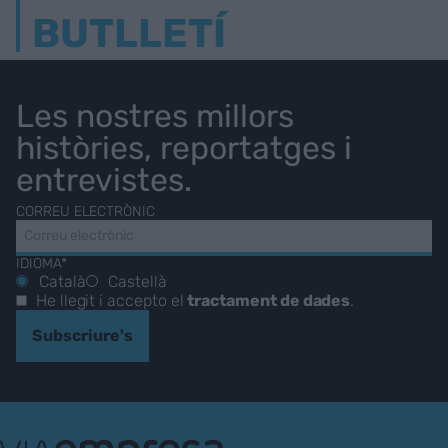
BUTLLETÍ
Les nostres millors
històries, reportatges i
entrevistes.
CORREU ELECTRÒNIC
IDIOMA*
Català
Castellà
He llegit i accepto el
tractament de dades
.
Subscriure's