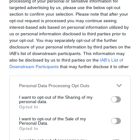
processing of your personal or sensitive information for
preguntes que suposin reptes per als més joves i
targeted advertising by us, please use the below opt-out
que requereixin una resposta reflexiva,
section to confirm your selection. Please note that after your
respostes que una IA no pot presentar. Això
opt-out request is processed you may continue seeing
interest-based ads based on personal information utilized by
esdevindria en el foment d'un pensament crític a
us or personal information disclosed to third parties prior to
les aules, ja que els alumnes haurien de proposar
your opt-out. You may separately opt-out of the further
respostes als reptes plantejats amb un valor
disclosure of your personal information by third parties on the
IAB’s list of downstream participants. This information may
afegit que la tecnologia no ens pot oferir, unes
also be disclosed by us to third parties on the
IAB’s List of
respostes més creatives i enginyoses.
Downstream Participants
that may further disclose it to other
third parties.
Les respostes que ofereix
Personal Data Processing Opt Outs
ChatGPT tenen una
I want to opt-out of the Sharing of my
personal data.
mancança d'empatia en la
Opted In
construcció dels seus
I want to opt-out of the Sale of my
Personal Data.
missatges, i això és un tret
Opted In