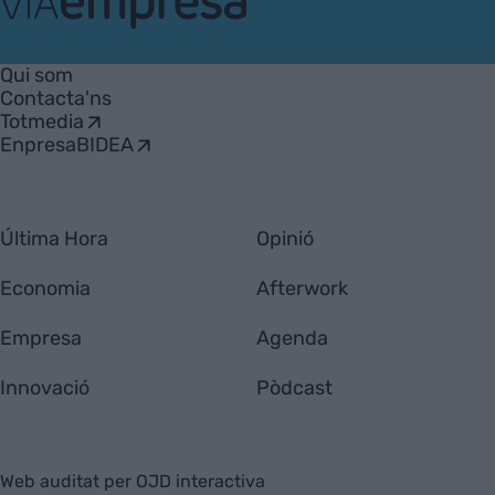
VIA
Empresa
Qui som
Contacta'ns
Totmedia
EnpresaBIDEA
Última Hora
Opinió
Economia
Afterwork
Empresa
Agenda
Innovació
Pòdcast
Web auditat per OJD interactiva