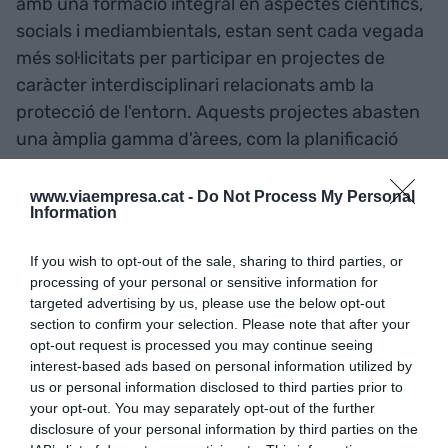
amb una formació integral en aspectes científics,
socials i mediambientals, estan sent cada vegada
més sol·licitats per participar en projectes de
caràcter interdisciplinari relacionats amb la
protecció de l'entorn. Aquests projectes abasten
una àmplia gamma d'àrees, com la planificació
urbana i territorial, la implementació d'estratègies
per a reduir la petjada ecològica de les empreses,
www.viaempresa.cat -
Do Not Process My Personal
Information
la gestió de residus seguint principis d'economia
circular, així com l'aplicació de tècniques i
If you wish to opt-out of the sale, sharing to third parties, or
pràctiques ambientals innovadores i efectives.
processing of your personal or sensitive information for
targeted advertising by us, please use the below opt-out
section to confirm your selection. Please note that after your
Els ambientòlegs compten, doncs, amb la visió
opt-out request is processed you may continue seeing
crítica i experta, coneixedora dels sistemes de
interest-based ads based on personal information utilized by
gestió i certificació més actuals que permeten a
us or personal information disclosed to third parties prior to
your opt-out. You may separately opt-out of the further
aquests professionals discernir entre formes
disclosure of your personal information by third parties on the
efectives de crear productes realment