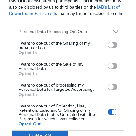
IAB’s list of downstream participants. This information may
sostenibles, i altres falses solucions de
green
also be disclosed by us to third parties on the
IAB’s List of
Downstream Participants
that may further disclose it to other
washing
o ecoblanqueig, pràctiques d’ètica
third parties.
dubtosa que només busquen l’augment de
vendes, tractant de fer creure al consumidor que
Personal Data Processing Opt Outs
es tracta de productes menys tòxics o
I want to opt-out of the Sharing of my
contaminants, quan no sempre és el cas. A més
personal data.
Opted In
d’aquest esperit crític, el perfil transversal de la
professió d’ambientòleg garanteix afrontar un
I want to opt-out of the Sale of my
Personal Data.
repte tan polifacètic de forma integral.
Opted In
Demostració d’aquesta capacitat de gestió són
I want to opt-out of processing my
ambientòlegs que actualment es troben exercint
Personal Data for Targeted Advertising.
Opted In
càrrecs de lideratge com el
Samuel Reyes
,
director de l’Agència Catalana de l’Aigua,
Marta
I want to opt-out of Collection, Use,
Retention, Sale, and/or Sharing of my
Morera
, directora de l’Institut Català d'Energia o
Personal Data that Is Unrelated with the
Purposes for which it was collected.
Mireia Boya
, directora general de Qualitat
Opted Out
Ambiental i Canvi Climàtic de la Generalitat de
CONFIRM