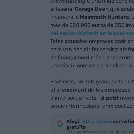
crowdfunding
d'una mida conside
artesanal
Garage Beer
, que acab
inversors, o
Mammoth
Hunters
,
més de 320.000 euros de 255 inv
del sector
biotech
en la qual va
Totes aquestes empreses podrien 
però van decidir fer servir plataf
de finançament més transparent, col
una via de contacte amb els seus 
En efecte, un dels grans èxits de l
el creixement de les empreses
-
d'inversors privats-
al petit inve
sense intermediaris i amb cost zero
Afegir
VIA Empresa
com a fo
gratuïta
Estigues informat amb les últimes not