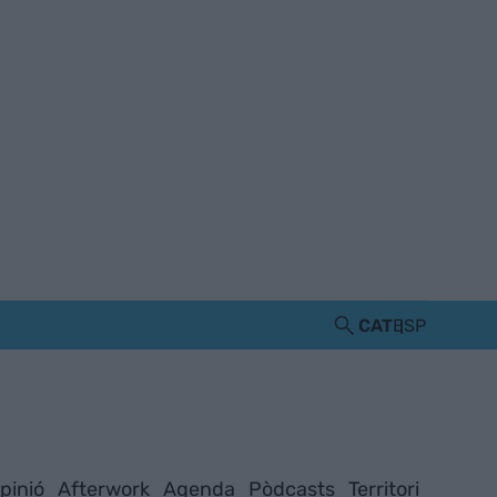
CAT
ESP
pinió
Afterwork
Agenda
Pòdcasts
Territori