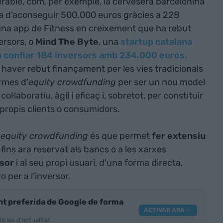
rable, com, per exemple, la cervesera barcelonina
a d'aconseguir 500.000 euros gràcies a 228
 una app de Fitness en creixement que ha rebut
ersors, o
Mind The Byte
, una
startup catalana
n confiar 184 inversors amb 234.000 euros.
haver rebut finançament per les vies tradicionals
ormes d'
equity crowdfunding
per ser un nou model
·laboratiu, àgil i eficaç i, sobretot, per constituir
propis clients o consumidors.
'
equity crowdfunding
és que permet
fer extensiu
fins ara reservat als bancs o a les xarxes
rsor
i al seu propi usuari, d'una forma directa,
 per a l'inversor.
nt preferida de Google de forma
ACTIVAR ARA
ícies d'actualitat