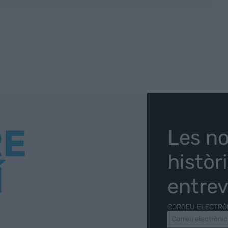
RE
Les no
històr
Í
entrev
CORREU ELECTRÒ