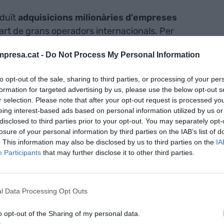
duït
adquisicions milionàries d'empreses
art de grans operadors internacionals. Per
Vente Privé
per 500 milions d'euros, o l'adquisició
presa.cat -
Do Not Process My Personal Information
Ticketbis
per 165 milions d'euros. Aquestes
nys importantíssims pels fundadors de les
to opt-out of the sale, sharing to third parties, or processing of your per
n
benefici pels inversors
, els anomenats
Business
formation for targeted advertising by us, please use the below opt-out s
stes empreses quan els seus equips no superaven
r selection. Please note that after your opt-out request is processed y
eing interest-based ads based on personal information utilized by us or
disclosed to third parties prior to your opt-out. You may separately opt-
losure of your personal information by third parties on the IAB’s list of
principalment- a l'aparició de
plataformes
. This information may also be disclosed by us to third parties on the
IA
ntacte empreses joves amb inversors
de tot
Participants
that may further disclose it to other third parties.
una revolució integral. Aquests nous actors són les
y crowdfunding
o
crowdfunding
d'inversió.
l Data Processing Opt Outs
 les plataformes d'
equity crowdfunding
posen a
o opt-out of the Sharing of my personal data.
 crowd)
l'oportunitat de
convertir-se en soci