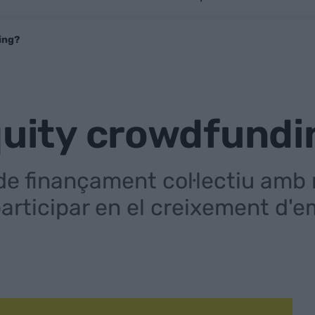
ing?
quity crowdfund
 de finançament col·lectiu a
participar en el creixement d'