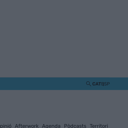
CAT
ESP
pinió
Afterwork
Agenda
Pòdcasts
Territori