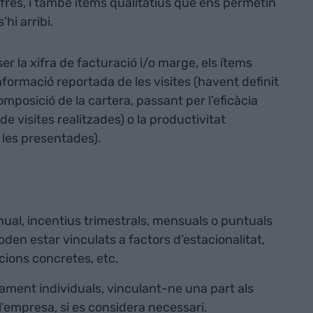
fres, i també ítems qualitatius que ens permetin
hi arribi.
ser la xifra de facturació i/o marge, els ítems
nformació reportada de les visites (havent definit
mposició de la cartera, passant per l’eficàcia
de visites realitzades) o la productivitat
 les presentades).
anual, incentius trimestrals, mensuals o puntuals
oden estar vinculats a factors d’estacionalitat,
cions concretes, etc.
ament individuals, vinculant-ne una part als
 l’empresa, si es considera necessari.