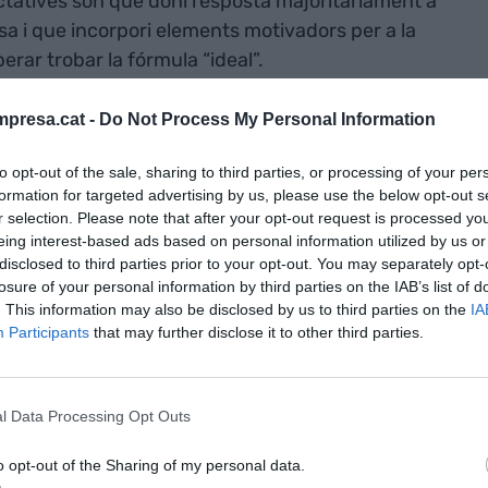
tatives són que doni resposta majoritàriament a
sa i que incorpori elements motivadors per a la
erar trobar la fórmula “ideal”.
presa.cat -
Do Not Process My Personal Information
legint, compartiré amb vosaltres les meves
to opt-out of the sale, sharing to third parties, or processing of your per
formation for targeted advertising by us, please use the below opt-out s
rument al servei de l’empresa per motivar els
r selection. Please note that after your opt-out request is processed y
eing interest-based ads based on personal information utilized by us or
reguin de la seva zona de confort i que premiïn el
disclosed to third parties prior to your opt-out. You may separately opt-
n entenent com una part del sou gairebé
losure of your personal information by third parties on the IAB’s list of
. This information may also be disclosed by us to third parties on the
IA
Participants
that may further disclose it to other third parties.
e ha de ser variable. I això que sembla una
 Hi ha empreses que van dissenyar un sistema fa
ntatges de comissions sobre vendes -un error des
l Data Processing Opt Outs
xen aplicant a dia d’avui.
o opt-out of the Sharing of my personal data.