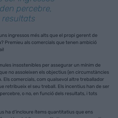
oden percebre,
 resultats
 uns ingressos més alts que el propi gerent de
ia? Premieu als comercials que tenen ambició
i!
rmules insostenibles per assegurar un mínim de
 que no assoleixen els objectius (en circumstàncies
 Els comercials, com qualsevol altre treballador
 retribueix el seu treball. Els incentius han de ser
ercebre, o no, en funció dels resultats, i tots
ius ha d’incloure ítems quantitatius que ens