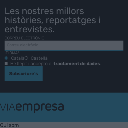
Les nostres millors
històries, reportatges i
entrevistes.
CORREU ELECTRÒNIC
IDIOMA*
Català
Castellà
He llegit i accepto el
tractament de dades
.
Subscriure's
VIA
Empresa
Qui som