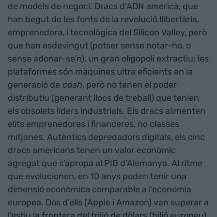
de models de negoci. Dracs d’ADN americà, que
han begut de les fonts de la revolució llibertària,
emprenedora, i tecnològica del Silicon Valley, però
que han esdevingut (potser sense notar-ho, o
sense adonar-se’n), un gran oligopoli extractiu: les
plataformes són màquines ultra eficients en la
generació de
cash
, però no tenen el poder
distributiu (generant llocs de treball) que tenien
els obsolets líders industrials. Els dracs alimenten
elits emprenedores i financeres, no classes
mitjanes. Autèntics depredadors digitals, els cinc
dracs americans tenen un valor econòmic
agregat que s’apropa al PIB d’Alemanya. Al ritme
que evolucionen, en 10 anys poden tenir una
dimensió econòmica comparable a l’economia
europea. Dos d’ells (Apple i Amazon) van superar a
l’estiu la frontera del trilió de dòlars (bilió europeu)