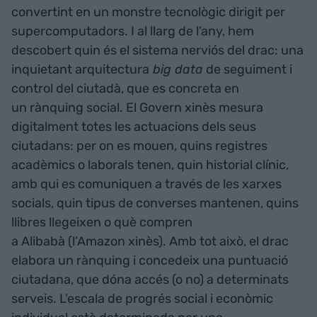
convertint en un monstre tecnològic dirigit per
supercomputadors. I al llarg de l’any, hem
descobert quin és el sistema nerviós del drac: una
inquietant arquitectura
big data
de seguiment i
control del ciutadà, que es concreta en
un rànquing social. El Govern xinès mesura
digitalment totes les actuacions dels seus
ciutadans: per on es mouen, quins registres
acadèmics o laborals tenen, quin historial clínic,
amb qui es comuniquen a través de les xarxes
socials, quin tipus de converses mantenen, quins
llibres llegeixen o què compren
a Alibabà (l’Amazon xinès). Amb tot això, el drac
elabora un rànquing i concedeix una puntuació
ciutadana, que dóna accés (o no) a determinats
serveis. L’escala de progrés social i econòmic