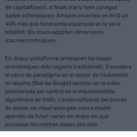
de capitalització. A finals d’any hem conegut
dades esfereïdores: Amazon inverteix en R+D un
40% més que l’economia espanyola en la seva
totalitat. Els dracs adopten dimensions
macroeconòmiques.
Els dracs-plataforma amenacen les bases
econòmiques dels negocis tradicionals. S’accelera
el canvi de paradigma en el sector de l’automòbil,
on Waymo (filial de Google) sembla ser la millor
posicionada pel control de la imprescindible
algorítmica de tràfic. L’externalització del procés
de dades via
cloud
emergeix com a model
operatiu de futur: seran els dracs els que
processin les nostres dades des dels
seus
headquarters
tecnològics, i ens