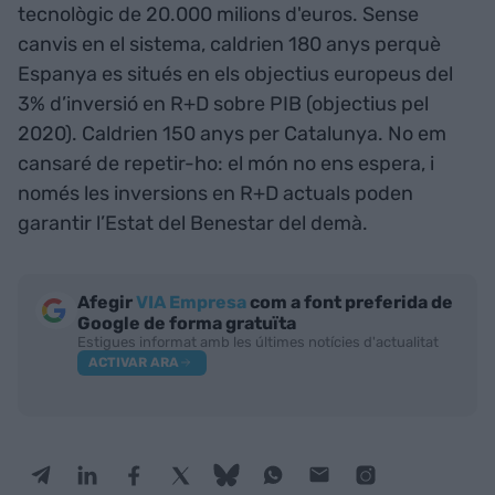
tecnològic de 20.000 milions d'euros. Sense
canvis en el sistema, caldrien 180 anys perquè
Espanya es situés en els objectius europeus del
3% d’inversió en R+D sobre PIB (objectius pel
2020). Caldrien 150 anys per Catalunya. No em
cansaré de repetir-ho: el món no ens espera, i
només les inversions en R+D actuals poden
garantir l’Estat del Benestar del demà.
Afegir
VIA Empresa
com a font preferida de
Google de forma gratuïta
Estigues informat amb les últimes notícies d'actualitat
ACTIVAR ARA