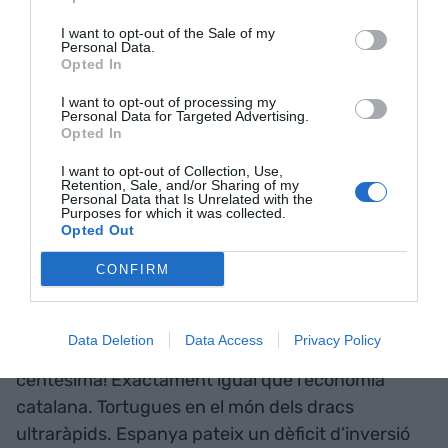
màquines. Rebrem trucades
I want to opt-out of the Sale of my
Personal Data.
de telemàrqueting fetes per
bots
indistingibles de
Opted In
persones? S’acabaran els representants
comercials, o anar al supermercat? Farem les
I want to opt-out of processing my
Personal Data for Targeted Advertising.
comandes a Alexa i les rebrem a casa en unes
Opted In
hores? Aquesta sembla ser la inquietant voluntat
I want to opt-out of Collection, Use,
dels dracs.
Retention, Sale, and/or Sharing of my
Personal Data that Is Unrelated with the
Purposes for which it was collected.
Opted Out
I en acabar l’any, ens portem la decepció a la
qual estem acostumats per aquestes dates:
CONFIRM
apareixen les noves estadístiques estatals d’R+D.
L’economia espanyola ha incrementat en el darrer
Data Deletion
Data Access
Privacy Policy
any una centèsima la seva inversió en R+D. Una
centèsima! Exactament igual que l’economia
catalana. Tortugues en el món dels dracs
ultraràpids. Espanya pateix un dèficit d’inversió