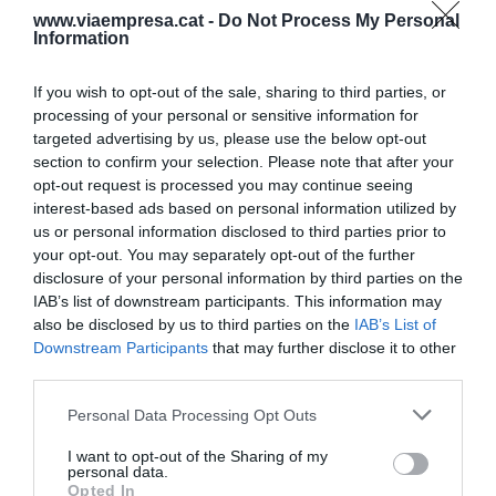
diagnostiquin les millors estratègies i
www.viaempresa.cat -
Do Not Process My Personal
Information
desplegaments operatius. Les dades seran
proveïdes per nosaltres. Els algoritmes, per ells. I
If you wish to opt-out of the sale, sharing to third parties, or
una línia de negoci apareix com especialment
processing of your personal or sensitive information for
disruptiva: la venda a través d’interfases de veu.
targeted advertising by us, please use the below opt-out
El màrqueting serà conversacional. Google ho va
section to confirm your selection. Please note that after your
opt-out request is processed you may continue seeing
demostrar en la seva espectacular convenció de
interest-based ads based on personal information utilized by
primavera, on es va demanar a un algoritme la
us or personal information disclosed to third parties prior to
reserva d’hora per anar a la perruqueria, i aquest
your opt-out. You may separately opt-out of the further
disclosure of your personal information by third parties on the
va ser capaç de portar una conversa indistingible
IAB’s list of downstream participants. This information may
d’una conversa humana. Es va superar en directe
also be disclosed by us to third parties on the
IAB’s List of
l’anomenat “test de Türing”: una màquina parlava
Downstream Participants
that may further disclose it to other
amb un humà, i aquest no s’adonava que era una
third parties.
màquina! I ara veiem que
Amazon Alexa no era
Personal Data Processing Opt Outs
només un exòtic altaveu intel·ligent
per obrir i
I want to opt-out of the Sharing of my
tancar llums a casa, sinó l’embrió d’una revolució
personal data.
en els canals comercials i d’interacció amb les
Opted In