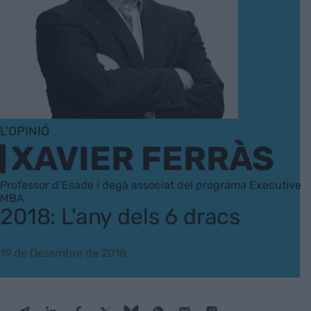
L'OPINIÓ
XAVIER FERRÀS
Professor d’Esade i degà associat del programa Executive
MBA
2018: L'any dels 6 dracs
19 de Desembre de 2018