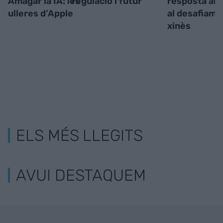
Amagar la IA: les
regulació i futur
resposta am
ulleres d’Apple
al desafiame
xinès
ELS MÉS LLEGITS
AVUI DESTAQUEM