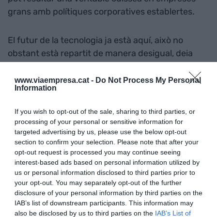
grans amb polítiques corporatives establertes.
El futur de la tecnologia ja està aquí, això no
obstant està repartit de manera desigual, deia
William Gibson. Un clar exemple és l'ús d'aquestes
eines en la programació. L'adopció de copilots de
www.viaempresa.cat -
Do Not Process My Personal
Information
programació, com el ChatGPT, ha estat fulgurant.
Així i tot, quin és el seu impacte real?
If you wish to opt-out of the sale, sharing to third parties, or
processing of your personal or sensitive information for
targeted advertising by us, please use the below opt-out
Segons l'últim estudi de McKinsey, aquests
section to confirm your selection. Please note that after your
ajudants poden augmentar la productivitat fins a
opt-out request is processed you may continue seeing
un 50% en tasques senzilles, però aquesta xifra es
interest-based ads based on personal information utilized by
desploma a un 10% en tasques més complexes. Si
us or personal information disclosed to third parties prior to
your opt-out. You may separately opt-out of the further
fas servir aquestes eines per coedició, observaràs
disclosure of your personal information by third parties on the
resultats similars. Si el text està ben escrit la
IAB’s list of downstream participants. This information may
millora és escassa, només quan escrius en una
also be disclosed by us to third parties on the
IAB’s List of