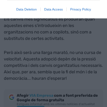
termes econòmics.
Data Deletion
Data Access
Privacy Policy
Els canvis més significatius es produiran quan
aquestes eines s'introdueixin en les
organitzacions no com a copilots, sinó com a
substituts de certes activitats.
Però això serà una llarga marató, no una cursa de
velocitat. Aquesta adopció depèn de la pressió
competitiva i dels canvis organitzatius necessaris.
Així que, per ara, sembla que la fi del món i de la
democràcia... hauran d’esperar!
Afegir
VIA Empresa
com a font preferida de
Google de forma gratuïta
Estigues informat amb les últimes notícies d'actualitat