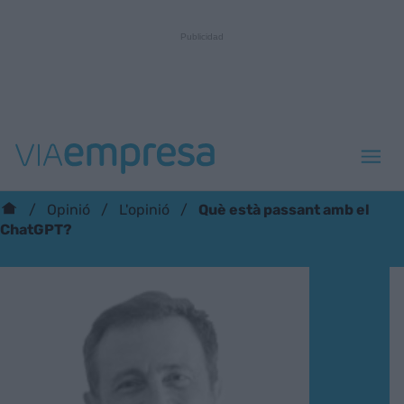
Què està passant amb el
Opinió
L'opinió
ChatGPT?