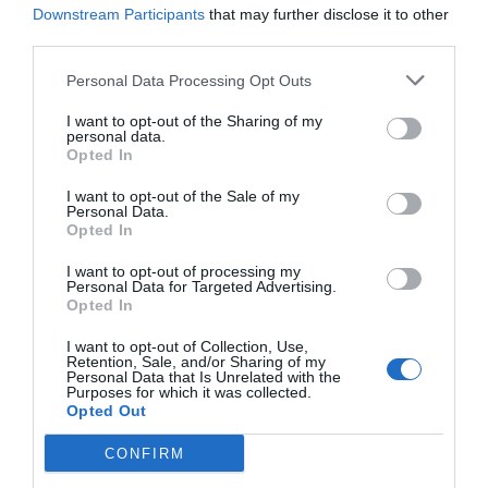
Downstream Participants
that may further disclose it to other
llengua o un estil que no domines i no està massa
third parties.
ben redactat, s’hi troba una gran millora.
Personal Data Processing Opt Outs
El futur de la tecnologia ja
I want to opt-out of the Sharing of my
personal data.
està aquí, això no
Opted In
obstant està repartit de
I want to opt-out of the Sale of my
Personal Data.
Opted In
manera desigual
I want to opt-out of processing my
Personal Data for Targeted Advertising.
Aquest ús personal i professional, sembla doncs
Opted In
que vindrà dominat pels copilots, que ajudaran
I want to opt-out of Collection, Use,
entre molt i poc i faran pujar el nivell de les
Retention, Sale, and/or Sharing of my
Personal Data that Is Unrelated with the
nostres creacions, però no afectaran massa al
Purposes for which it was collected.
Opted Out
nombre de creacions que podrem fer. Tot serà
una mica millor, però no en tindrem massa més, és
CONFIRM
a dir no, s’incrementarà massa la productivitat en