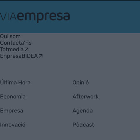
VIA
Empresa
Qui som
Contacta'ns
Totmedia
EnpresaBIDEA
Última Hora
Opinió
Economia
Afterwork
Empresa
Agenda
Innovació
Pòdcast