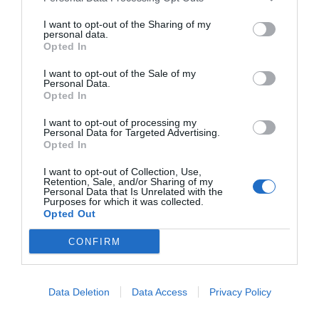
com el Catsalut britànic (NHS) tampoc no estaven
I want to opt-out of the Sharing of my
preparades i que en general la seguretat fins i tot
personal data.
Opted In
de grans corporacions que es dediquen al negoci
TIC deixen molt a desitjar. Us podria explicar la
I want to opt-out of the Sale of my
Personal Data.
meva experiència en grans organitzacions
Opted In
multinacionals però no em creuríeu.
I want to opt-out of processing my
Personal Data for Targeted Advertising.
Opted In
6. Que un gran poder comporta una gran
responsabilitat. És responsabilitat d'empreses,
I want to opt-out of Collection, Use,
Retention, Sale, and/or Sharing of my
organitzacions, governs i individus tenir còpies de
Personal Data that Is Unrelated with the
Purposes for which it was collected.
les dades, tenir els sistemes operatius
Opted Out
actualitzats, evitar fer clic a enllaços poc clars i no
CONFIRM
cedir a xantatges.
7. Que els actes en l'espai digital tenen un impacte
Data Deletion
Data Access
Privacy Policy
directe en l'espai físic i poden tenir conseqüències