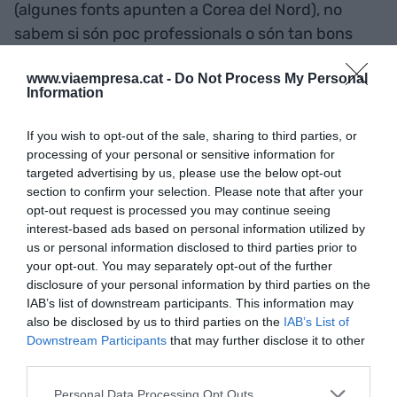
(algunes fonts apunten a Corea del Nord), no
sabem si són poc professionals o són tan bons
que s'hi fan passar i no sabem l'abast real de l'atac
www.viaempresa.cat -
Do Not Process My Personal
ja que moltes empreses i organitzacions no ho fan
Information
públic per por a l'escarni públic conegut també
com a pena de Twitter.
If you wish to opt-out of the sale, sharing to third parties, or
processing of your personal or sensitive information for
targeted advertising by us, please use the below opt-out
4. Que empreses com Telefónica (Telefónica!)
section to confirm your selection. Please note that after your
tenen ordinadors amb versions antigues de
opt-out request is processed you may continue seeing
Windows que ningú s'havia preocupat
interest-based ads based on personal information utilized by
d'actualitzar quan tothom sabia que les
us or personal information disclosed to third parties prior to
your opt-out. You may separately opt-out of the further
vulnerabilitats eren públiques i que un atac
disclosure of your personal information by third parties on the
només era qüestió de temps. La seva negligència
IAB’s list of downstream participants. This information may
va posar en perill altres empreses clientes seves
also be disclosed by us to third parties on the
IAB’s List of
Downstream Participants
that may further disclose it to other
encomanant-los el programari maliciós.
third parties.
5. Que altres grans empreses i organitzacions
Personal Data Processing Opt Outs