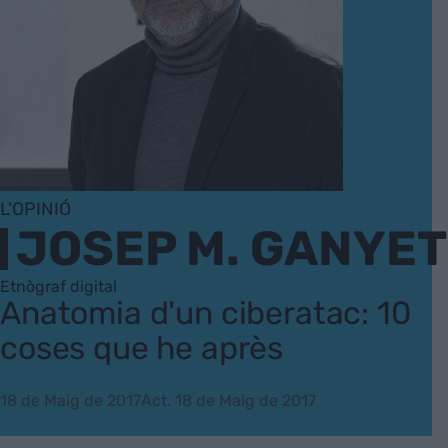
L'OPINIÓ
JOSEP M. GANYET
Etnògraf digital
Anatomia d'un ciberatac: 10
coses que he après
18 de Maig de 2017
Act. 18 de Maig de 2017