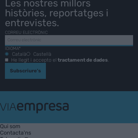
Les nostres millors
històries, reportatges i
entrevistes.
CORREU ELECTRÒNIC
IDIOMA*
Català
Castellà
He llegit i accepto el
tractament de dades
.
Subscriure's
VIA
Empresa
Qui som
Contacta'ns