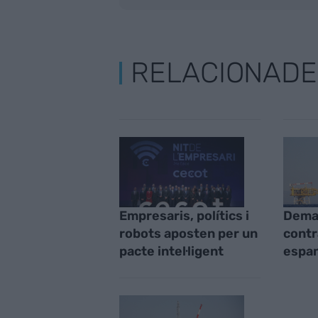
RELACIONADE
Empresaris, polítics i
Dema
robots aposten per un
contr
pacte intel·ligent
espan