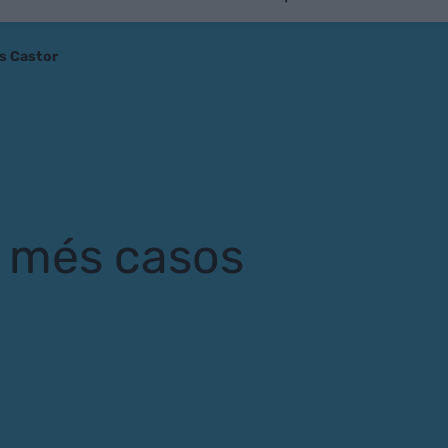
os Castor
r més casos