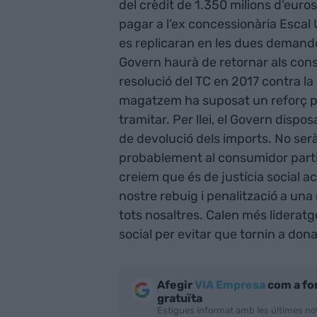
del crèdit de 1.350 milions d'euros
pagar a l’ex concessionària Esca
es replicaran en les dues demand
Govern haurà de retornar als cons
resolució del TC en 2017 contra l
magatzem ha suposat un reforç p
tramitar. Per llei, el Govern dispo
de devolució dels imports. No serà 
probablement al consumidor particu
creiem que és de justícia social ac
nostre rebuig i penalització a una
tots nosaltres. Calen més lideratg
social per evitar que tornin a don
Afegir
VIA Empresa
com a fo
gratuïta
Estigues informat amb les últimes not