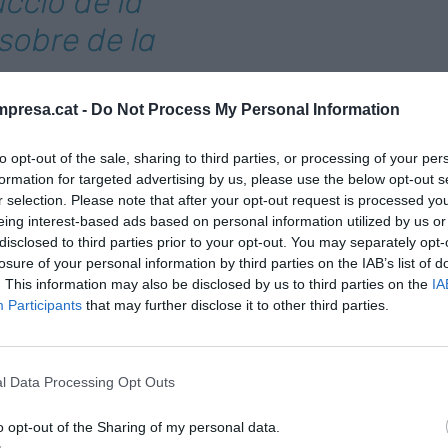
ucció de la
 sobre de la
presa.cat -
Do Not Process My Personal Information
l consum del gas a tot l’estat espanyol i
to opt-out of the sale, sharing to third parties, or processing of your per
essos productius afecta directament la seva
formation for targeted advertising by us, please use the below opt-out s
nvi cap millora en el servei de subministrament de
r selection. Please note that after your opt-out request is processed y
ndustrial
de l’INE, el gas constitueix el 28% del
eing interest-based ads based on personal information utilized by us or
disclosed to third parties prior to your opt-out. You may separately opt-
 extractiva i manufacturera espanyola, destacant
losure of your personal information by third parties on the IAB’s list of
 de gas arriba al 43% del total de consum
. This information may also be disclosed by us to third parties on the
IA
 d’indústria. Hi ha sectors en els quals el pes de la
Participants
that may further disclose it to other third parties.
 continuar l’activitat i la resolució de Castor és
rs dels Governs sobre la necessitat de
ia garanteix l’estabilitat laboral i l’ocupació en els
l Data Processing Opt Outs
c no només per la generació d’ocupació directa, sinó
o opt-out of the Sharing of my personal data.
r i de serveis que genera al seu entorn, i cal