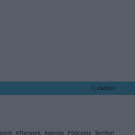
CAT
ESP
pinió
Afterwork
Agenda
Pòdcasts
Territori