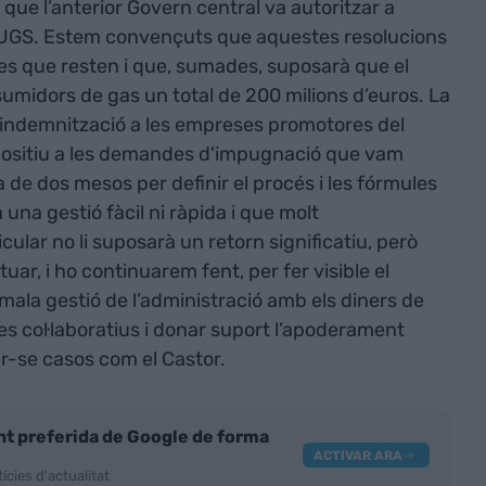
 que l’anterior Govern central va autoritzar a
l UGS. Estem convençuts que aquestes resolucions
es que resten i que, sumades, suposarà que el
umidors de gas un total de 200 milions d’euros. La
a indemnització a les empreses promotores del
ositiu a les demandes d'impugnació que vam
sa de dos mesos per definir el procés i les fórmules
una gestió fàcil ni ràpida i que molt
lar no li suposarà un retorn significatiu, però
tuar, i ho continuarem fent, per fer visible el
 mala gestió de l’administració amb els diners de
es col·laboratius i donar suport l’apoderament
ar-se casos com el Castor.
nt preferida de Google de forma
ACTIVAR ARA
ícies d'actualitat