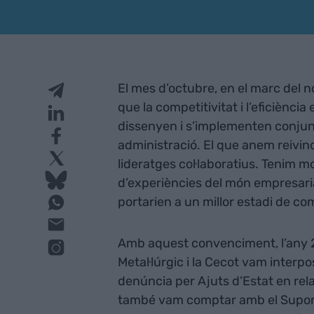
El mes d’octubre, en el marc del 
que la competitivitat i l’eficiènci
dissenyen i s’implementen conjun
administració. El que anem reivi
lideratges col·laboratius. Tenim m
d’experiències del món empresaria
portarien a un millor estadi de com
Amb aquest convenciment, l’any 20
Metal·lúrgic i la Cecot vam interp
denúncia per Ajuts d’Estat en relac
també vam comptar amb el Suport