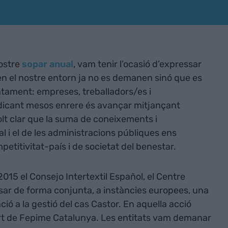
nostre
sopar anual
, vam tenir l’ocasió d’expressar
a en el nostre entorn ja no es demanen sinó que es
tament: empreses, treballadors/es i
ndicant mesos enrere és avançar mitjançant
olt clar que la suma de coneixements i
l i el de les administracions públiques ens
petitivitat-país i de societat del benestar.
15 el Consejo Intertextil Español, el Centre
osar de forma conjunta, a instàncies europees, una
ió a la gestió del cas Castor. En aquella acció
 de Fepime Catalunya. Les entitats vam demanar