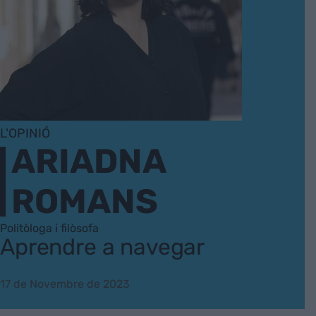
L'OPINIÓ
ARIADNA
ROMANS
Politòloga i filòsofa
Aprendre a navegar
17 de Novembre de 2023