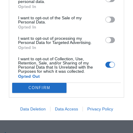
navegar, i també una oportunitat fantàstica per
personal data.
Opted In
recloure’ns en un món de constants exposicions i
trobades des d’on enfortir les arrels i alimentar la
I want to opt-out of the Sale of my
Personal Data.
ment mentre ens preparem per a la següent
Opted In
primavera... o estiu anticipat.
I want to opt-out of processing my
Personal Data for Targeted Advertising.
Opted In
Afegir
VIA Empresa
com a font preferida de
I want to opt-out of Collection, Use,
Google de forma gratuïta
Retention, Sale, and/or Sharing of my
Estigues informat amb les últimes notícies d'actualitat
Personal Data that Is Unrelated with the
ACTIVAR ARA
Purposes for which it was collected.
Opted Out
CONFIRM
Data Deletion
Data Access
Privacy Policy