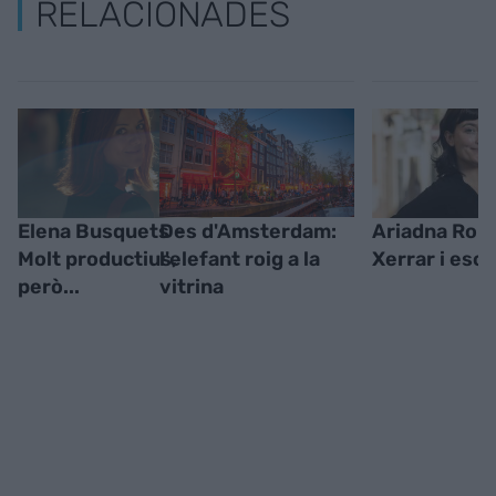
RELACIONADES
Elena Busquets -
Des d'Amsterdam:
Ariadna Rom
Molt productius,
l'elefant roig a la
Xerrar i escr
però...
vitrina