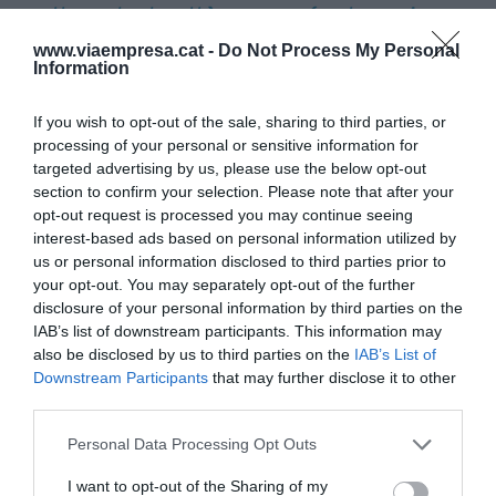
relleu tot allò que és bonic
www.viaempresa.cat -
Do Not Process My Personal
Information
Tinc la sort de poder treballar en projectes que
m’apassionen, i també la sort de poder reduir i
If you wish to opt-out of the sale, sharing to third parties, or
augmentar segons pugui assumir en aquell
processing of your personal or sensitive information for
moment vital. Per què no, també tinc la gran
targeted advertising by us, please use the below opt-out
section to confirm your selection. Please note that after your
fortuna d’una generació conscient que el nom no
opt-out request is processed you may continue seeing
fa la cosa, i per molt que em presenti al món com a
interest-based ads based on personal information utilized by
politòloga, filòsofa, màster en desenvolupament
us or personal information disclosed to third parties prior to
your opt-out. You may separately opt-out of the further
internacional, consultora, formadora, escriptora o
disclosure of your personal information by third parties on the
el que sigui necessari en cada moment
IAB’s list of downstream participants. This information may
determinat, també sé que soc totes o cada una
also be disclosed by us to third parties on the
IAB’s List of
d’elles o cap segons la conveniència, i que no
Downstream Participants
that may further disclose it to other
third parties.
necessito cap de les etiquetes per seure al llit a la
nit a mirar una sèrie o llegir un llibre. L’hivern en
Personal Data Processing Opt Outs
un país fred és una gran època per aprendre a
I want to opt-out of the Sharing of my