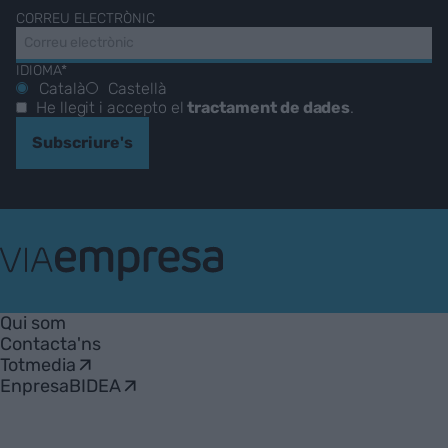
CORREU ELECTRÒNIC
IDIOMA*
Català
Castellà
He llegit i accepto el
tractament de dades
.
Subscriure's
VIA
Empresa
Qui som
Contacta'ns
Totmedia
EnpresaBIDEA