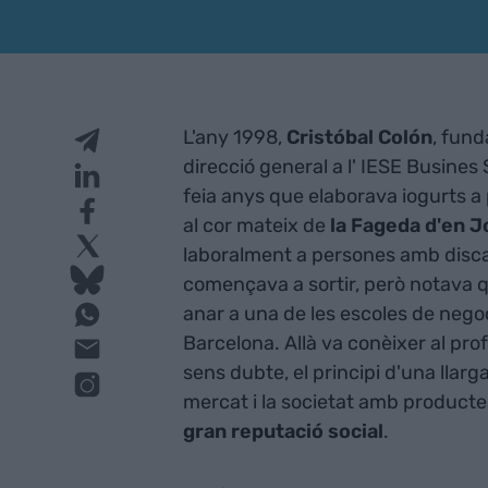
L'any 1998,
Cristóbal Colón
, fun
direcció general a l' IESE Busines S
feia anys que elaborava iogurts a p
al cor mateix de
la Fageda d'en 
laboralment a persones amb discapa
començava a sortir, però notava 
anar a una de les escoles de nego
Barcelona. Allà va conèixer al pro
sens dubte, el principi d'una llarg
mercat i la societat amb product
gran reputació social
.