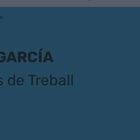
ll
 GARCÍA
 de Treball