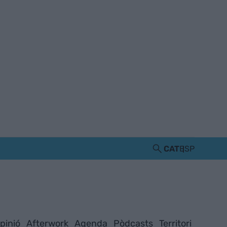
CAT
ESP
pinió
Afterwork
Agenda
Pòdcasts
Territori