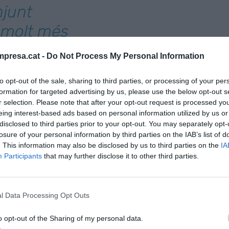
njunt
 molt més
presa.cat -
Do Not Process My Personal Information
to opt-out of the sale, sharing to third parties, or processing of your per
lor d'estiu, forma part d'un conjunt d'empreses
formation for targeted advertising by us, please use the below opt-out s
dels Centres Especials de Treball sense afany de
r selection. Please note that after your opt-out request is processed y
jurídica de fundacions, cooperatives o associacions
eing interest-based ads based on personal information utilized by us or
at donant feina a persones amb discapacitat amb
disclosed to third parties prior to your opt-out. You may separately opt-
losure of your personal information by third parties on the IAB’s list of
t discapacitat intel·lectual i malaltia mental. Ser
. This information may also be disclosed by us to third parties on the
IA
ta és la qüestió, les dues cares de la mateixa
Participants
that may further disclose it to other third parties.
dinari . Si tirar endavant una empresa "normal"
ineu fer-ho en una empresa que a més té com a
ina a persones vulnerables. Això no
l Data Processing Opt Outs
 mantenir ocupació de forma sostinguda, l'empresa
o opt-out of the Sharing of my personal data.
ltats econòmics positius.