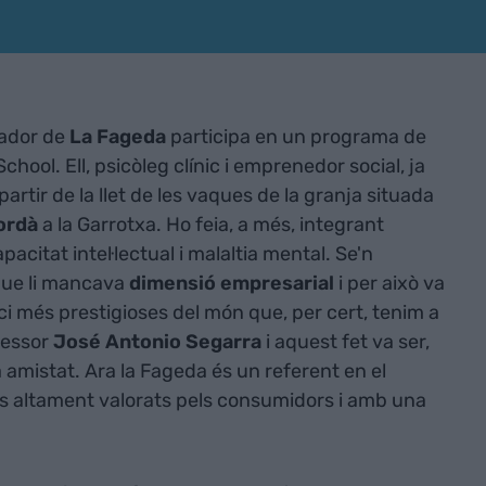
dador de
La Fageda
participa en un programa de
chool. Ell, psicòleg clínic i emprenedor social, ja
artir de la llet de les vaques de la granja situada
Jordà
a la Garrotxa. Ho feia, a més, integrant
citat intel·lectual i malaltia mental. Se'n
que li mancava
dimensió empresarial
i per això va
ci més prestigioses del món que, per cert, tenim a
fessor
José Antonio Segarra
i aquest fet va ser,
a amistat. Ara la Fageda és un referent en el
es altament valorats pels consumidors i amb una