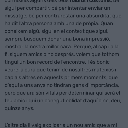
confesses alguns dels teus
hàbits
i
costums
, bé
sigui per compartir, bé per intentar enviar un
missatge, bé per contrarestar una absurditat que
ha dit l’altra persona amb una de pròpia. Quan
coneixem algú, sigui en el context que sigui,
sempre busquem donar una bona impressió,
mostrar la nostra millor cara. Perquè, al cap i a la
fi, siguem amics o no després, volem que tothom
tingui un bon record de l’encontre. I és bonic
veure la cura que tenim de nosaltres mateixos i
cap als altres en aquests primers moments, que
d'aquí a uns anys no tindran gens d'importància,
però que ara són vitals per determinar qui serà el
teu amic i qui un conegut oblidat d’aquí cinc, deu,
quinze anys.
L’altre dia li vaig explicar a un nou amic que a mi