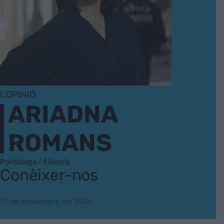
L'OPINIÓ
ARIADNA
ROMANS
Politòloga i filòsofa
Conèixer-nos
17 de Novembre de 2024