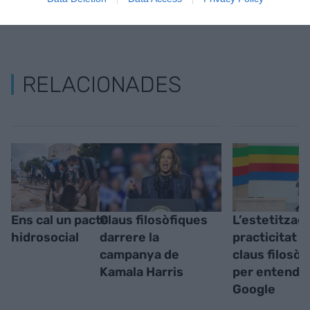
RELACIONADES
Ens cal un pacte
Claus filosòfiques
L’estetitzaci
hidrosocial
darrere la
practicitat i 
campanya de
claus filosòf
Kamala Harris
per entendr
Google