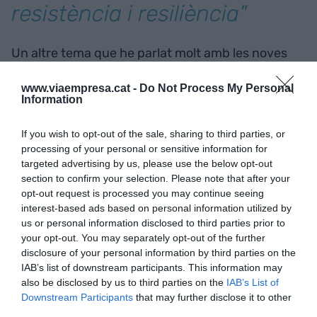
resistència i resiliència"
Un altre tema que he parlat molt amb les noves
persones que he conegut, tant del meu
www.viaempresa.cat -
Do Not Process My Personal
departament com d’altres ambients acadèmics,
Information
és com tenir cura de nosaltres mateixes en un
sector que no només és molt qüestionat per
If you wish to opt-out of the sale, sharing to third parties, or
l’opinió pública, com és la recerca als Països
processing of your personal or sensitive information for
targeted advertising by us, please use the below opt-out
Baixos. Per a unes, el ioga; per a d’altres, les
section to confirm your selection. Please note that after your
excursions a la natura els caps de setmana; per a
opt-out request is processed you may continue seeing
alguns, treballar menys hores, i per a d’altres,
interest-based ads based on personal information utilized by
renunciar a les grans ambicions acadèmiques. És
us or personal information disclosed to third parties prior to
your opt-out. You may separately opt-out of the further
bonic i inspirador, malgrat que odiï aquesta última
disclosure of your personal information by third parties on the
paraula, veure la manera com els altres es
IAB’s list of downstream participants. This information may
protegeixen de la tempesta. És important deixar
also be disclosed by us to third parties on the
IAB’s List of
Downstream Participants
that may further disclose it to other
de pensar en el temps de qualitat com el temps
third parties.