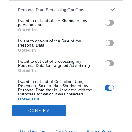
productiu i començar a veure de quina manera
podem conèixer-nos en profunditat, aprendre
Personal Data Processing Opt Outs
dels coneixements dels altres i descobrir com fer
I want to opt-out of the Sharing of my
que la nostra vida, tal com és ara, sigui millor.
personal data.
Opted In
Dedicar temps a entendre profundament el que
ens envolta i fer petits gestos regeneratius ens
I want to opt-out of the Sale of my
Personal Data.
pot ajudar a trobar noves maneres de viure més
Opted In
significatives en aquest món confús, sorollós i
I want to opt-out of processing my
cada cop més estrident.
Personal Data for Targeted Advertising.
Opted In
I want to opt-out of Collection, Use,
Afegir
VIA Empresa
com a font preferida de
Retention, Sale, and/or Sharing of my
Personal Data that Is Unrelated with the
Google de forma gratuïta
Purposes for which it was collected.
Estigues informat amb les últimes notícies d'actualitat
Opted Out
ACTIVAR ARA
CONFIRM
Data Deletion
Data Access
Privacy Policy