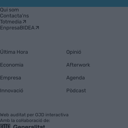
VIA
Empresa
Qui som
Contacta'ns
Totmedia
EnpresaBIDEA
Última Hora
Opinió
Economia
Afterwork
Empresa
Agenda
Innovació
Pòdcast
Web auditat per OJD interactiva
Amb la col·laboració de: