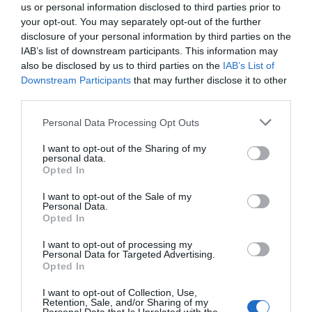
us or personal information disclosed to third parties prior to
fet, el preu dels tiquets del sopar dels guardons
your opt-out. You may separately opt-out of the further
anava destinat a fer possible la continuació
disclosure of your personal information by third parties on the
d'aquest programa, perquè l'esperit emprenedor
IAB’s list of downstream participants. This information may
no es perdi, sani del fracàs, i s'atreveixi de nou.
also be disclosed by us to third parties on the
IAB’s List of
Downstream Participants
that may further disclose it to other
third parties.
Afegir
VIA Empresa
com a font preferida de
Personal Data Processing Opt Outs
Google de forma gratuïta
Estigues informat amb les últimes notícies d'actualitat
I want to opt-out of the Sharing of my
ACTIVAR ARA
personal data.
Opted In
I want to opt-out of the Sale of my
Personal Data.
Opted In
I want to opt-out of processing my
Personal Data for Targeted Advertising.
Opted In
I want to opt-out of Collection, Use,
Retention, Sale, and/or Sharing of my