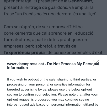
aprenentatge. El president de la
Generalitat
,
present a l'entrega de guardons, va emprar la
frase "un fracàs no és una derrota, és una lliçó".
Com se n'aprèn, de ser empresari? Hi ha
coneixements que cal aprendre en l'educació
formal; altres, a partir de les pràctiques en
empreses, però sobretot, a través de
l'
experiència pròpia
i de conèixer exemples d'èxit
i de fracàs. La nit dels Premis, amb els
vuit
www.viaempresa.cat -
Do Not Process My Personal
guardons
a les pimes que han sobresortit durant
Information
el 2012 per la seva competitivitat, la seva
estratègia innovadora
, o altres àmbits de
If you wish to opt-out of the sale, sharing to third parties, or
l'empresa, és un bon exemple. També ho són les
processing of your personal or sensitive information for
targeted advertising by us, please use the below opt-out
persones empresàries que han hagut de tancar la
section to confirm your selection. Please note that after your
seva empresa, i que estan essent ajudades pel
opt-out request is processed you may continue seeing
programa emppersona de la
Fundació PIMEC
. De
interest-based ads based on personal information utilized by