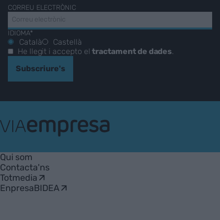
CORREU ELECTRÒNIC
IDIOMA*
Català
Castellà
He llegit i accepto el
tractament de dades
.
Subscriure's
VIA
Empresa
Qui som
Contacta'ns
Totmedia
EnpresaBIDEA