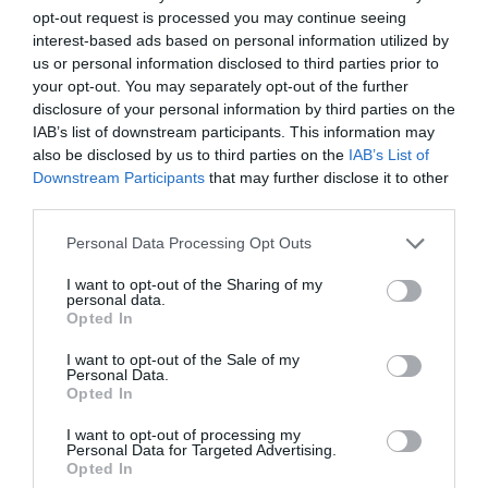
que allibera la persona humana de tasques que es
opt-out request is processed you may continue seeing
poden fer altrament, i augmenta la disponibilitat
interest-based ads based on personal information utilized by
us or personal information disclosed to third parties prior to
per activitats que busquin cobrir objectius
your opt-out. You may separately opt-out of the further
personals, o col·lectius.
disclosure of your personal information by third parties on the
IAB’s list of downstream participants. This information may
L'actual equació 'rendes del treball
also be disclosed by us to third parties on the
IAB’s List of
transferències – impostos' = 'renda disponible
Downstream Participants
that may further disclose it to other
serveis públics' queda desequilibrada. Caldrà
third parties.
segurament augmentar la part de transferències
Personal Data Processing Opt Outs
no lligades al treball ('renda garantida'?) i també la
I want to opt-out of the Sharing of my
part d'activitats personals no retribuïdes en
personal data.
benefici de la col·lectivitat ('serveis socials', 'treball
Opted In
col.laboratiu'?).
I want to opt-out of the Sale of my
Personal Data.
Opted In
Segurament una part de l'economia no
passarà per el mercat ni per el diner, sinó per la
I want to opt-out of processing my
Personal Data for Targeted Advertising.
col·laboració i la cooperació. També suposarà que
Opted In
l'augment dels nivells de benestar personal i