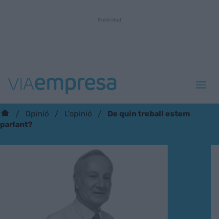
De quin treball estem
Opinió
L'opinió
parlant?