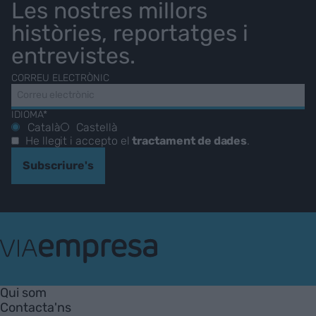
Les nostres millors
històries, reportatges i
entrevistes.
CORREU ELECTRÒNIC
IDIOMA*
Català
Castellà
He llegit i accepto el
tractament de dades
.
Subscriure's
VIA
Empresa
Qui som
Contacta'ns