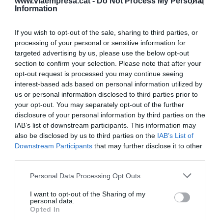
www.viaempresa.cat -
Do Not Process My Personal
la vida
dels usuaris del transport, vianants o
Information
d'altres conductors?
If you wish to opt-out of the sale, sharing to third parties, or
Afegir
VIA Empresa
com a font preferida de
processing of your personal or sensitive information for
Google de forma gratuïta
targeted advertising by us, please use the below opt-out
Estigues informat amb les últimes notícies d'actualitat
section to confirm your selection. Please note that after your
ACTIVAR ARA
opt-out request is processed you may continue seeing
interest-based ads based on personal information utilized by
us or personal information disclosed to third parties prior to
your opt-out. You may separately opt-out of the further
disclosure of your personal information by third parties on the
IAB’s list of downstream participants. This information may
also be disclosed by us to third parties on the
IAB’s List of
Downstream Participants
that may further disclose it to other
third parties.
Personal Data Processing Opt Outs
ELS MÉS LLEGITS
I want to opt-out of the Sharing of my
personal data.
Opted In