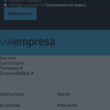
Català
Castellà
He llegit i accepto el
tractament de dades
.
Subscriure's
VIA
Empresa
Qui som
Contacta'ns
Totmedia
EnpresaBIDEA
Última Hora
Opinió
Economia
Afterwork