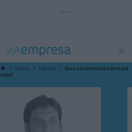
Dret a la intimitat o dret a la
Opinió
L'opinió
vida?