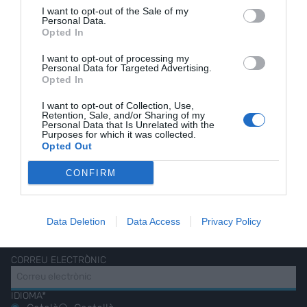
AVUI DESTAQUEM
I want to opt-out of the Sale of my
Personal Data.
Opted In
I want to opt-out of processing my
Personal Data for Targeted Advertising.
Opted In
EL NOSTRE
I want to opt-out of Collection, Use,
Retention, Sale, and/or Sharing of my
Personal Data that Is Unrelated with the
BUTLLETÍ
Purposes for which it was collected.
Opted Out
CONFIRM
Les nostres millors
històries, reportatges i
Data Deletion
Data Access
Privacy Policy
entrevistes.
CORREU ELECTRÒNIC
IDIOMA*