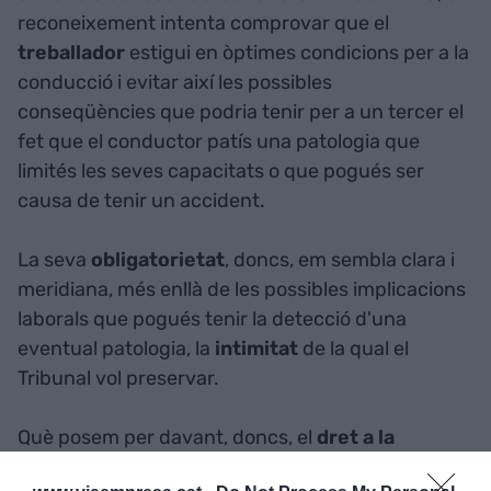
reconeixement intenta comprovar que el
treballador
estigui en òptimes condicions per a la
conducció i evitar així les possibles
conseqüències que podria tenir per a un tercer el
fet que el conductor patís una patologia que
limités les seves capacitats o que pogués ser
causa de tenir un accident.
La seva
obligatorietat
, doncs, em sembla clara i
meridiana, més enllà de les possibles implicacions
laborals que pogués tenir la detecció d'una
eventual patologia, la
intimitat
de la qual el
Tribunal vol preservar.
Què posem per davant, doncs, el
dret a la
intimitat
dels conductors d'autobusos o el
dret a