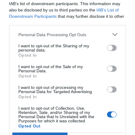
reducció de residus.
IAB’s list of downstream participants. This information may
also be disclosed by us to third parties on the
IAB’s List of
Downstream Participants
that may further disclose it to other
Tal com recordava en un
article anterior sobre el
third parties.
rol dels clústers catalans
en la descarbonització
Personal Data Processing Opt Outs
de l’economia, les aliances al llarg de la cadena de
valor tenen un paper fonamental per fer cada cop
I want to opt-out of the Sharing of my
personal data.
de l’economia circular menys model i més realitat.
Opted In
Juntament amb aquest, hi ha altres factors que
I want to opt-out of the Sale of my
poden actuar de facilitadors d’aquesta
Personal Data.
Opted In
transformació: un bon flux d’informació i de
dades entre els agents d’una cadena de valor,
I want to opt-out of processing my
Personal Data for Targeted Advertising.
l’accés a finançament, la legislació i les polítiques
Opted In
públiques, la disponibilitat de solucions
I want to opt-out of Collection, Use,
tecnològiques i infraestructures, i disposar de
Retention, Sale, and/or Sharing of my
Personal Data that Is Unrelated with the
talent format amb la perspectiva sobre
Purposes for which it was collected.
sostenibilitat i una cultura que la fomenti –en línia
Opted Out
amb els que esmenta el darrer informe sobre