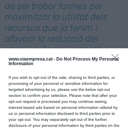
de ser trobar formes per
maximitzar la utilitat dels
recursos que ja tenim i
afavorir la reducció del
consum de recursos de
caràcter finit"
www.viaempresa.cat -
Do Not Process My Personal
Information
Si es fa bé, la transició cap a l’economia circular
If you wish to opt-out of the sale, sharing to third parties, or
pot generar impactes en múltiples àmbits crítics
processing of your personal or sensitive information for
targeted advertising by us, please use the below opt-out
per a la millora de la competitivitat i la gestió de
section to confirm your selection. Please note that after your
riscos: com la resiliència de les cadenes de
opt-out request is processed you may continue seeing
subministrament, la generació de noves fonts
interest-based ads based on personal information utilized by
us or personal information disclosed to third parties prior to
d’ingressos, l’optimització de costos i eficiència
your opt-out. You may separately opt-out of the further
dels materials, i la sostenibilitat ambiental i
disclosure of your personal information by third parties on the