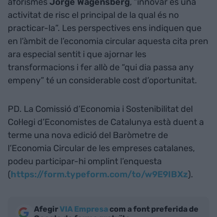
aforismes
Jorge Wagensberg
, “innovar és una
activitat de risc el principal de la qual és no
practicar-la”. Les perspectives ens indiquen que
en l’àmbit de l’economia circular aquesta cita pren
ara especial sentit i que ajornar les
transformacions i fer allò de “qui dia passa any
empeny” té un considerable cost d’oportunitat.
PD. La Comissió d’Economia i Sostenibilitat del
Col·legi d’Economistes de Catalunya està duent a
terme una nova edició del Baròmetre de
l’Economia Circular de les empreses catalanes,
podeu participar-hi omplint l’enquesta
(
https://form.typeform.com/to/w9E9IBXz
).
Afegir
VIA Empresa
com a font preferida de