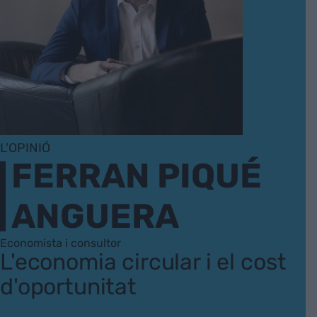
L'OPINIÓ
FERRAN PIQUÉ
ANGUERA
Economista i consultor
L'economia circular i el cost
d'oportunitat