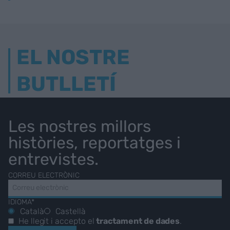
EL NOSTRE
BUTLLETÍ
Les nostres millors
històries, reportatges i
entrevistes.
CORREU ELECTRÒNIC
IDIOMA*
Català
Castellà
He llegit i accepto el
tractament de dades
.