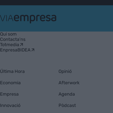
VIA
Empresa
Qui som
Contacta'ns
Totmedia
EnpresaBIDEA
Última Hora
Opinió
Economia
Afterwork
Empresa
Agenda
Innovació
Pòdcast