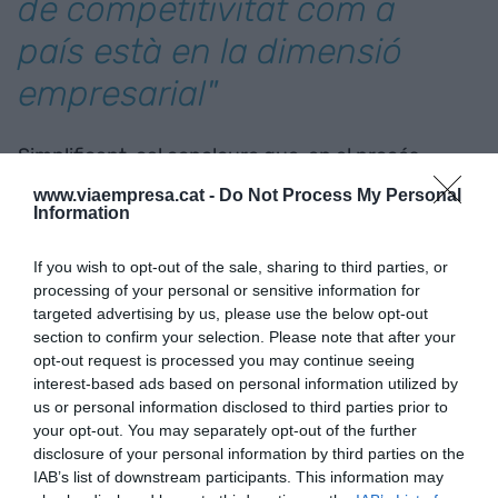
de competitivitat com a
país està en la dimensió
empresarial"
Simplificant, cal concloure que, en el procés
d’obertura comercial a Europa i també al món,
un
www.viaempresa.cat -
Do Not Process My Personal
Information
els nostres problemes de competitivitat
com a
país, tant aquí com al conjunt de l’Estat, està en la
If you wish to opt-out of the sale, sharing to third parties, or
dimensió empresarial
.
processing of your personal or sensitive information for
targeted advertising by us, please use the below opt-out
section to confirm your selection. Please note that after your
Recordo que en els anys 80 hi havia al ministeri
opt-out request is processed you may continue seeing
d’Indústria una direcció general específica per a
interest-based ads based on personal information utilized by
petites empreses. No sé què se’n ha fet... Cal una
us or personal information disclosed to third parties prior to
atenció especial envers elles, però adaptada els
your opt-out. You may separately opt-out of the further
disclosure of your personal information by third parties on the
nous temps.
Necessitem polítiques de
IAB’s list of downstream participants. This information may
protecció i ajut a les empreses
per tal que neixin