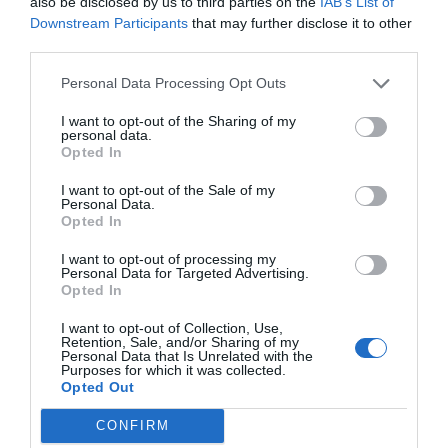
also be disclosed by us to third parties on the
IAB’s List of
i es desenvolupin, però també polítiques d’estímul
Downstream Participants
that may further disclose it to other
third parties.
a la posterior continuïtat del creixement per tal
d’adquirir, per desenvolupament endogen o per
Personal Data Processing Opt Outs
fusions, una dimensió superior que permeti una
I want to opt-out of the Sharing of my
competitivitat en mercats exteriors, i uns
personal data.
Opted In
sistemes de gestió professionalitzada d’acord
amb les necessitats de la nova dimensió. També
I want to opt-out of the Sale of my
Personal Data.
s’hauria de veure si cal revisar algunes
Opted In
mesures que poden significar incentius al no
I want to opt-out of processing my
creixement
, fent-ho evidentment de forma
Personal Data for Targeted Advertising.
selectiva per no perjudicar aquells sectors que,
Opted In
per la seva naturalesa i el seu àmbit d’actuació,
I want to opt-out of Collection, Use,
Retention, Sale, and/or Sharing of my
poden seguir estant integrats per empreses
Personal Data that Is Unrelated with the
petites.
Purposes for which it was collected.
Opted Out
CONFIRM
Afegir
VIA Empresa
com a font preferida de