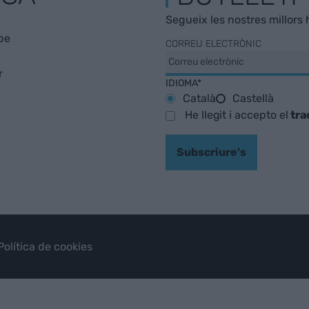
Segueix les nostres millors h
be
CORREU ELECTRÒNIC
r
IDIOMA*
Català
Castellà
He llegit i accepto el
tra
Subscriure's
Política de cookies