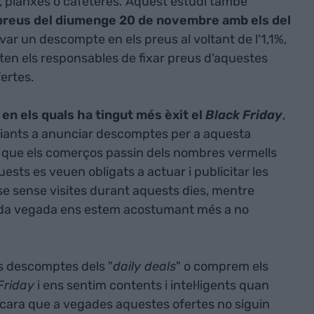
 planxes o cafeteres. Aquest estudi també
 preus del diumenge 20 de novembre amb els del
var un descompte en els preus al voltant de l'1,1%,
ten els responsables de fixar preus d'aquestes
ertes.
en els quals ha tingut més èxit el
Black Friday
,
rciants a anunciar descomptes per a aquesta
 que els comerços passin dels nombres vermells
ests es veuen obligats a actuar i publicitar les
se sense visites durant aquests dies, mentre
ada vegada ens estem acostumant més a no
.
s descomptes dels "
daily deals
" o comprem els
Friday
i ens sentim contents i intel·ligents quan
cara que a vegades aquestes ofertes no siguin