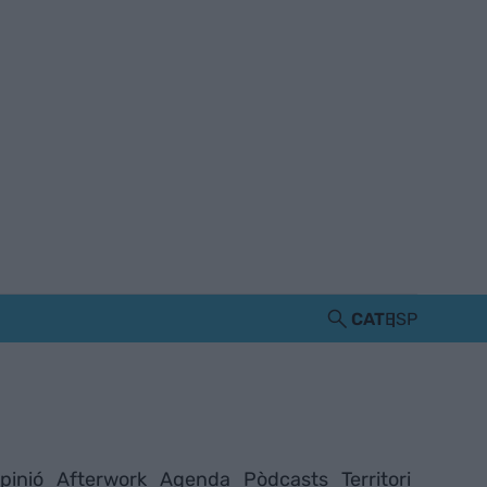
CAT
ESP
pinió
Afterwork
Agenda
Pòdcasts
Territori