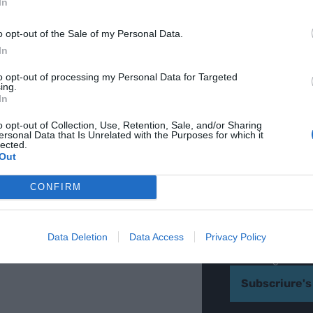
In
o opt-out of the Sale of my Personal Data.
In
to opt-out of processing my Personal Data for Targeted
RE
ing.
Les no
In
històr
o opt-out of Collection, Use, Retention, Sale, and/or Sharing
ersonal Data that Is Unrelated with the Purposes for which it
Í
lected.
Out
entrev
CONFIRM
CORREU ELECTRÒ
IDIOMA*
Data Deletion
Data Access
Privacy Policy
Català
Cas
He llegit i ac
Subscriure's