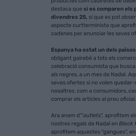
productes com cadiretes de bebè,
destaca que
si es comparen els
divendres 25,
sí que es pot obser
aspecte curtterminista que aprofi
cadenes per anunciar les seves of
Espanya ha estat un dels països 
obligant gairebé a tots els come
celebració consumista que busca
als negres, a un mes de Nadal. Aqu
seves ofertes si no volen quedar-
nosaltres, com a consumidors, c
comprar els articles al preu oficial
Ara anem d'"
outlets",
aprofitem el
nostres regals de Nadal en
Black 
aprofitem aquestes "gangues", en