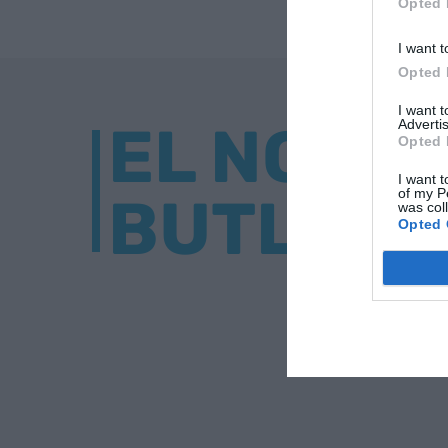
Opted 
I want t
Opted 
I want 
EL NOST
Advertis
Opted 
I want t
of my P
BUTLLET
was col
Opted 