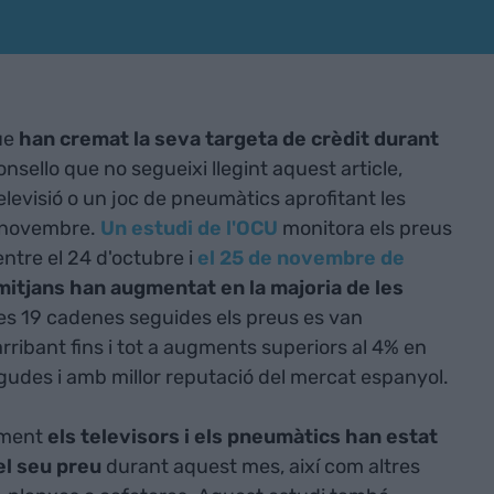
que
han cremat la seva targeta de crèdit durant
onsello que no segueixi llegint aquest article,
levisió o un joc de pneumàtics aprofitant les
e novembre.
Un estudi de l'OCU
monitora els preus
ntre el 24 d'octubre i
el 25 de novembre de
mitjans han augmentat en la majoria de les
les 19 cadenes seguides els preus es van
ribant fins i tot a augments superiors al 4% en
udes i amb millor reputació del mercat espanyol.
alment
els televisors i els pneumàtics han estat
el seu preu
durant aquest mes, així com altres