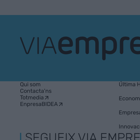
VIA
Empresa
Qui som
Última 
Contacta'ns
Totmedia
Econom
EnpresaBIDEA
Empres
Innovac
SEGUEIX VIA EMPR