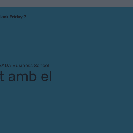
lack Friday'?
’EADA Business School
t amb el