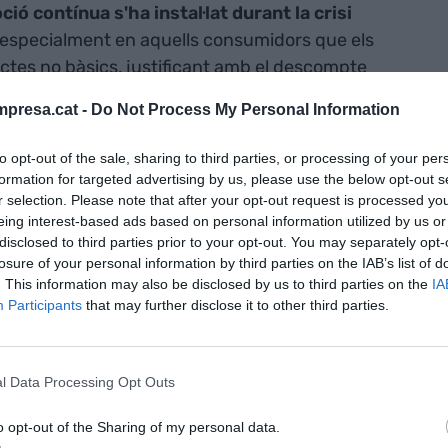
ó contínua s'ha instal·lat durant la crisi
especialment en aquells consumidors que els
ctes no bàsics, justificant amb el descompte
tat que obliga a un comportament menys racional,
presa.cat -
Do Not Process My Personal Information
 que ens provoca en el cervell.
to opt-out of the sale, sharing to third parties, or processing of your per
 poden fer concloure que
novament ens han pres
formation for targeted advertising by us, please use the below opt-out s
e dietes miraculoses amb fotos de l'abans i el
r selection. Please note that after your opt-out request is processed y
eing interest-based ads based on personal information utilized by us or
disclosed to third parties prior to your opt-out. You may separately opt-
losure of your personal information by third parties on the IAB’s list of
nt preferida de Google de forma
. This information may also be disclosed by us to third parties on the
IA
ACTIVAR ARA
Participants
that may further disclose it to other third parties.
ícies d'actualitat
l Data Processing Opt Outs
o opt-out of the Sharing of my personal data.