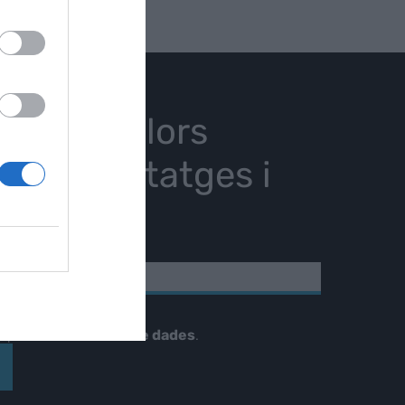
stres millors
ies, reportatges i
istes.
NIC
tellà
cepto el
tractament de dades
.