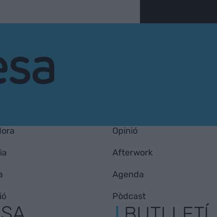
Hora
Opinió
ia
Afterwork
a
Agenda
ió
Pòdcast
ESA
BUTLLETÍ