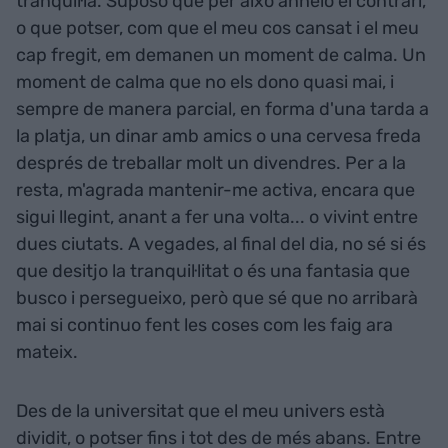
tranquil·la. Suposo que per això anhelo el contrari,
o que potser, com que el meu cos cansat i el meu
cap fregit, em demanen un moment de calma. Un
moment de calma que no els dono quasi mai, i
sempre de manera parcial, en forma d'una tarda a
la platja, un dinar amb amics o una cervesa freda
després de treballar molt un divendres. Per a la
resta, m'agrada mantenir-me activa, encara que
sigui llegint, anant a fer una volta... o vivint entre
dues ciutats. A vegades, al final del dia, no sé si és
que desitjo la tranquil·litat o és una fantasia que
busco i persegueixo, però que sé que no arribarà
mai si continuo fent les coses com les faig ara
mateix.
Des de la universitat que el meu univers està
dividit, o potser fins i tot des de més abans. Entre