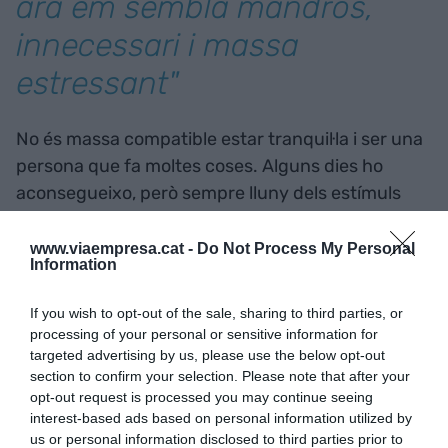
ara em sembla mandrós,
innecessari i massa
estressant"
No és massa compatible estar tranquil·la i ser una
persona que fa moltes coses. Alguns dies ho
aconsegueixo, però sempre lluny dels estímuls
que em posen més contra les cordes. La veritat és
que el més comú en la meva persona són els
www.viaempresa.cat -
Do Not Process My Personal
Information
rampells elèctrics d'energia i hiperactivitat que
em fan fer moltes coses i després fan que, al final
If you wish to opt-out of the sale, sharing to third parties, or
del dia, em senti cansada i esgotada. Cada cop ho
processing of your personal or sensitive information for
porto millor, i cada cop en tinc menys, d'aquests
targeted advertising by us, please use the below opt-out
section to confirm your selection. Please note that after your
impulsos. Una salutació a la meva psicòloga per la
opt-out request is processed you may continue seeing
feina que ha fet durant els últims mesos.
interest-based ads based on personal information utilized by
us or personal information disclosed to third parties prior to