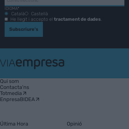
IDIOMA*
Català
Castellà
He llegit i accepto el
tractament de dades
.
Subscriure's
VIA
Empresa
Qui som
Contacta'ns
Totmedia
EnpresaBIDEA
Última Hora
Opinió