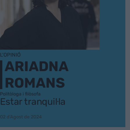
L'OPINIÓ
ARIADNA
ROMANS
Politòloga i filòsofa
Estar tranquil·la
02 d'Agost de 2024