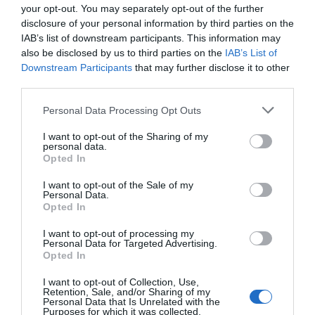
your opt-out. You may separately opt-out of the further
L'etern retorn de tota persona que viu a
disclosure of your personal information by third parties on the
l'estranger és tornar a casa per vacances i
IAB’s list of downstream participants. This information may
replantejar-nos tota la nostra vida. Per què he
also be disclosed by us to third parties on the
IAB’s List of
Downstream Participants
that may further disclose it to other
marxat, què vaig anar a buscar, a fora, per què no
third parties.
m'he quedat als llocs on estava bé. I quan ets fora,
el mateix però a la inversa. El que em consola és
Personal Data Processing Opt Outs
que totes les meves amigues, les d'aquí i les d'allà,
I want to opt-out of the Sharing of my
estem igual. Amb vint-i-set anys no has de tenir
personal data.
Opted In
tota la vida feta, però sí tenir una idea de cap a on
t'agradaria anar. Però tot el pla fantàstic que
I want to opt-out of the Sale of my
Personal Data.
havia pensat amb vint anys ara em sembla
Opted In
mandrós, innecessari i massa estressant. No els
I want to opt-out of processing my
vull, tots aquells somnis. Tampoc sé quins vull,
Personal Data for Targeted Advertising.
Opted In
ara. Però a mesura que la pressió baixa i que la
teva pròpia existència es relativitza respecte de
I want to opt-out of Collection, Use,
Retention, Sale, and/or Sharing of my
les altres, t'adones que, el que et generava tenir
Personal Data that Is Unrelated with the
Purposes for which it was collected.