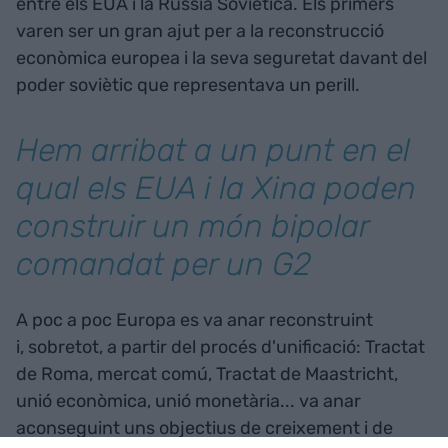
entre els EUA i la Rússia Soviètica. Els primers
varen ser un gran ajut per a la reconstrucció
econòmica europea i la seva seguretat davant del
poder soviètic que representava un perill.
Hem arribat a un punt en el
qual els EUA i la Xina poden
construir un món bipolar
comandat per un G2
A poc a poc Europa es va anar reconstruint
i, sobretot, a partir del procés d'unificació: Tractat
de Roma, mercat comú, Tractat de Maastricht,
unió econòmica, unió monetària... va anar
aconseguint uns objectius de creixement i de