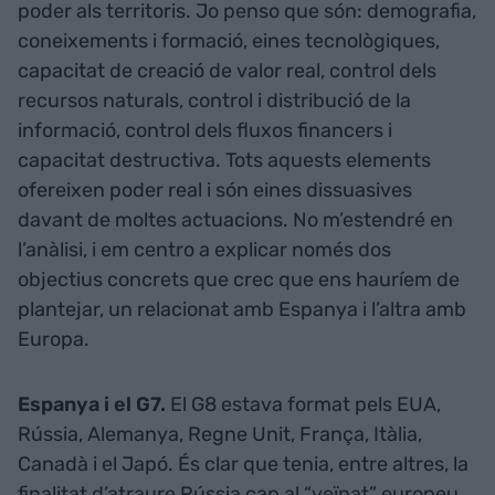
poder als territoris. Jo penso que són: demografia,
coneixements i formació, eines tecnològiques,
capacitat de creació de valor real, control dels
recursos naturals, control i distribució de la
informació, control dels fluxos financers i
capacitat destructiva. Tots aquests elements
ofereixen poder real i són eines dissuasives
davant de moltes actuacions. No m’estendré en
l’anàlisi, i em centro a explicar només dos
objectius concrets que crec que ens hauríem de
plantejar, un relacionat amb Espanya i l’altra amb
Europa.
Espanya i el G7.
El G8 estava format pels EUA,
Rússia, Alemanya, Regne Unit, França, Itàlia,
Canadà i el Japó. És clar que tenia, entre altres, la
finalitat d’atraure Rússia cap al “veïnat” europeu