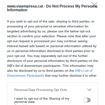
benestar social superiors als nord-americans.
www.viaempresa.cat -
Do Not Process My Personal
Entre tant, el desenvolupament rus va quedar
Information
molt més estancat, i, en canvi, la Xina va anar
agafant un paper clau en la producció i el comerç
If you wish to opt-out of the sale, sharing to third parties, or
mundial.
processing of your personal or sensitive information for
targeted advertising by us, please use the below opt-out
section to confirm your selection. Please note that after your
Hem arribat a un punt en el qual els EUA i la
opt-out request is processed you may continue seeing
interest-based ads based on personal information utilized by
Xina poden construir sense cap dubte un món
us or personal information disclosed to third parties prior to
bipolar comandat per un G2 perquè tots dos
your opt-out. You may separately opt-out of the further
tenen quasi tots els elements que jo he llistat
disclosure of your personal information by third parties on the
abans per tenir el poder, i tant l'un com l'altre
IAB’s list of downstream participants. This information may
also be disclosed by us to third parties on the
IAB’s List of
poden tenir un entorn de països al seu voltant.
Downstream Participants
that may further disclose it to other
Però és evident que la UE també disposa d'una
third parties.
part molt important d'aquests elements, que si
Personal Data Processing Opt Outs
estiguessin més cuidats i ben organitzats podrien
estar a la mateixa alçada dels altres dos. Els
I want to opt-out of the Sharing of my
personal data.
esforços més importants a fer són: la revisió de