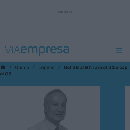
Del G8 al G7, i ara el G2 o cap
Opinió
L'opinió
al G3