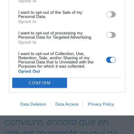
Opted In
l'actual tractat amb la construcció d'una unitat
I want to opt-out of the Sale of my
política de caràcter federal, la democratització de
Personal Data.
Opted In
les institucions centrals de la UE, l'establiment
d'una fiscalitat europea, la disminució de la
I want to opt-out of processing my
Personal Data for Targeted Advertising.
dependència exterior de recursos energètics
Opted In
augmentant l'eficiència en l'ús i reduint els
I want to opt-out of Collection, Use,
d'origen fòssil, l'increment de les polítiques de
Retention, Sale, and/or Sharing of my
Personal Data that Is Unrelated with the
solidaritat interna (sobretot educació i salut)
Purposes for which it was collected.
respectant en tot el possible la diversitat cultural i
Opted Out
lingüística.
CONFIRM
A Europa hem après
Data Deletion
Data Access
Privacy Policy
finalment a viure i a
conviure, encara que en
alguns moments pugui no