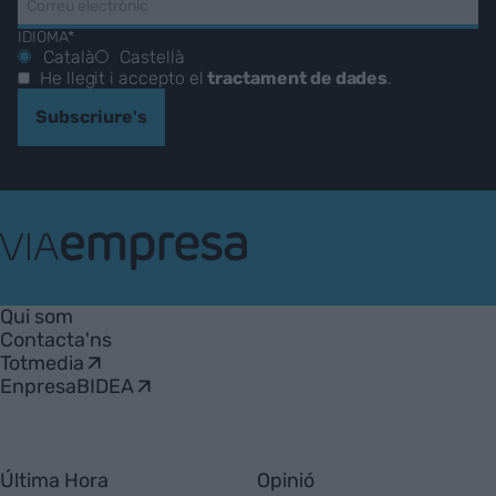
IDIOMA*
Català
Castellà
He llegit i accepto el
tractament de dades
.
Subscriure's
VIA
Empresa
Qui som
Contacta'ns
Totmedia
EnpresaBIDEA
Última Hora
Opinió